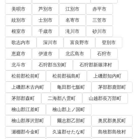
美唄市
芦別市
江別市
赤平市
紋別市
士別市
名寄市
三笠市
根室市
千歳市
滝川市
砂川市
歌志内市
深川市
富良野市
登別市
恵庭市
伊達市
北広島市
石狩市
北斗市
石狩郡当別町
石狩郡新篠津村
松前郡松前町
松前郡福島町
上磯郡知内町
上磯郡木古内町
亀田郡七飯町
茅部郡鹿部町
茅部郡森町
二海郡八雲町
山越郡長万部町
檜山郡江差町
檜山郡上ノ国町
檜山郡厚沢部町
爾志郡乙部町
奥尻郡奥尻町
瀬棚郡今金町
久遠郡せたな町
島牧郡島牧村