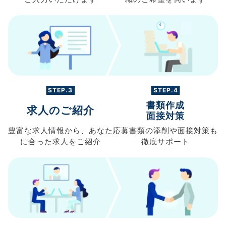
STEP.3
STEP.4
書類作成
求人のご紹介
面接対策
豊富な求人情報から、
あなた
応募書類の
添削や面接対策も
に合った求人を
ご紹介
徹底サポート