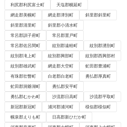
利尻郡利尻富士町
天塩郡幌延町
網走郡美幌町
網走郡津別町
斜里郡斜里町
斜里郡清里町
斜里郡小清水町
常呂郡訓子府町
常呂郡置戸町
常呂郡佐呂間町
紋別郡遠軽町
紋別郡湧別町
紋別郡滝上町
紋別郡興部町
紋別郡西興部村
紋別郡雄武町
網走郡大空町
虻田郡豊浦町
有珠郡壮瞥町
白老郡白老町
勇払郡厚真町
虻田郡洞爺湖町
勇払郡安平町
勇払郡むかわ町
沙流郡日高町
沙流郡平取町
新冠郡新冠町
浦河郡浦河町
様似郡様似町
幌泉郡えりも町
日高郡新ひだか町