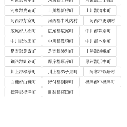
河東郡音更町
河東郡士幌町
河東郡上士幌町
河東郡鹿追町
上川郡新得町
上川郡清水町
河西郡芽室町
河西郡中札内村
河西郡更別村
広尾郡大樹町
広尾郡広尾町
中川郡幕別町
中川郡池田町
中川郡豊頃町
中川郡本別町
足寄郡足寄町
足寄郡陸別町
十勝郡浦幌町
釧路郡釧路町
厚岸郡厚岸町
厚岸郡浜中町
川上郡標茶町
川上郡弟子屈町
阿寒郡鶴居村
白糠郡白糠町
野付郡別海町
標津郡中標津町
標津郡標津町
目梨郡羅臼町