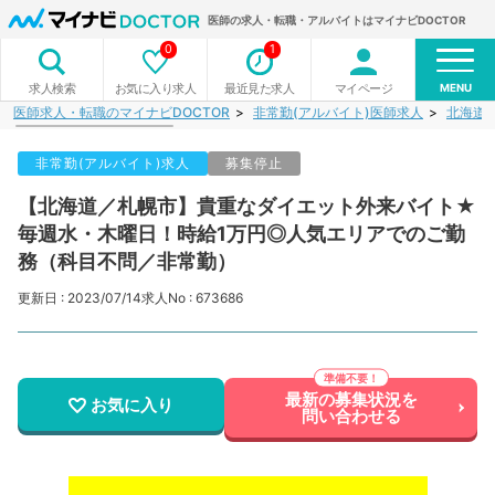
医師の求人・転職・アルバイトはマイナビDOCTOR
0
1
MENU
お気に入り求人
最近見た求人
マイページ
求人検索
医師求人・転職のマイナビDOCTOR
非常勤(アルバイト)医師求人
北海道
非常勤(アルバイト)求人
募集停止
【北海道／札幌市】貴重なダイエット外来バイト★
毎週水・木曜日！時給1万円◎人気エリアでのご勤
務（科目不問／非常勤）
更新日 : 2023/07/14
求人No : 673686
最新の募集状況を
お気に入り
問い合わせる