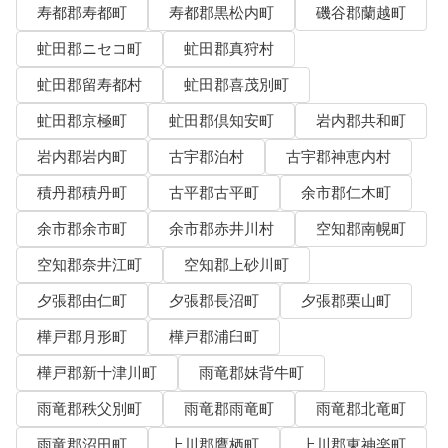
寿都郡寿都町
寿都郡黒松内町
磯谷郡蘭越町
虻田郡ニセコ町
虻田郡真狩村
虻田郡留寿都村
虻田郡喜茂別町
虻田郡京極町
虻田郡倶知安町
岩内郡共和町
岩内郡岩内町
古宇郡泊村
古宇郡神恵内村
積丹郡積丹町
古平郡古平町
余市郡仁木町
余市郡余市町
余市郡赤井川村
空知郡南幌町
空知郡奈井江町
空知郡上砂川町
夕張郡由仁町
夕張郡長沼町
夕張郡栗山町
樺戸郡月形町
樺戸郡浦臼町
樺戸郡新十津川町
雨竜郡妹背牛町
雨竜郡秩父別町
雨竜郡雨竜町
雨竜郡北竜町
雨竜郡沼田町
上川郡鷹栖町
上川郡東神楽町