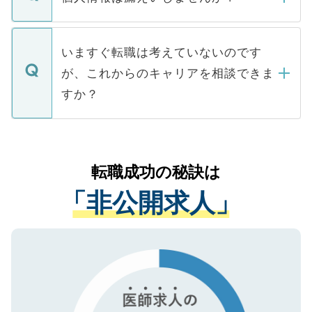
■応募殺到を避けるため 人気のある医療機
たとしても、ご本人が納得しない限り、内
関を公にしてしまうと、応募が殺到する場
定を承諾する必要はありません。内定先へ
個人情報が漏えいすることはありませんの
合があります。 選考を効率よく行うため
の辞退の連絡はキャリアパートナーが行い
で、ご安心ください。当サイトからの登録
いますぐ転職は考えていないのです
に、医療機関が求める条件に合った人材の
ますので、ご安心ください。
などで収集したご登録者様の個人情報は、
が、これからのキャリアを相談できま
みを人材紹介会社に依頼するケースが増え
ご本人のキャリアアップおよび転職活動の
ています。
すか？
支援を目的に使用いたします。お預かりし
ているすべての個人データはご本人の許可
お気軽にご相談ください。先生専任のキャ
なく、医療機関側に開示したり、第三者に
リアパートナーが将来のご希望などをおう
提供することは一切ありません。また弊社
かがいして、現在の医療機関の状況や紹介
転職成功の秘訣は
は、個人情報の取り扱いについての厳密な
経験をまじえながら、適切なアドバイスを
管理基準を満たした事業者のみに付与され
「非公開求人」
させていただきます。すぐにご転職をされ
る、プライバシーマークを取得済みです。
ない方には、長期的なサポートが可能です
ご登録いただいた個人情報は、SSL（デー
ので、まずはご登録ください。
タ暗号化）によって保護されていますの
で、機密保持に関してもご安心ください。