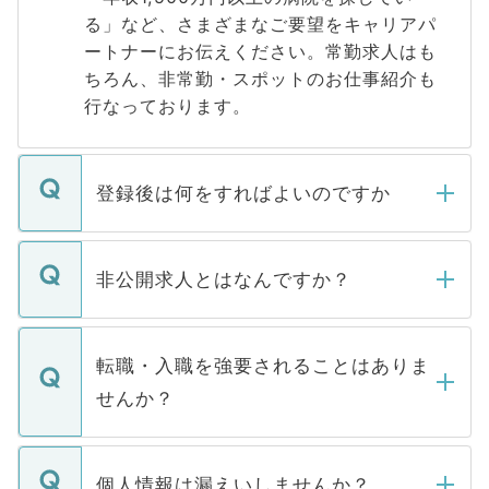
る」など、さまざまなご要望をキャリアパ
ートナーにお伝えください。常勤求人はも
ちろん、非常勤・スポットのお仕事紹介も
行なっております。
登録後は何をすればよいのですか
ご登録いただきましたら、弊社担当者がご
登録内容を確認し、その後メールもしくは
非公開求人とはなんですか？
お電話にて次のステップのご案内をいたし
ます。通常、5営業日以内にはご連絡をせて
マイナビDOCTORで取り扱っている求人の
いただきますので、しばらくお待ちくださ
うち約3割は、Webサイトからご覧いただ
転職・入職を強要されることはありま
い。
けない「非公開求人」です。非公開求人は
せんか？
下記の理由によって、一般には公開してい
ません。
転職・入職を強要することは一切ありませ
ん。また、仮に応募先から内定をいただい
個人情報は漏えいしませんか？