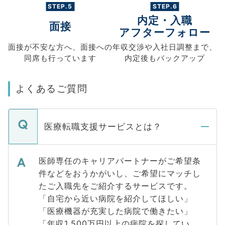
STEP.5
STEP.6
内定・入職
面接
アフターフォロー
面接が不安な方へ、
面接への
年収交渉や
入社日調整まで、
同席も
行っています
内定後もバックアップ
よくあるご質問
医療転職支援サービスとは？
医師専任のキャリアパートナーがご希望条
件などをおうかがいし、ご希望にマッチし
たご入職先をご紹介するサービスです。
「自宅から近い病院を紹介してほしい」
「医療機器が充実した病院で働きたい」
「年収1,500万円以上の病院を探してい