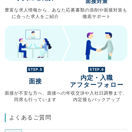
面接対策
豊富な求人情報から、
あなた
応募書類の
添削や面接対策も
に合った求人を
ご紹介
徹底サポート
STEP.5
STEP.6
内定・入職
面接
アフターフォロー
面接が不安な方へ、
面接への
年収交渉や
入社日調整まで、
同席も
行っています
内定後もバックアップ
よくあるご質問