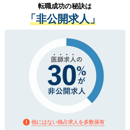
かがいして、現在の医療機関の状況や紹介
転職成功の秘訣は
は、個人情報の取り扱いについての厳密な
経験をまじえながら、適切なアドバイスを
管理基準を満たした事業者のみに付与され
「非公開求人」
させていただきます。すぐにご転職をされ
る、プライバシーマークを取得済みです。
ない方には、長期的なサポートが可能です
ご登録いただいた個人情報は、SSL（デー
ので、まずはご登録ください。
タ暗号化）によって保護されていますの
で、機密保持に関してもご安心ください。
他にはない独占求人を多数保有