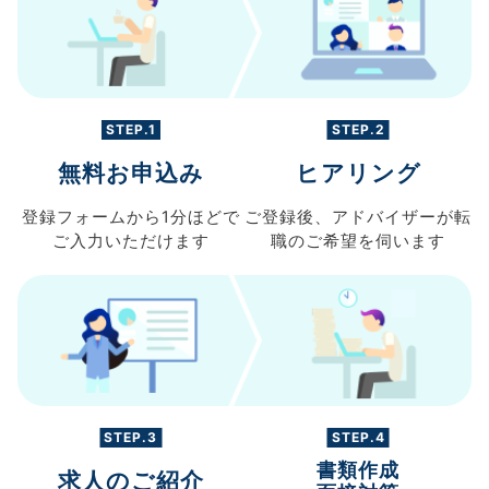
STEP.1
STEP.2
無料お申込み
ヒアリング
登録フォームから
1分ほどで
ご登録後、
アドバイザーが転
ご入力
いただけます
職の
ご希望を伺います
STEP.3
STEP.4
書類作成
求人のご紹介