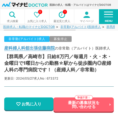
医師の求人・転職・アルバイトはマイナビDOCTOR
0
1
MENU
お気に入り求人
最近見た求人
マイページ
求人検索
医師求人・転職のマイナビDOCTOR
非常勤(アルバイト)医師求人
群馬県
非常勤(アルバイト)求人
募集停止
産科婦人科舘出張佐藤病院
の非常勤（アルバイト）医師求人
【群馬県／高崎市】日給8万円／毎週月・火・木・
金曜日で1曜日からの勤務☆駅から徒歩圏内◎産婦
人科の専門病院です！（産婦人科／非常勤）
更新日 : 2024/05/27
求人No : 673372
最新の募集状況を
お気に入り
問い合わせる