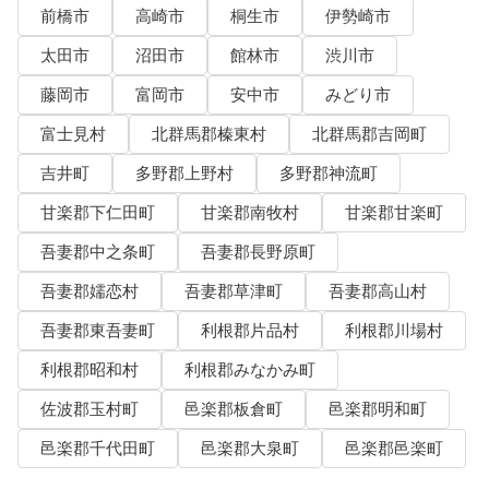
前橋市
高崎市
桐生市
伊勢崎市
太田市
沼田市
館林市
渋川市
藤岡市
富岡市
安中市
みどり市
富士見村
北群馬郡榛東村
北群馬郡吉岡町
吉井町
多野郡上野村
多野郡神流町
甘楽郡下仁田町
甘楽郡南牧村
甘楽郡甘楽町
吾妻郡中之条町
吾妻郡長野原町
吾妻郡嬬恋村
吾妻郡草津町
吾妻郡高山村
吾妻郡東吾妻町
利根郡片品村
利根郡川場村
利根郡昭和村
利根郡みなかみ町
佐波郡玉村町
邑楽郡板倉町
邑楽郡明和町
邑楽郡千代田町
邑楽郡大泉町
邑楽郡邑楽町