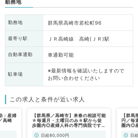
勤務地
群馬県高崎市若松町96
勤務地
ＪＲ高崎線 高崎(ＪＲ)駅
最寄り駅
車通勤可能
自動車通勤
※最新情報を確認いたしますので
駐車場
お問い合わせください
この求人と条件が近い求人
勤：産婦
【群馬県／高崎市】来春の相談可能
【群馬
／高崎
☆毎週月・土曜日のみ☆駅から徒
円／毎
歩圏内◎産婦人科の専門病院です！
圏内◎
（産婦人科／非常勤）
（産婦
日給80,000円
日給