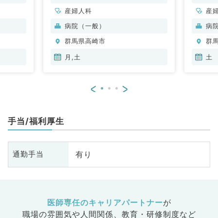
産婦人科
産
病院（一般）
病
群馬県高崎市
群
月,土
土
<
>
手当/福利厚生
有り
通勤手当
医師専任のキャリアパートナー
が
職場の雰囲気や人間関係、
教育・研修制度など