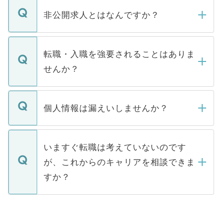
ご登録いただきましたら、弊社担当者がご
登録内容を確認し、その後メールもしくは
非公開求人とはなんですか？
お電話にて次のステップのご案内をいたし
ます。通常、5営業日以内にはご連絡をせて
マイナビDOCTORで取り扱っている求人の
いただきますので、しばらくお待ちくださ
うち約3割は、Webサイトからご覧いただ
転職・入職を強要されることはありま
い。
けない「非公開求人」です。非公開求人は
せんか？
下記の理由によって、一般には公開してい
ません。
転職・入職を強要することは一切ありませ
ん。また、仮に応募先から内定をいただい
個人情報は漏えいしませんか？
■応募殺到を避けるため 人気のある医療機
たとしても、ご本人が納得しない限り、内
関を公にしてしまうと、応募が殺到する場
定を承諾する必要はありません。内定先へ
個人情報が漏えいすることはありませんの
合があります。 選考を効率よく行うため
の辞退の連絡はキャリアパートナーが行い
で、ご安心ください。当サイトからの登録
いますぐ転職は考えていないのです
に、医療機関が求める条件に合った人材の
ますので、ご安心ください。
などで収集したご登録者様の個人情報は、
が、これからのキャリアを相談できま
みを人材紹介会社に依頼するケースが増え
ご本人のキャリアアップおよび転職活動の
ています。
すか？
支援を目的に使用いたします。お預かりし
ているすべての個人データはご本人の許可
お気軽にご相談ください。先生専任のキャ
なく、医療機関側に開示したり、第三者に
リアパートナーが将来のご希望などをおう
提供することは一切ありません。また弊社