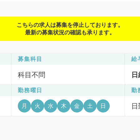
こちらの求人は募集を停止しております。
最新の募集状況の確認も承ります。
募集科目
給
科目不問
日
勤務曜日
勤
日
月
火
水
木
金
土
日
6