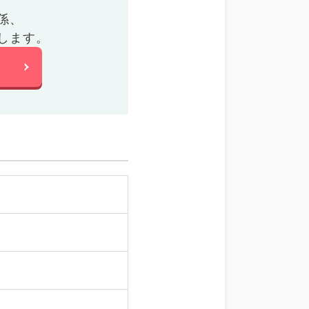
係、
します。