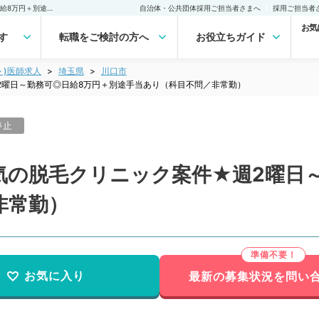
【埼玉県／川口市】★人気の脱毛クリニック案件★週2曜日～勤務可◎日給8万円＋別途手当あり（科目不問／非常勤）非常勤(アルバイト)の求人｜医師の求人・転職・アルバイトは【マイナビDOCTOR】
自治体・公共団体採用ご担当者さまへ
採用ご担当者
お気
す
転職をご検討の方へ
お役立ちガイド
ト)医師求人
埼玉県
川口市
2曜日～勤務可◎日給8万円＋別途手当あり（科目不問／非常勤）
停止
気の脱毛クリニック案件★週2曜日
非常勤）
お気に入り
最新の募集状況を問い