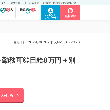
さまへ
拠点一覧
よくある質問
お電話でのお問い合わせについて
に入り求人
0
最近見た求人
1
スポット
無料登録
マイページ
更新日 : 2024/06/07
求人No : 672926
～勤務可◎日給8万円＋別
合わせる