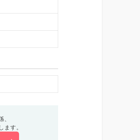
係、
します。