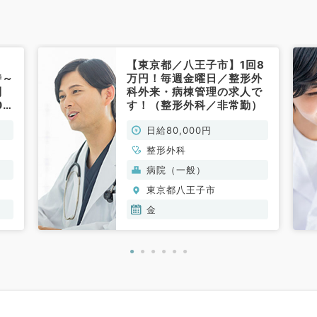
【東京都／八王子市】1回8
時～
万円！毎週金曜日／整形外
制
科外来・病棟管理の求人で
00
す！（整形外科／非常勤）
整
日給80,000円
整形外科
病院（一般）
東京都八王子市
金