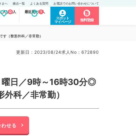
さまへ
拠点一覧
よくある質問
お電話でのお問い合わせについて
に入り求人
0
最近見た求人
1
スポット
無料登録
マイページ
務です（整形外科／非常勤）
更新日 : 2023/08/24
求人No : 672890
曜日／9時～16時30分◎
形外科／非常勤）
合わせる