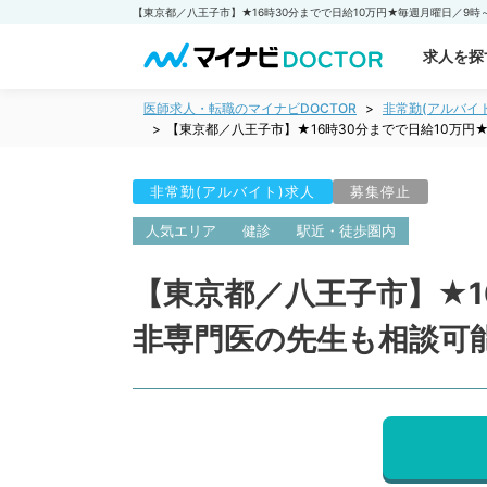
求人を探
医師求人・転職のマイナビDOCTOR
非常勤(アルバイ
【東京都／八王子市】★16時30分までで日給10万円
非常勤(アルバイト)求人
募集停止
人気エリア
健診
駅近・徒歩圏内
【東京都／八王子市】★1
非専門医の先生も相談可