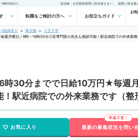
【東京都／八王子市】★16時30分までで日給10万円★毎週月曜日／9時～16時30分◎非専門医の先生も相談可能！駅近病院での外来業務です（整形外科／非常勤）非常勤(アルバイト)の求人｜医師の求人・転職・アルバイトは【マイナビDOCTOR】
自治体・公共団体採用ご担当者さまへ
採用ご担当者
お気
す
転職をご検討の方へ
お役立ちガイド
ト)医師求人
東京都
八王子市
★毎週月曜日／9時～16時30分◎非専門医の先生も相談可能！駅近病院での外来業
6時30分までで日給10万円★毎週月
能！駅近病院での外来業務です（整
お気に入り
最新の募集状況を問い