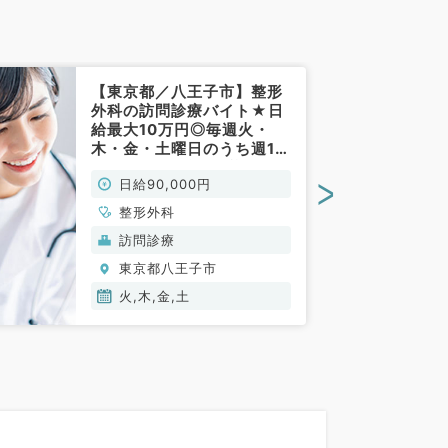
【東京都／八王子市】整形
外科の訪問診療バイト★日
給最大10万円◎毎週火・
木・金・土曜日のうち週1曜
日より勤務可能！看護師・
>
日給90,000円
ドライバー同行あり◆（整
形外科／非常勤）
整形外科
訪問診療
東京都八王子市
火,木,金,土