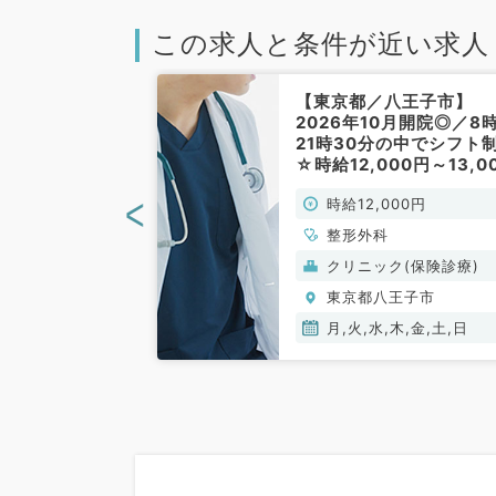
この求人と条件が近い求人
八王子市】日給
【東京都／八王子市】
週月曜日のご勤
2026年10月開院◎／8
来のみ、リハビ
21時30分の中でシフト
（整形外科／非
☆時給12,000円～13,0
円／外来のお仕事です（
<
000円
時給12,000円
形外科／非常勤）
整形外科
(保険診療)
クリニック(保険診療)
王子市
東京都八王子市
月,火,水,木,金,土,日