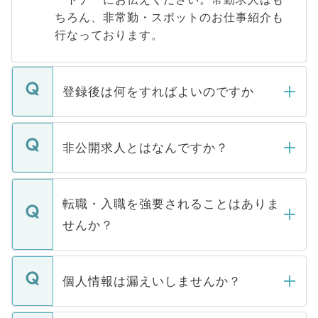
ちろん、非常勤・スポットのお仕事紹介も
行なっております。
登録後は何をすればよいのですか
ご登録いただきましたら、弊社担当者がご
登録内容を確認し、その後メールもしくは
非公開求人とはなんですか？
お電話にて次のステップのご案内をいたし
ます。通常、5営業日以内にはご連絡をせて
マイナビDOCTORで取り扱っている求人の
いただきますので、しばらくお待ちくださ
うち約3割は、Webサイトからご覧いただ
転職・入職を強要されることはありま
い。
けない「非公開求人」です。非公開求人は
せんか？
下記の理由によって、一般には公開してい
ません。
転職・入職を強要することは一切ありませ
ん。また、仮に応募先から内定をいただい
個人情報は漏えいしませんか？
■応募殺到を避けるため 人気のある医療機
たとしても、ご本人が納得しない限り、内
関を公にしてしまうと、応募が殺到する場
定を承諾する必要はありません。内定先へ
個人情報が漏えいすることはありませんの