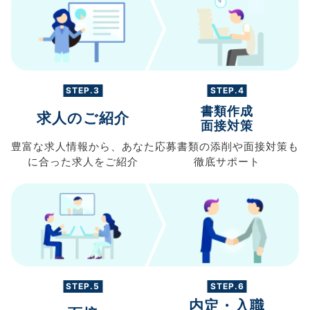
STEP.3
STEP.4
書類作成
求人のご紹介
面接対策
豊富な求人情報から、
あなた
応募書類の
添削や面接対策も
に合った求人を
ご紹介
徹底サポート
STEP.5
STEP.6
内定・入職