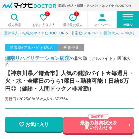
医師の求人・転職・アルバイトはマイナビDOCTOR
0
1
MENU
お気に入り求人
最近見た求人
マイページ
求人検索
医師求人・転職のマイナビDOCTOR
非常勤(アルバイト)医師求人
神奈川
非常勤(アルバイト)求人
募集停止
湘南リハビリテーション病院
の非常勤（アルバイト）医師求
人
【神奈川県／鎌倉市】人気の健診バイト★毎週月・
火・水・金曜日のうち1曜日～勤務可能！日給8万
円◎（健診・人間ドック／非常勤）
更新日 : 2025/08/26
求人No : 672764
最新の募集状況を
お気に入り
問い合わせる