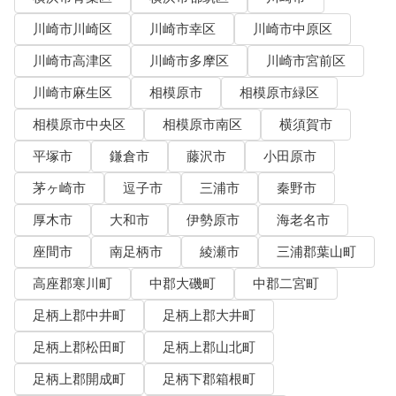
川崎市川崎区
川崎市幸区
川崎市中原区
川崎市高津区
川崎市多摩区
川崎市宮前区
川崎市麻生区
相模原市
相模原市緑区
相模原市中央区
相模原市南区
横須賀市
平塚市
鎌倉市
藤沢市
小田原市
茅ヶ崎市
逗子市
三浦市
秦野市
厚木市
大和市
伊勢原市
海老名市
座間市
南足柄市
綾瀬市
三浦郡葉山町
高座郡寒川町
中郡大磯町
中郡二宮町
足柄上郡中井町
足柄上郡大井町
足柄上郡松田町
足柄上郡山北町
足柄上郡開成町
足柄下郡箱根町