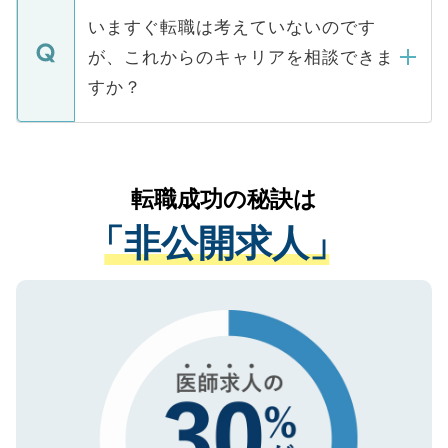
合があります。 選考を効率よく行うため
の辞退の連絡はキャリアパートナーが行い
で、ご安心ください。当サイトからの登録
いますぐ転職は考えていないのです
に、医療機関が求める条件に合った人材の
ますので、ご安心ください。
などで収集したご登録者様の個人情報は、
が、これからのキャリアを相談できま
みを人材紹介会社に依頼するケースが増え
ご本人のキャリアアップおよび転職活動の
ています。
すか？
支援を目的に使用いたします。お預かりし
ているすべての個人データはご本人の許可
お気軽にご相談ください。先生専任のキャ
なく、医療機関側に開示したり、第三者に
リアパートナーが将来のご希望などをおう
提供することは一切ありません。また弊社
かがいして、現在の医療機関の状況や紹介
転職成功の秘訣は
は、個人情報の取り扱いについての厳密な
経験をまじえながら、適切なアドバイスを
管理基準を満たした事業者のみに付与され
「非公開求人」
させていただきます。すぐにご転職をされ
る、プライバシーマークを取得済みです。
ない方には、長期的なサポートが可能です
ご登録いただいた個人情報は、SSL（デー
ので、まずはご登録ください。
タ暗号化）によって保護されていますの
で、機密保持に関してもご安心ください。