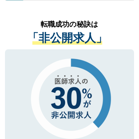
ているすべての個人データはご本人の許可
お気軽にご相談ください。先生専任のキャ
なく、医療機関側に開示したり、第三者に
リアパートナーが将来のご希望などをおう
提供することは一切ありません。また弊社
かがいして、現在の医療機関の状況や紹介
転職成功の秘訣は
は、個人情報の取り扱いについての厳密な
経験をまじえながら、適切なアドバイスを
管理基準を満たした事業者のみに付与され
「非公開求人」
させていただきます。すぐにご転職をされ
る、プライバシーマークを取得済みです。
ない方には、長期的なサポートが可能です
ご登録いただいた個人情報は、SSL（デー
ので、まずはご登録ください。
タ暗号化）によって保護されていますの
で、機密保持に関してもご安心ください。