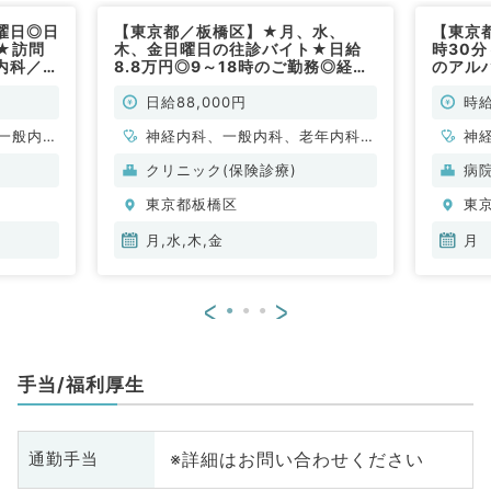
曜日◎日
【東京都／板橋区】★月、水、
【東京
時★訪問
木、金日曜日の往診バイト★日給
時30分
内科／非
8.8万円◎9～18時のご勤務◎経験
のアル
者歓迎（内科系／非常勤）
なりま
勤）
日給88,000円
時給
一般内
神経内科、一般内科、老年内科、
神
般、一般
外科系全般、一般外科
科
クリニック(保険診療)
病
分
東京都板橋区
東
内
月,水,木,金
月
<
>
手当/福利厚生
※詳細はお問い合わせください
通勤手当