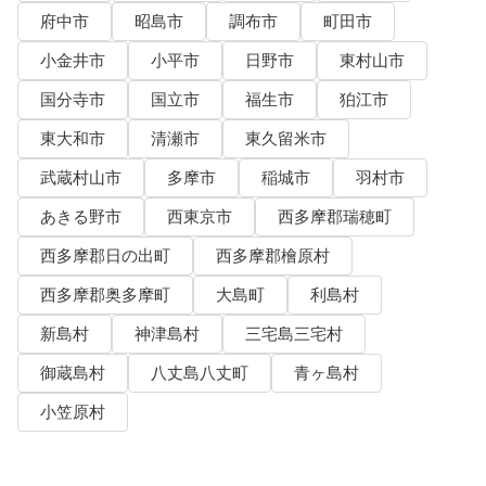
府中市
昭島市
調布市
町田市
小金井市
小平市
日野市
東村山市
国分寺市
国立市
福生市
狛江市
東大和市
清瀬市
東久留米市
武蔵村山市
多摩市
稲城市
羽村市
あきる野市
西東京市
西多摩郡瑞穂町
西多摩郡日の出町
西多摩郡檜原村
西多摩郡奥多摩町
大島町
利島村
新島村
神津島村
三宅島三宅村
御蔵島村
八丈島八丈町
青ヶ島村
小笠原村