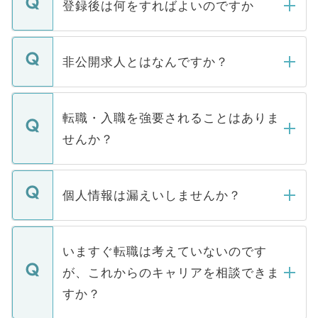
登録後は何をすればよいのですか
ご登録いただきましたら、弊社担当者がご
登録内容を確認し、その後メールもしくは
非公開求人とはなんですか？
お電話にて次のステップのご案内をいたし
ます。通常、5営業日以内にはご連絡をせて
マイナビDOCTORで取り扱っている求人の
いただきますので、しばらくお待ちくださ
うち約3割は、Webサイトからご覧いただ
転職・入職を強要されることはありま
い。
けない「非公開求人」です。非公開求人は
せんか？
下記の理由によって、一般には公開してい
ません。
転職・入職を強要することは一切ありませ
ん。また、仮に応募先から内定をいただい
個人情報は漏えいしませんか？
■応募殺到を避けるため 人気のある医療機
たとしても、ご本人が納得しない限り、内
関を公にしてしまうと、応募が殺到する場
定を承諾する必要はありません。内定先へ
個人情報が漏えいすることはありませんの
合があります。 選考を効率よく行うため
の辞退の連絡はキャリアパートナーが行い
で、ご安心ください。当サイトからの登録
いますぐ転職は考えていないのです
に、医療機関が求める条件に合った人材の
ますので、ご安心ください。
などで収集したご登録者様の個人情報は、
が、これからのキャリアを相談できま
みを人材紹介会社に依頼するケースが増え
ご本人のキャリアアップおよび転職活動の
ています。
すか？
支援を目的に使用いたします。お預かりし