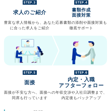
STEP.3
STEP.4
書類作成
求人のご紹介
面接対策
豊富な求人情報から、
あなた
応募書類の
添削や面接対策も
に合った求人を
ご紹介
徹底サポート
STEP.5
STEP.6
内定・入職
面接
アフターフォロー
面接が不安な方へ、
面接への
年収交渉や
入社日調整まで、
同席も
行っています
内定後もバックアップ