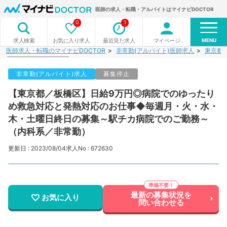
医師の求人・転職・アルバイトはマイナビDOCTOR
0
1
MENU
お気に入り求人
最近見た求人
マイページ
求人検索
医師求人・転職のマイナビDOCTOR
非常勤(アルバイト)医師求人
東京都
非常勤(アルバイト)求人
募集停止
【東京都／板橋区】日給9万円◎病院でのゆったり
め救急対応と発熱対応のお仕事◆毎週月・火・水・
木・土曜日終日の募集～駅チカ病院でのご勤務～
（内科系／非常勤）
更新日 : 2023/08/04
求人No : 672630
最新の募集状況を
お気に入り
問い合わせる