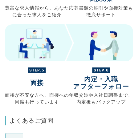
豊富な求人情報から、
あなた
応募書類の
添削や面接対策も
に合った求人を
ご紹介
徹底サポート
STEP.5
STEP.6
内定・入職
面接
アフターフォロー
面接が不安な方へ、
面接への
年収交渉や
入社日調整まで、
同席も
行っています
内定後もバックアップ
よくあるご質問