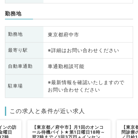
勤務地
東京都府中市
勤務地
※詳細はお問い合わせください
最寄り駅
車通勤相談可能
自動車通勤
※最新情報を確認いたしますので
駐車場
お問い合わせください
この求人と条件が近い求人
インの訪
【東京都／府中市】月1回のオンコ
【東京
金曜日
ール待機バイト★第1日曜日18時～
問診療
17時半
翌7時まで／1回3万円＋インセンテ
／日給1