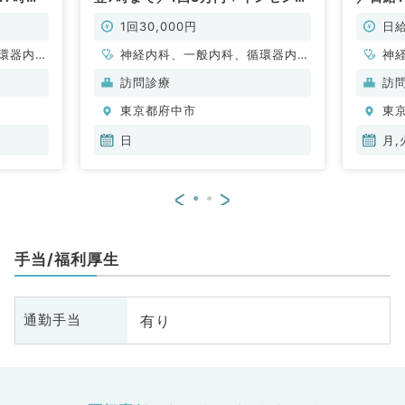
内科系／
ィブあり◎（内科系／非常勤）
◎未経
非常勤
1回30,000円
日給
環器内
神経内科、一般内科、循環器内
神
内科、内
科、呼吸器内科、消化器内科、内
科
訪問診療
訪
科、老年
分泌・代謝内科、腎臓内科、老年
分
東京都府中市
東
科
内科、膠原病科
内
日
月,
<
>
手当/福利厚生
有り
通勤手当