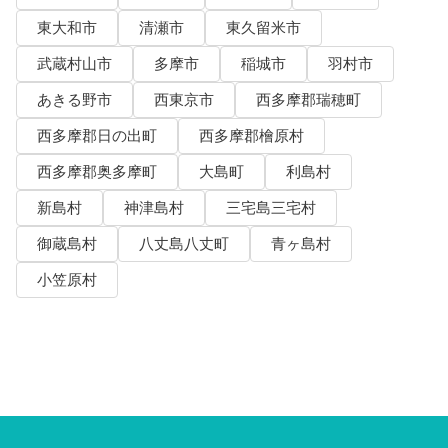
東大和市
清瀬市
東久留米市
武蔵村山市
多摩市
稲城市
羽村市
あきる野市
西東京市
西多摩郡瑞穂町
西多摩郡日の出町
西多摩郡檜原村
西多摩郡奥多摩町
大島町
利島村
新島村
神津島村
三宅島三宅村
御蔵島村
八丈島八丈町
青ヶ島村
小笠原村