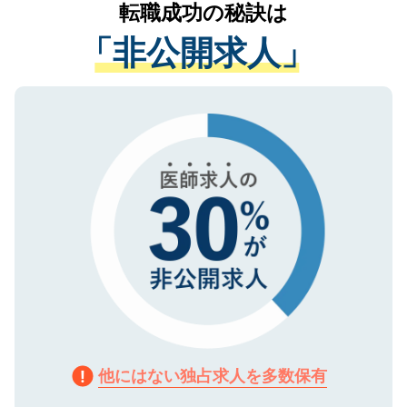
かがいして、現在の医療機関の状況や紹介
転職成功の秘訣は
は、個人情報の取り扱いについての厳密な
経験をまじえながら、適切なアドバイスを
管理基準を満たした事業者のみに付与され
「非公開求人」
させていただきます。すぐにご転職をされ
る、プライバシーマークを取得済みです。
ない方には、長期的なサポートが可能です
ご登録いただいた個人情報は、SSL（デー
ので、まずはご登録ください。
タ暗号化）によって保護されていますの
で、機密保持に関してもご安心ください。
他にはない独占求人を多数保有