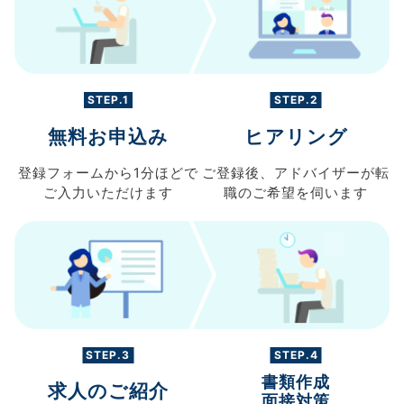
STEP.1
STEP.2
無料お申込み
ヒアリング
登録フォームから
1分ほどで
ご登録後、
アドバイザーが転
ご入力
いただけます
職の
ご希望を伺います
STEP.3
STEP.4
書類作成
求人のご紹介
面接対策