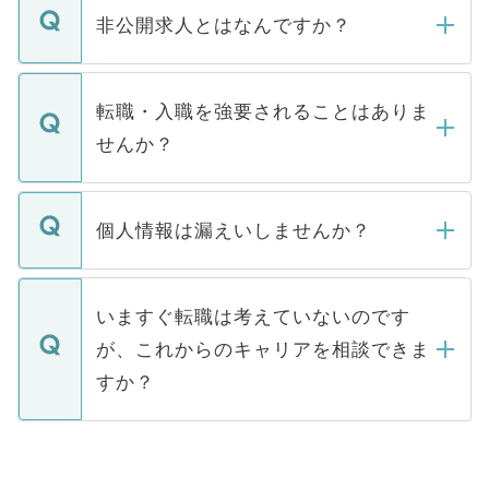
登録内容を確認し、その後メールもしくは
非公開求人とはなんですか？
お電話にて次のステップのご案内をいたし
ます。通常、5営業日以内にはご連絡をせて
マイナビDOCTORで取り扱っている求人の
いただきますので、しばらくお待ちくださ
うち約3割は、Webサイトからご覧いただ
転職・入職を強要されることはありま
い。
けない「非公開求人」です。非公開求人は
せんか？
下記の理由によって、一般には公開してい
ません。
転職・入職を強要することは一切ありませ
ん。また、仮に応募先から内定をいただい
個人情報は漏えいしませんか？
■応募殺到を避けるため 人気のある医療機
たとしても、ご本人が納得しない限り、内
関を公にしてしまうと、応募が殺到する場
定を承諾する必要はありません。内定先へ
個人情報が漏えいすることはありませんの
合があります。 選考を効率よく行うため
の辞退の連絡はキャリアパートナーが行い
で、ご安心ください。当サイトからの登録
いますぐ転職は考えていないのです
に、医療機関が求める条件に合った人材の
ますので、ご安心ください。
などで収集したご登録者様の個人情報は、
が、これからのキャリアを相談できま
みを人材紹介会社に依頼するケースが増え
ご本人のキャリアアップおよび転職活動の
ています。
すか？
支援を目的に使用いたします。お預かりし
ているすべての個人データはご本人の許可
お気軽にご相談ください。先生専任のキャ
なく、医療機関側に開示したり、第三者に
リアパートナーが将来のご希望などをおう
提供することは一切ありません。また弊社