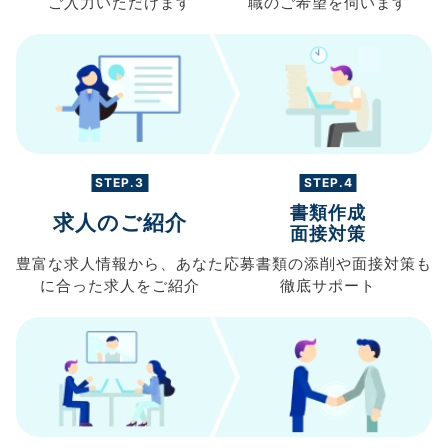
ご入力
いただけます
職の
ご希望を伺います
STEP.3
STEP.4
書類作成
求人のご紹介
面接対策
豊富な求人情報から、
あなた
応募書類の
添削や面接対策も
に合った求人を
ご紹介
徹底サポート