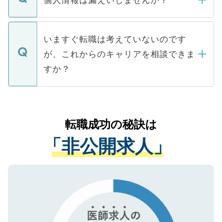
個人情報は漏えいしませんか？
■応募殺到を避けるため 人気のある医療機
たとしても、ご本人が納得しない限り、内
関を公にしてしまうと、応募が殺到する場
定を承諾する必要はありません。内定先へ
個人情報が漏えいすることはありませんの
合があります。 選考を効率よく行うため
の辞退の連絡はキャリアパートナーが行い
で、ご安心ください。当サイトからの登録
いますぐ転職は考えていないのです
に、医療機関が求める条件に合った人材の
ますので、ご安心ください。
などで収集したご登録者様の個人情報は、
が、これからのキャリアを相談できま
みを人材紹介会社に依頼するケースが増え
ご本人のキャリアアップおよび転職活動の
ています。
すか？
支援を目的に使用いたします。お預かりし
ているすべての個人データはご本人の許可
お気軽にご相談ください。先生専任のキャ
なく、医療機関側に開示したり、第三者に
リアパートナーが将来のご希望などをおう
提供することは一切ありません。また弊社
かがいして、現在の医療機関の状況や紹介
転職成功の秘訣は
は、個人情報の取り扱いについての厳密な
経験をまじえながら、適切なアドバイスを
管理基準を満たした事業者のみに付与され
「非公開求人」
させていただきます。すぐにご転職をされ
る、プライバシーマークを取得済みです。
ない方には、長期的なサポートが可能です
ご登録いただいた個人情報は、SSL（デー
ので、まずはご登録ください。
タ暗号化）によって保護されていますの
で、機密保持に関してもご安心ください。