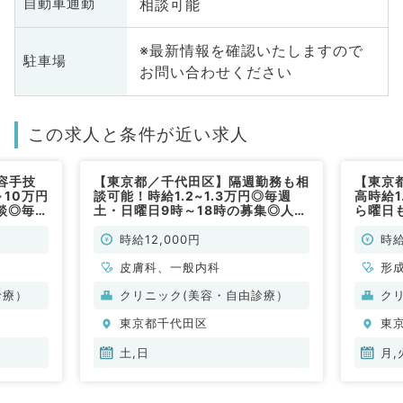
相談可能
自動車通勤
※最新情報を確認いたしますので
駐車場
お問い合わせください
この求人と条件が近い求人
容手技
【東京都／千代田区】隔週勤務も相
【東京
10万円
談可能！時給1.2~1.3万円◎毎週
高時給
談◎毎週
土・日曜日9時～18時の募集◎人気
ら曜日
週1曜日
エリアで外来のご勤務です（一般内
自由診
1分と好
科・皮膚科／非常勤）
能な希
時給12,000円
時給
外科・美
皮膚科
皮膚科、一般内科
形
診療）
クリニック(美容・自由診療）
ク
東京都千代田区
東
土,日
月,