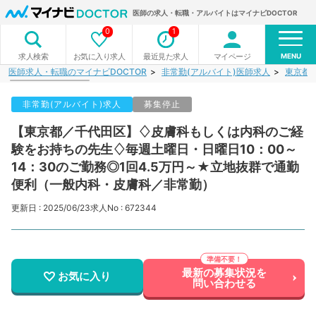
医師の求人・転職・アルバイトはマイナビDOCTOR
0
1
MENU
お気に入り求人
最近見た求人
マイページ
求人検索
医師求人・転職のマイナビDOCTOR
非常勤(アルバイト)医師求人
東京都
非常勤(アルバイト)求人
募集停止
【東京都／千代田区】♢皮膚科もしくは内科のご経
験をお持ちの先生♢毎週土曜日・日曜日10：00～
14：30のご勤務◎1回4.5万円～★立地抜群で通勤
便利（一般内科・皮膚科／非常勤）
更新日 : 2025/06/23
求人No : 672344
最新の募集状況を
お気に入り
問い合わせる