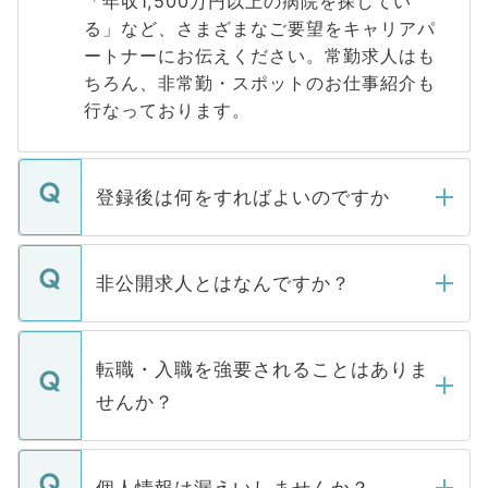
「年収1,500万円以上の病院を探してい
る」など、さまざまなご要望をキャリアパ
ートナーにお伝えください。常勤求人はも
ちろん、非常勤・スポットのお仕事紹介も
行なっております。
登録後は何をすればよいのですか
ご登録いただきましたら、弊社担当者がご
登録内容を確認し、その後メールもしくは
非公開求人とはなんですか？
お電話にて次のステップのご案内をいたし
ます。通常、5営業日以内にはご連絡をせて
マイナビDOCTORで取り扱っている求人の
いただきますので、しばらくお待ちくださ
うち約3割は、Webサイトからご覧いただ
転職・入職を強要されることはありま
い。
けない「非公開求人」です。非公開求人は
せんか？
下記の理由によって、一般には公開してい
ません。
転職・入職を強要することは一切ありませ
ん。また、仮に応募先から内定をいただい