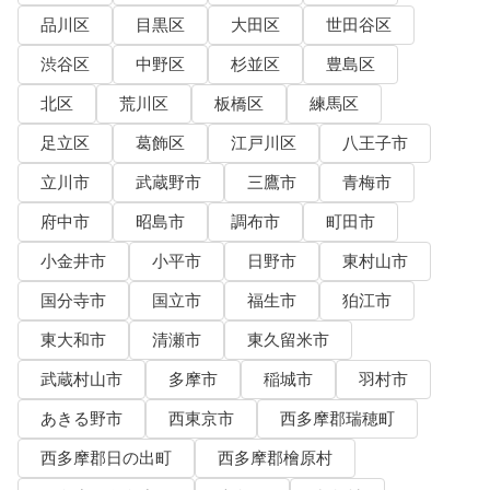
品川区
目黒区
大田区
世田谷区
渋谷区
中野区
杉並区
豊島区
北区
荒川区
板橋区
練馬区
足立区
葛飾区
江戸川区
八王子市
立川市
武蔵野市
三鷹市
青梅市
府中市
昭島市
調布市
町田市
小金井市
小平市
日野市
東村山市
国分寺市
国立市
福生市
狛江市
東大和市
清瀬市
東久留米市
武蔵村山市
多摩市
稲城市
羽村市
あきる野市
西東京市
西多摩郡瑞穂町
西多摩郡日の出町
西多摩郡檜原村