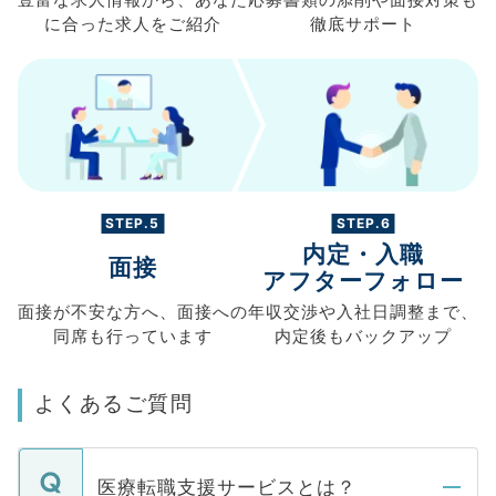
に合った求人を
ご紹介
徹底サポート
STEP.5
STEP.6
内定・入職
面接
アフターフォロー
面接が不安な方へ、
面接への
年収交渉や
入社日調整まで、
同席も
行っています
内定後もバックアップ
よくあるご質問
医療転職支援サービスとは？