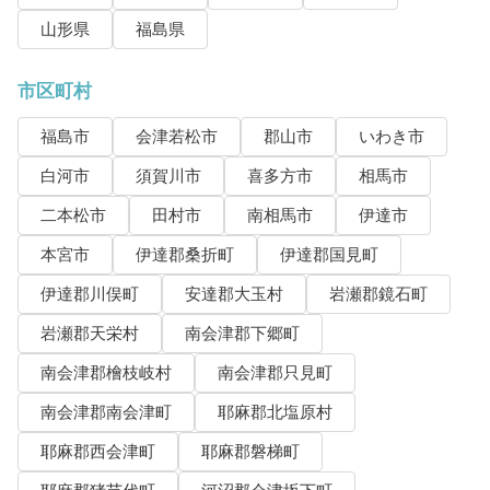
山形県
福島県
市区町村
福島市
会津若松市
郡山市
いわき市
白河市
須賀川市
喜多方市
相馬市
二本松市
田村市
南相馬市
伊達市
本宮市
伊達郡桑折町
伊達郡国見町
伊達郡川俣町
安達郡大玉村
岩瀬郡鏡石町
岩瀬郡天栄村
南会津郡下郷町
南会津郡檜枝岐村
南会津郡只見町
南会津郡南会津町
耶麻郡北塩原村
耶麻郡西会津町
耶麻郡磐梯町