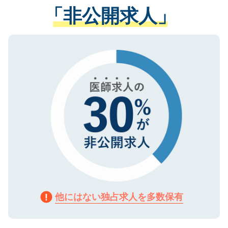
管理基準を満たした事業者のみに付与され
「非公開求人」
させていただきます。すぐにご転職をされ
る、プライバシーマークを取得済みです。
ない方には、長期的なサポートが可能です
ご登録いただいた個人情報は、SSL（デー
ので、まずはご登録ください。
タ暗号化）によって保護されていますの
で、機密保持に関してもご安心ください。
他にはない独占求人を多数保有