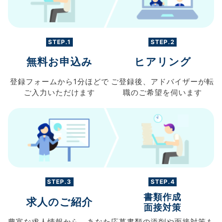
STEP.1
STEP.2
無料お申込み
ヒアリング
登録フォームから
1分ほどで
ご登録後、
アドバイザーが転
ご入力
いただけます
職の
ご希望を伺います
STEP.3
STEP.4
書類作成
求人のご紹介
面接対策
豊富な求人情報から、
あなた
応募書類の
添削や面接対策も