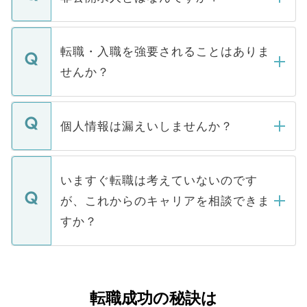
お電話にて次のステップのご案内をいたし
ます。通常、5営業日以内にはご連絡をせて
マイナビDOCTORで取り扱っている求人の
いただきますので、しばらくお待ちくださ
うち約3割は、Webサイトからご覧いただ
転職・入職を強要されることはありま
い。
けない「非公開求人」です。非公開求人は
せんか？
下記の理由によって、一般には公開してい
ません。
転職・入職を強要することは一切ありませ
ん。また、仮に応募先から内定をいただい
個人情報は漏えいしませんか？
■応募殺到を避けるため 人気のある医療機
たとしても、ご本人が納得しない限り、内
関を公にしてしまうと、応募が殺到する場
定を承諾する必要はありません。内定先へ
個人情報が漏えいすることはありませんの
合があります。 選考を効率よく行うため
の辞退の連絡はキャリアパートナーが行い
で、ご安心ください。当サイトからの登録
いますぐ転職は考えていないのです
に、医療機関が求める条件に合った人材の
ますので、ご安心ください。
などで収集したご登録者様の個人情報は、
が、これからのキャリアを相談できま
みを人材紹介会社に依頼するケースが増え
ご本人のキャリアアップおよび転職活動の
ています。
すか？
支援を目的に使用いたします。お預かりし
ているすべての個人データはご本人の許可
お気軽にご相談ください。先生専任のキャ
なく、医療機関側に開示したり、第三者に
リアパートナーが将来のご希望などをおう
提供することは一切ありません。また弊社
かがいして、現在の医療機関の状況や紹介
転職成功の秘訣は
は、個人情報の取り扱いについての厳密な
経験をまじえながら、適切なアドバイスを