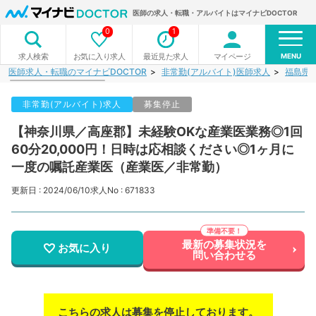
医師の求人・転職・アルバイトはマイナビDOCTOR
0
1
MENU
お気に入り求人
最近見た求人
マイページ
求人検索
医師求人・転職のマイナビDOCTOR
非常勤(アルバイト)医師求人
福島県
非常勤(アルバイト)求人
募集停止
【神奈川県／高座郡】未経験OKな産業医業務◎1回
60分20,000円！日時は応相談ください◎1ヶ月に
一度の嘱託産業医（産業医／非常勤）
更新日 : 2024/06/10
求人No : 671833
最新の募集状況を
お気に入り
問い合わせる
こちらの求人は募集を停止しております。