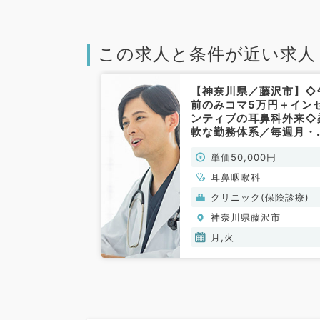
この求人と条件が近い求人
【神奈川県／藤沢市】◇
前のみコマ5万円＋イン
ンティブの耳鼻科外来◇
軟な勤務体系／毎週月・
曜日の勤務(非常勤／耳
単価50,000円
喉科)
耳鼻咽喉科
クリニック(保険診療)
神奈川県藤沢市
月,火