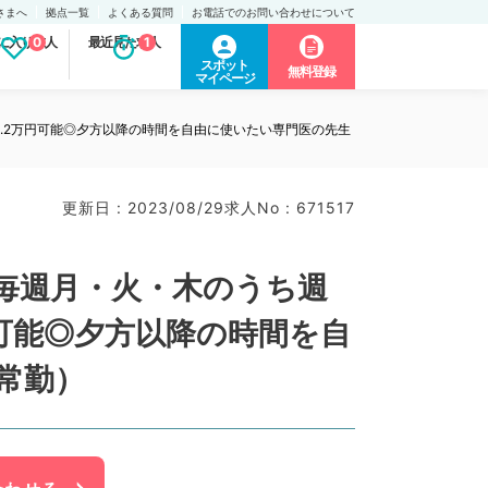
さまへ
拠点一覧
よくある質問
お電話でのお問い合わせについて
に入り求人
0
最近見た求人
1
スポット
無料登録
マイページ
1.2万円可能◎夕方以降の時間を自由に使いたい専門医の先生
更新日 : 2023/08/29
求人No : 671517
毎週月・火・木のうち週
円可能◎夕方以降の時間を自
常勤）