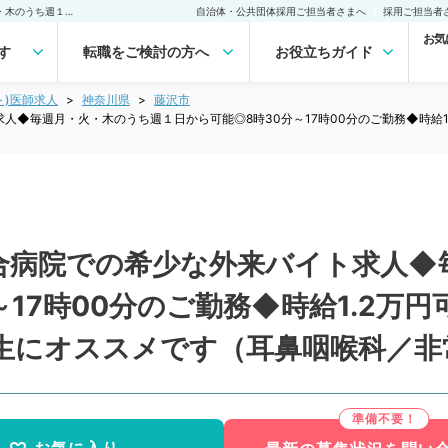
【神奈川県／藤沢市】総合病院での希少な外来バイト求人◆毎週月・火・木のうち週１日から可能◎8時30分～17時00分のご勤務◆時給1.2万円可能◎夕方以降の時間を自由に使いたい専門医の先生にオススメです（耳鼻咽喉科／非常勤）非常勤(アルバイト)の求人｜医師の求人・転職・アルバイトは【マイナビDOCTOR】
自治体・公共団体採用ご担当者さまへ
採用ご担当者
お気
す
転職をご検討の方へ
お役立ちガイド
ト)医師求人
神奈川県
藤沢市
人◆毎週月・火・木のうち週１日から可能◎8時30分～17時00分のご勤務◆時給
合病院での希少な外来バイト求人◆
～17時00分のご勤務◆時給1.2万
生にオススメです（耳鼻咽喉科／非