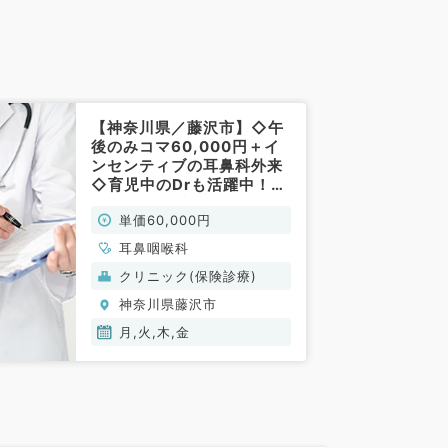
【神奈川県／藤沢市】◇午
後のみコマ60,000円＋イ
ンセンティブの耳鼻科外来
◇育児中のDrも活躍中！柔
軟な勤務体系／毎週月・
単価60,000円
火・木・金曜日の勤務！(非
常勤／耳鼻咽喉科)
耳鼻咽喉科
クリニック(保険診療)
神奈川県藤沢市
月,火,木,金