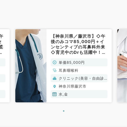
午
【神奈川県／藤沢市】◇午
セ
後のみコマ85,000円＋イ
柔
ンセンティブの耳鼻科外来
火
◇育児中のDrも活躍中！柔
鼻咽
軟な勤務体系／毎週水・金
単価85,000円
曜日(非常勤／耳鼻咽喉科)
耳鼻咽喉科
クリニック(美容・自由診
療）
神奈川県藤沢市
水,金