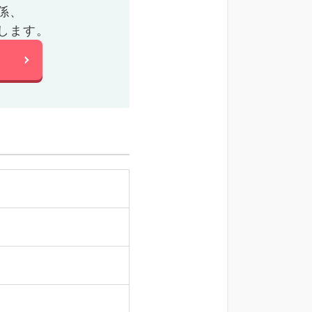
係、
します。