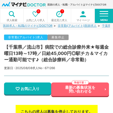
医師の求人・転職・アルバイトはマイナビDOCTOR
0
1
MENU
お気に入り求人
最近見た求人
マイページ
求人検索
医師求人・転職のマイナビDOCTOR
非常勤(アルバイト)医師求人
千葉県
非常勤(アルバイト)求人
募集停止
【千葉県／流山市】病院での総合診療外来★毎週金
曜日13時～17時／日給45,000円◎駅チカ＆マイカ
ー通勤可能です♪（総合診療科／非常勤）
更新日 : 2025/08/08
求人No : 671266
最新の募集状況を
お気に入り
問い合わせる
こちらの求人は募集を停止しております。