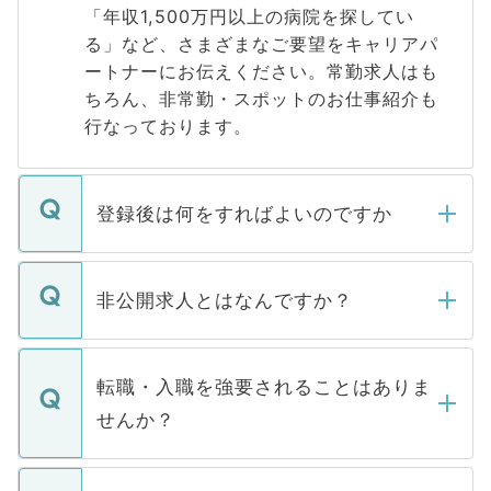
「年収1,500万円以上の病院を探してい
る」など、さまざまなご要望をキャリアパ
ートナーにお伝えください。常勤求人はも
ちろん、非常勤・スポットのお仕事紹介も
行なっております。
登録後は何をすればよいのですか
ご登録いただきましたら、弊社担当者がご
登録内容を確認し、その後メールもしくは
非公開求人とはなんですか？
お電話にて次のステップのご案内をいたし
ます。通常、5営業日以内にはご連絡をせて
マイナビDOCTORで取り扱っている求人の
いただきますので、しばらくお待ちくださ
うち約3割は、Webサイトからご覧いただ
転職・入職を強要されることはありま
い。
けない「非公開求人」です。非公開求人は
せんか？
下記の理由によって、一般には公開してい
ません。
転職・入職を強要することは一切ありませ