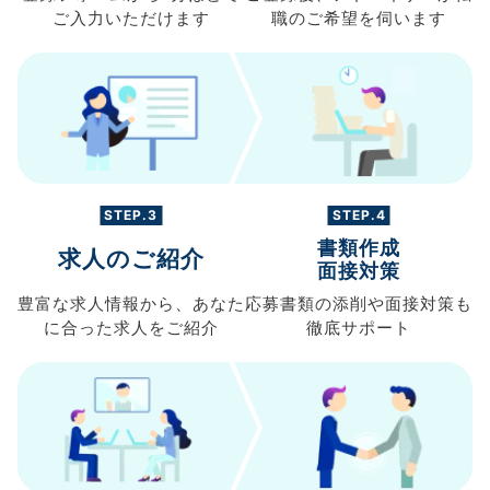
ご入力
いただけます
職の
ご希望を伺います
STEP.3
STEP.4
書類作成
求人のご紹介
面接対策
豊富な求人情報から、
あなた
応募書類の
添削や面接対策も
に合った求人を
ご紹介
徹底サポート