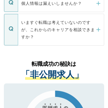
ん。また、仮に応募先から内定をいただい
個人情報は漏えいしませんか？
■応募殺到を避けるため 人気のある医療機
たとしても、ご本人が納得しない限り、内
関を公にしてしまうと、応募が殺到する場
定を承諾する必要はありません。内定先へ
個人情報が漏えいすることはありませんの
合があります。 選考を効率よく行うため
の辞退の連絡はキャリアパートナーが行い
で、ご安心ください。当サイトからの登録
いますぐ転職は考えていないのです
に、医療機関が求める条件に合った人材の
ますので、ご安心ください。
などで収集したご登録者様の個人情報は、
が、これからのキャリアを相談できま
みを人材紹介会社に依頼するケースが増え
ご本人のキャリアアップおよび転職活動の
ています。
すか？
支援を目的に使用いたします。お預かりし
ているすべての個人データはご本人の許可
お気軽にご相談ください。先生専任のキャ
なく、医療機関側に開示したり、第三者に
リアパートナーが将来のご希望などをおう
提供することは一切ありません。また弊社
かがいして、現在の医療機関の状況や紹介
転職成功の秘訣は
は、個人情報の取り扱いについての厳密な
経験をまじえながら、適切なアドバイスを
管理基準を満たした事業者のみに付与され
「非公開求人」
させていただきます。すぐにご転職をされ
る、プライバシーマークを取得済みです。
ない方には、長期的なサポートが可能です
ご登録いただいた個人情報は、SSL（デー
ので、まずはご登録ください。
タ暗号化）によって保護されていますの
で、機密保持に関してもご安心ください。