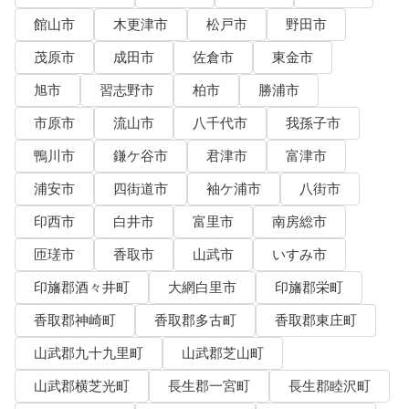
館山市
木更津市
松戸市
野田市
茂原市
成田市
佐倉市
東金市
旭市
習志野市
柏市
勝浦市
市原市
流山市
八千代市
我孫子市
鴨川市
鎌ケ谷市
君津市
富津市
浦安市
四街道市
袖ケ浦市
八街市
印西市
白井市
富里市
南房総市
匝瑳市
香取市
山武市
いすみ市
印旛郡酒々井町
大網白里市
印旛郡栄町
香取郡神崎町
香取郡多古町
香取郡東庄町
山武郡九十九里町
山武郡芝山町
山武郡横芝光町
長生郡一宮町
長生郡睦沢町