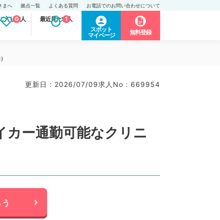
さまへ
拠点一覧
よくある質問
お電話でのお問い合わせについて
に入り求人
0
最近見た求人
1
スポット
無料登録
マイページ
勤）
更新日 : 2026/07/09
求人No : 669954
マイカー通勤可能なクリニ
らう