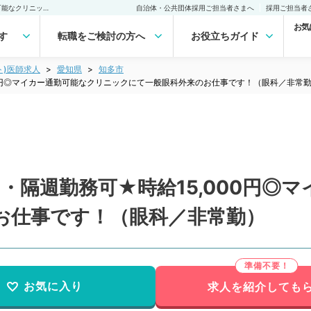
【愛知県／知多市】土AM・隔週勤務可★時給15,000円◎マイカー通勤可能なクリニックにて一般眼科外来のお仕事です！（眼科／非常勤）非常勤(アルバイト)の求人｜医師の求人・転職・アルバイトは【マイナビDOCTOR】
自治体・公共団体採用ご担当者さまへ
採用ご担当者
お気
す
転職をご検討の方へ
お役立ちガイド
ト)医師求人
愛知県
知多市
00円◎マイカー通勤可能なクリニックにて一般眼科外来のお仕事です！（眼科／非常
・隔週勤務可★時給15,000円◎
お仕事です！（眼科／非常勤）
お気に入り
求人を紹介しても