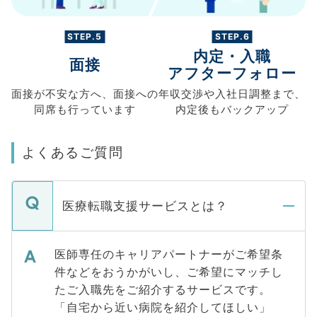
STEP.5
STEP.6
内定・入職
面接
アフターフォロー
面接が不安な方へ、
面接への
年収交渉や
入社日調整まで、
同席も
行っています
内定後もバックアップ
よくあるご質問
医療転職支援サービスとは？
医師専任のキャリアパートナーがご希望条
件などをおうかがいし、ご希望にマッチし
たご入職先をご紹介するサービスです。
「自宅から近い病院を紹介してほしい」