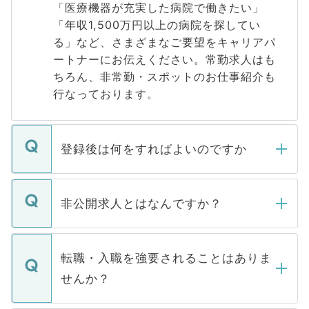
「医療機器が充実した病院で働きたい」
「年収1,500万円以上の病院を探してい
る」など、さまざまなご要望をキャリアパ
ートナーにお伝えください。常勤求人はも
ちろん、非常勤・スポットのお仕事紹介も
行なっております。
登録後は何をすればよいのですか
ご登録いただきましたら、弊社担当者がご
登録内容を確認し、その後メールもしくは
非公開求人とはなんですか？
お電話にて次のステップのご案内をいたし
ます。通常、5営業日以内にはご連絡をせて
マイナビDOCTORで取り扱っている求人の
いただきますので、しばらくお待ちくださ
うち約3割は、Webサイトからご覧いただ
転職・入職を強要されることはありま
い。
けない「非公開求人」です。非公開求人は
せんか？
下記の理由によって、一般には公開してい
ません。