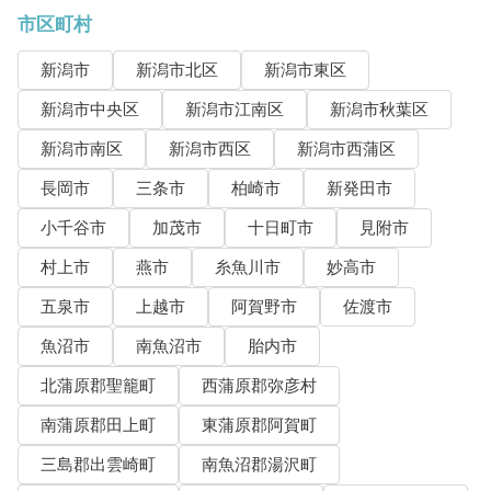
市区町村
新潟市
新潟市北区
新潟市東区
新潟市中央区
新潟市江南区
新潟市秋葉区
新潟市南区
新潟市西区
新潟市西蒲区
長岡市
三条市
柏崎市
新発田市
小千谷市
加茂市
十日町市
見附市
村上市
燕市
糸魚川市
妙高市
五泉市
上越市
阿賀野市
佐渡市
魚沼市
南魚沼市
胎内市
北蒲原郡聖籠町
西蒲原郡弥彦村
南蒲原郡田上町
東蒲原郡阿賀町
三島郡出雲崎町
南魚沼郡湯沢町