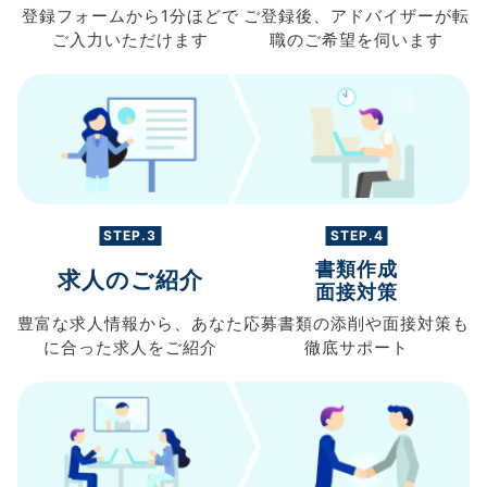
登録フォームから
1分ほどで
ご登録後、
アドバイザーが転
ご入力
いただけます
職の
ご希望を伺います
STEP.3
STEP.4
書類作成
求人のご紹介
面接対策
豊富な求人情報から、
あなた
応募書類の
添削や面接対策も
に合った求人を
ご紹介
徹底サポート