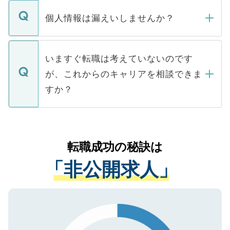
転職・入職を強要することは一切ありませ
ん。また、仮に応募先から内定をいただい
個人情報は漏えいしませんか？
■応募殺到を避けるため 人気のある医療機
たとしても、ご本人が納得しない限り、内
関を公にしてしまうと、応募が殺到する場
定を承諾する必要はありません。内定先へ
個人情報が漏えいすることはありませんの
合があります。 選考を効率よく行うため
の辞退の連絡はキャリアパートナーが行い
で、ご安心ください。当サイトからの登録
いますぐ転職は考えていないのです
に、医療機関が求める条件に合った人材の
ますので、ご安心ください。
などで収集したご登録者様の個人情報は、
が、これからのキャリアを相談できま
みを人材紹介会社に依頼するケースが増え
ご本人のキャリアアップおよび転職活動の
ています。
すか？
支援を目的に使用いたします。お預かりし
ているすべての個人データはご本人の許可
お気軽にご相談ください。先生専任のキャ
なく、医療機関側に開示したり、第三者に
リアパートナーが将来のご希望などをおう
提供することは一切ありません。また弊社
かがいして、現在の医療機関の状況や紹介
転職成功の秘訣は
は、個人情報の取り扱いについての厳密な
経験をまじえながら、適切なアドバイスを
管理基準を満たした事業者のみに付与され
「非公開求人」
させていただきます。すぐにご転職をされ
る、プライバシーマークを取得済みです。
ない方には、長期的なサポートが可能です
ご登録いただいた個人情報は、SSL（デー
ので、まずはご登録ください。
タ暗号化）によって保護されていますの
で、機密保持に関してもご安心ください。