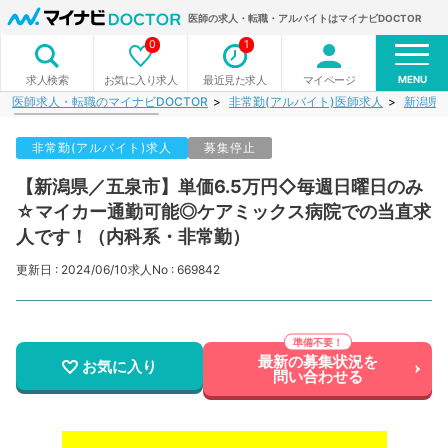
医師の求人・転職・アルバイトはマイナビDOCTOR
0
1
MENU
お気に入り求人
最近見た求人
マイページ
求人検索
医師求人・転職のマイナビDOCTOR
非常勤(アルバイト)医師求人
新潟県
非常勤(アルバイト)求人
募集停止
【新潟県／五泉市】単価6.5万円◇毎週日曜日のみ
☆マイカー通勤可能◎ケアミックス病院での当直求
人です！（内科系・非常勤）
更新日 : 2024/06/10
求人No : 669842
最新の募集状況を
お気に入り
問い合わせる