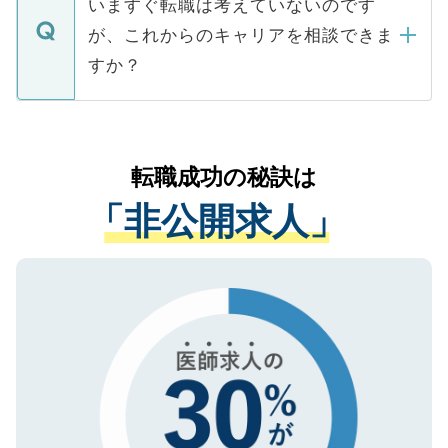
で、ご安心ください。当サイトからの登録
いますぐ転職は考えていないのです
に、医療機関が求める条件に合った人材の
ますので、ご安心ください。
などで収集したご登録者様の個人情報は、
が、これからのキャリアを相談できま
みを人材紹介会社に依頼するケースが増え
ご本人のキャリアアップおよび転職活動の
ています。
すか？
支援を目的に使用いたします。お預かりし
ているすべての個人データはご本人の許可
お気軽にご相談ください。先生専任のキャ
なく、医療機関側に開示したり、第三者に
リアパートナーが将来のご希望などをおう
提供することは一切ありません。また弊社
かがいして、現在の医療機関の状況や紹介
転職成功の秘訣は
は、個人情報の取り扱いについての厳密な
経験をまじえながら、適切なアドバイスを
管理基準を満たした事業者のみに付与され
「非公開求人」
させていただきます。すぐにご転職をされ
る、プライバシーマークを取得済みです。
ない方には、長期的なサポートが可能です
ご登録いただいた個人情報は、SSL（デー
ので、まずはご登録ください。
タ暗号化）によって保護されていますの
で、機密保持に関してもご安心ください。