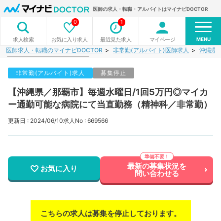
医師の求人・転職・アルバイトはマイナビDOCTOR
0
1
MENU
お気に入り求人
最近見た求人
マイページ
求人検索
医師求人・転職のマイナビDOCTOR
非常勤(アルバイト)医師求人
沖縄県
非常勤(アルバイト)求人
募集停止
【沖縄県／那覇市】毎週水曜日/1回5万円◎マイカ
ー通勤可能な病院にて当直勤務（精神科／非常勤）
更新日 : 2024/06/10
求人No : 669566
最新の募集状況を
お気に入り
問い合わせる
こちらの求人は募集を停止しております。