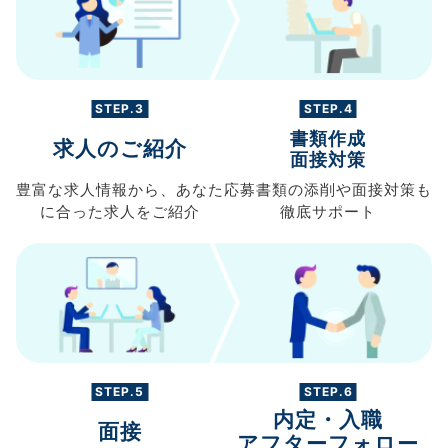
STEP.3
STEP.4
書類作成
求人のご紹介
面接対策
豊富な求人情報から、
あなた
応募書類の
添削や面接対策も
に合った求人を
ご紹介
徹底サポート
STEP.5
STEP.6
内定・入職
面接
アフターフォロー