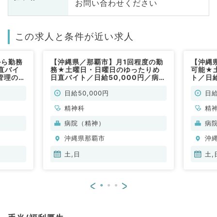
お問い合わせください
この求人と条件が近い求人
から勤務
【沖縄県／那覇市】月1回程度の勤
【沖縄
直バイ
務★土曜日・日曜日のゆったりめ
可能★
管理のお
日直バイト／日給50,000円／病棟
ト／日給
勤）
管理のお仕事です！（精神科／非常
仕事で
勤）
日給50,000円
日給
精神科
精
病院（精神）
病
沖縄県那覇市
沖
土,日
土,
<
>