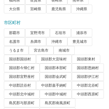
福岡県
佐賀県
長崎県
熊本県
大分県
宮崎県
鹿児島県
沖縄県
市区町村
那覇市
宜野湾市
石垣市
浦添市
名護市
糸満市
沖縄市
豊見城市
うるま市
宮古島市
南城市
国頭郡国頭村
国頭郡大宜味村
国頭郡東村
国頭郡今帰仁村
国頭郡本部町
国頭郡恩納村
国頭郡宜野座村
国頭郡金武町
国頭郡伊江村
中頭郡読谷村
中頭郡嘉手納町
中頭郡北谷町
中頭郡北中城村
中頭郡中城村
中頭郡西原町
島尻郡与那原町
島尻郡南風原町