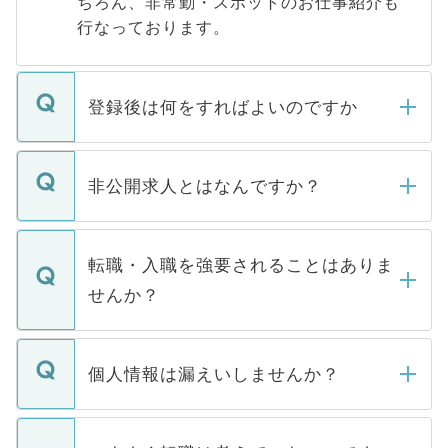
ちろん、非常勤・スポットのお仕事紹介も
行なっております。
登録後は何をすればよいのですか
ご登録いただきましたら、弊社担当者がご
登録内容を確認し、その後メールもしくは
非公開求人とはなんですか？
お電話にて次のステップのご案内をいたし
ます。通常、5営業日以内にはご連絡をせて
マイナビDOCTORで取り扱っている求人の
いただきますので、しばらくお待ちくださ
うち約3割は、Webサイトからご覧いただ
転職・入職を強要されることはありま
い。
けない「非公開求人」です。非公開求人は
せんか？
下記の理由によって、一般には公開してい
ません。
転職・入職を強要することは一切ありませ
ん。また、仮に応募先から内定をいただい
個人情報は漏えいしませんか？
■応募殺到を避けるため 人気のある医療機
たとしても、ご本人が納得しない限り、内
関を公にしてしまうと、応募が殺到する場
定を承諾する必要はありません。内定先へ
個人情報が漏えいすることはありませんの
合があります。 選考を効率よく行うため
の辞退の連絡はキャリアパートナーが行い