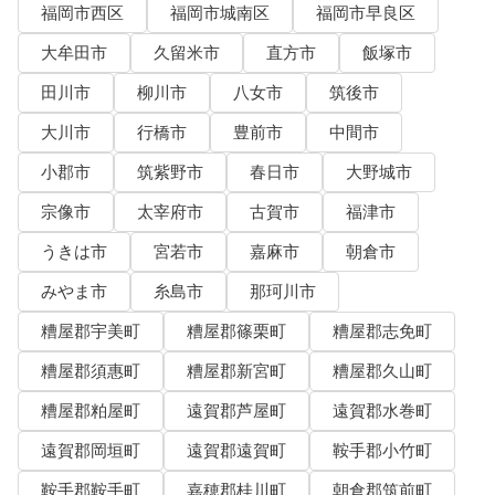
福岡市西区
福岡市城南区
福岡市早良区
大牟田市
久留米市
直方市
飯塚市
田川市
柳川市
八女市
筑後市
大川市
行橋市
豊前市
中間市
小郡市
筑紫野市
春日市
大野城市
宗像市
太宰府市
古賀市
福津市
うきは市
宮若市
嘉麻市
朝倉市
みやま市
糸島市
那珂川市
糟屋郡宇美町
糟屋郡篠栗町
糟屋郡志免町
糟屋郡須惠町
糟屋郡新宮町
糟屋郡久山町
糟屋郡粕屋町
遠賀郡芦屋町
遠賀郡水巻町
遠賀郡岡垣町
遠賀郡遠賀町
鞍手郡小竹町
鞍手郡鞍手町
嘉穂郡桂川町
朝倉郡筑前町