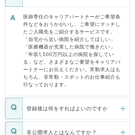
医師専任のキャリアパートナーがご希望条
件などをおうかがいし、ご希望にマッチし
たご入職先をご紹介するサービスです。
「自宅から近い病院を紹介してほしい」
「医療機器が充実した病院で働きたい」
「年収1,500万円以上の病院を探してい
る」など、さまざまなご要望をキャリアパ
ートナーにお伝えください。常勤求人はも
ちろん、非常勤・スポットのお仕事紹介も
行なっております。
登録後は何をすればよいのですか
ご登録いただきましたら、弊社担当者がご
登録内容を確認し、その後メールもしくは
非公開求人とはなんですか？