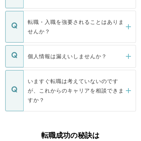
お電話にて次のステップのご案内をいたし
ます。通常、5営業日以内にはご連絡をせて
マイナビDOCTORで取り扱っている求人の
いただきますので、しばらくお待ちくださ
うち約3割は、Webサイトからご覧いただ
転職・入職を強要されることはありま
い。
けない「非公開求人」です。非公開求人は
せんか？
下記の理由によって、一般には公開してい
ません。
転職・入職を強要することは一切ありませ
ん。また、仮に応募先から内定をいただい
個人情報は漏えいしませんか？
■応募殺到を避けるため 人気のある医療機
たとしても、ご本人が納得しない限り、内
関を公にしてしまうと、応募が殺到する場
定を承諾する必要はありません。内定先へ
個人情報が漏えいすることはありませんの
合があります。 選考を効率よく行うため
の辞退の連絡はキャリアパートナーが行い
で、ご安心ください。当サイトからの登録
いますぐ転職は考えていないのです
に、医療機関が求める条件に合った人材の
ますので、ご安心ください。
などで収集したご登録者様の個人情報は、
が、これからのキャリアを相談できま
みを人材紹介会社に依頼するケースが増え
ご本人のキャリアアップおよび転職活動の
ています。
すか？
支援を目的に使用いたします。お預かりし
ているすべての個人データはご本人の許可
お気軽にご相談ください。先生専任のキャ
なく、医療機関側に開示したり、第三者に
リアパートナーが将来のご希望などをおう
提供することは一切ありません。また弊社
かがいして、現在の医療機関の状況や紹介
転職成功の秘訣は
は、個人情報の取り扱いについての厳密な
経験をまじえながら、適切なアドバイスを