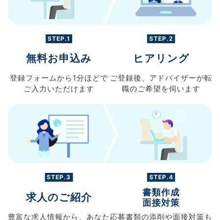
STEP.1
STEP.2
無料お申込み
ヒアリング
登録フォームから
1分ほどで
ご登録後、
アドバイザーが転
ご入力
いただけます
職の
ご希望を伺います
STEP.3
STEP.4
書類作成
求人のご紹介
面接対策
豊富な求人情報から、
あなた
応募書類の
添削や面接対策も