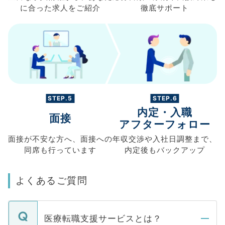
に合った求人を
ご紹介
徹底サポート
STEP.5
STEP.6
内定・入職
面接
アフターフォロー
面接が不安な方へ、
面接への
年収交渉や
入社日調整まで、
同席も
行っています
内定後もバックアップ
よくあるご質問
医療転職支援サービスとは？