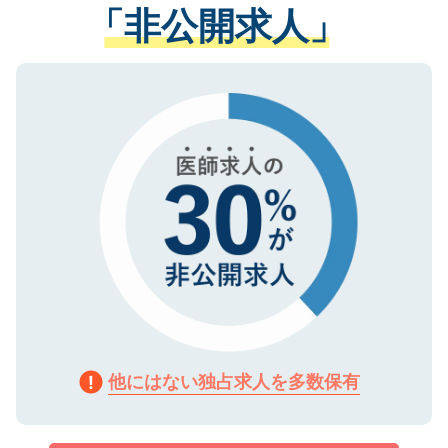
管理基準を満たした事業者のみに付与され
「非公開求人」
させていただきます。すぐにご転職をされ
る、プライバシーマークを取得済みです。
ない方には、長期的なサポートが可能です
ご登録いただいた個人情報は、SSL（デー
ので、まずはご登録ください。
タ暗号化）によって保護されていますの
で、機密保持に関してもご安心ください。
他にはない独占求人を多数保有