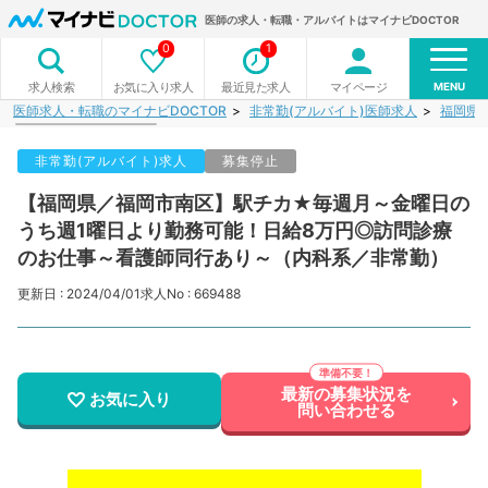
医師の求人・転職・アルバイトはマイナビDOCTOR
0
1
MENU
お気に入り求人
最近見た求人
マイページ
求人検索
医師求人・転職のマイナビDOCTOR
非常勤(アルバイト)医師求人
福岡県
非常勤(アルバイト)求人
募集停止
【福岡県／福岡市南区】駅チカ★毎週月～金曜日の
うち週1曜日より勤務可能！日給8万円◎訪問診療
のお仕事～看護師同行あり～（内科系／非常勤）
更新日 : 2024/04/01
求人No : 669488
最新の募集状況を
お気に入り
問い合わせる