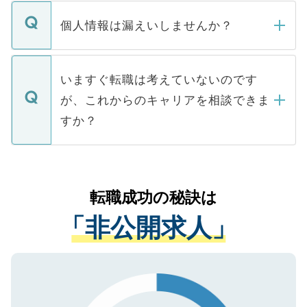
転職・入職を強要することは一切ありませ
ん。また、仮に応募先から内定をいただい
個人情報は漏えいしませんか？
■応募殺到を避けるため 人気のある医療機
たとしても、ご本人が納得しない限り、内
関を公にしてしまうと、応募が殺到する場
定を承諾する必要はありません。内定先へ
個人情報が漏えいすることはありませんの
合があります。 選考を効率よく行うため
の辞退の連絡はキャリアパートナーが行い
で、ご安心ください。当サイトからの登録
いますぐ転職は考えていないのです
に、医療機関が求める条件に合った人材の
ますので、ご安心ください。
などで収集したご登録者様の個人情報は、
が、これからのキャリアを相談できま
みを人材紹介会社に依頼するケースが増え
ご本人のキャリアアップおよび転職活動の
ています。
すか？
支援を目的に使用いたします。お預かりし
ているすべての個人データはご本人の許可
お気軽にご相談ください。先生専任のキャ
なく、医療機関側に開示したり、第三者に
リアパートナーが将来のご希望などをおう
提供することは一切ありません。また弊社
かがいして、現在の医療機関の状況や紹介
転職成功の秘訣は
は、個人情報の取り扱いについての厳密な
経験をまじえながら、適切なアドバイスを
管理基準を満たした事業者のみに付与され
「非公開求人」
させていただきます。すぐにご転職をされ
る、プライバシーマークを取得済みです。
ない方には、長期的なサポートが可能です
ご登録いただいた個人情報は、SSL（デー
ので、まずはご登録ください。
タ暗号化）によって保護されていますの
で、機密保持に関してもご安心ください。