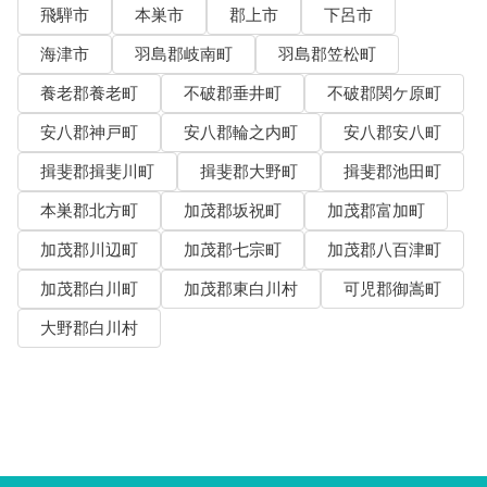
飛騨市
本巣市
郡上市
下呂市
海津市
羽島郡岐南町
羽島郡笠松町
養老郡養老町
不破郡垂井町
不破郡関ケ原町
安八郡神戸町
安八郡輪之内町
安八郡安八町
揖斐郡揖斐川町
揖斐郡大野町
揖斐郡池田町
本巣郡北方町
加茂郡坂祝町
加茂郡富加町
加茂郡川辺町
加茂郡七宗町
加茂郡八百津町
加茂郡白川町
加茂郡東白川村
可児郡御嵩町
大野郡白川村