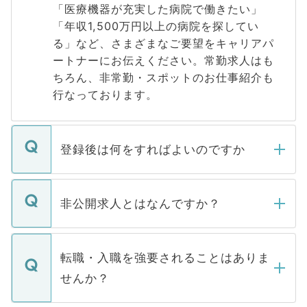
「医療機器が充実した病院で働きたい」
「年収1,500万円以上の病院を探してい
る」など、さまざまなご要望をキャリアパ
ートナーにお伝えください。常勤求人はも
ちろん、非常勤・スポットのお仕事紹介も
行なっております。
登録後は何をすればよいのですか
ご登録いただきましたら、弊社担当者がご
登録内容を確認し、その後メールもしくは
非公開求人とはなんですか？
お電話にて次のステップのご案内をいたし
ます。通常、5営業日以内にはご連絡をせて
マイナビDOCTORで取り扱っている求人の
いただきますので、しばらくお待ちくださ
うち約3割は、Webサイトからご覧いただ
転職・入職を強要されることはありま
い。
けない「非公開求人」です。非公開求人は
せんか？
下記の理由によって、一般には公開してい
ません。