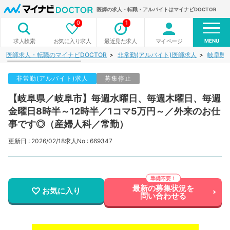
医師の求人・転職・アルバイトはマイナビDOCTOR
0
1
MENU
お気に入り求人
最近見た求人
マイページ
求人検索
医師求人・転職のマイナビDOCTOR
非常勤(アルバイト)医師求人
岐阜県
非常勤(アルバイト)求人
募集停止
【岐阜県／岐阜市】毎週水曜日、毎週木曜日、毎週
金曜日8時半～12時半／1コマ5万円～／外来のお仕
事です◎（産婦人科／常勤）
更新日 : 2026/02/18
求人No : 669347
最新の募集状況を
お気に入り
問い合わせる