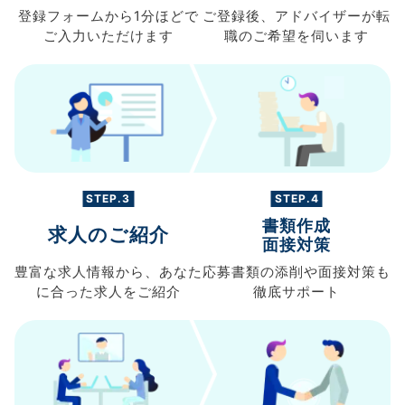
登録フォームから
1分ほどで
ご登録後、
アドバイザーが転
ご入力
いただけます
職の
ご希望を伺います
STEP.3
STEP.4
書類作成
求人のご紹介
面接対策
豊富な求人情報から、
あなた
応募書類の
添削や面接対策も
に合った求人を
ご紹介
徹底サポート