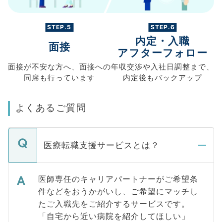
STEP.5
STEP.6
内定・入職
面接
アフターフォロー
面接が不安な方へ、
面接への
年収交渉や
入社日調整まで、
同席も
行っています
内定後もバックアップ
よくあるご質問
医療転職支援サービスとは？
医師専任のキャリアパートナーがご希望条
件などをおうかがいし、ご希望にマッチし
たご入職先をご紹介するサービスです。
「自宅から近い病院を紹介してほしい」