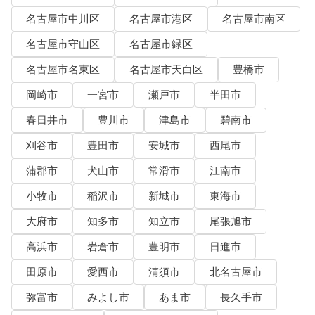
名古屋市中川区
名古屋市港区
名古屋市南区
名古屋市守山区
名古屋市緑区
名古屋市名東区
名古屋市天白区
豊橋市
岡崎市
一宮市
瀬戸市
半田市
春日井市
豊川市
津島市
碧南市
刈谷市
豊田市
安城市
西尾市
蒲郡市
犬山市
常滑市
江南市
小牧市
稲沢市
新城市
東海市
大府市
知多市
知立市
尾張旭市
高浜市
岩倉市
豊明市
日進市
田原市
愛西市
清須市
北名古屋市
弥富市
みよし市
あま市
長久手市