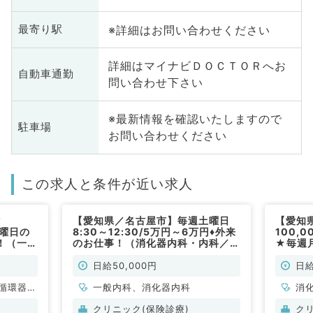
※詳細はお問い合わせください
最寄り駅
詳細はマイナビＤＯＣＴＯＲへお
自動車通勤
問い合わせ下さい
※最新情報を確認いたしますので
駐車場
お問い合わせください
この求人と条件が近い求人
マ
【愛知県／名古屋市】毎週土曜日
【愛知
金曜日の
8:30～12:30/5万円～6万円♦外来
100,
！（一般
のお仕事！（消化器内科・内科／非
★毎週
常勤）
1曜日
ださい
日給50,000円
日給
循環器内
一般内科、消化器内科
消
全般、一
クリニック(保険診療)
ク