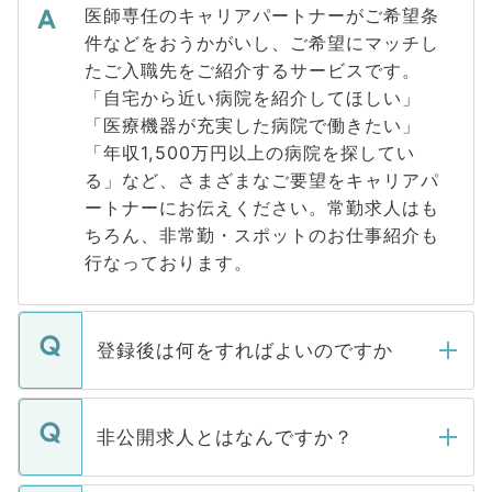
医師専任のキャリアパートナーがご希望条
件などをおうかがいし、ご希望にマッチし
たご入職先をご紹介するサービスです。
「自宅から近い病院を紹介してほしい」
「医療機器が充実した病院で働きたい」
「年収1,500万円以上の病院を探してい
る」など、さまざまなご要望をキャリアパ
ートナーにお伝えください。常勤求人はも
ちろん、非常勤・スポットのお仕事紹介も
行なっております。
登録後は何をすればよいのですか
ご登録いただきましたら、弊社担当者がご
登録内容を確認し、その後メールもしくは
非公開求人とはなんですか？
お電話にて次のステップのご案内をいたし
ます。通常、5営業日以内にはご連絡をせて
マイナビDOCTORで取り扱っている求人の