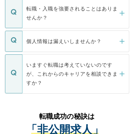
いただきますので、しばらくお待ちくださ
うち約3割は、Webサイトからご覧いただ
転職・入職を強要されることはありま
い。
けない「非公開求人」です。非公開求人は
せんか？
下記の理由によって、一般には公開してい
ません。
転職・入職を強要することは一切ありませ
ん。また、仮に応募先から内定をいただい
個人情報は漏えいしませんか？
■応募殺到を避けるため 人気のある医療機
たとしても、ご本人が納得しない限り、内
関を公にしてしまうと、応募が殺到する場
定を承諾する必要はありません。内定先へ
個人情報が漏えいすることはありませんの
合があります。 選考を効率よく行うため
の辞退の連絡はキャリアパートナーが行い
で、ご安心ください。当サイトからの登録
いますぐ転職は考えていないのです
に、医療機関が求める条件に合った人材の
ますので、ご安心ください。
などで収集したご登録者様の個人情報は、
が、これからのキャリアを相談できま
みを人材紹介会社に依頼するケースが増え
ご本人のキャリアアップおよび転職活動の
ています。
すか？
支援を目的に使用いたします。お預かりし
ているすべての個人データはご本人の許可
お気軽にご相談ください。先生専任のキャ
なく、医療機関側に開示したり、第三者に
リアパートナーが将来のご希望などをおう
提供することは一切ありません。また弊社
かがいして、現在の医療機関の状況や紹介
転職成功の秘訣は
は、個人情報の取り扱いについての厳密な
経験をまじえながら、適切なアドバイスを
管理基準を満たした事業者のみに付与され
「非公開求人」
させていただきます。すぐにご転職をされ
る、プライバシーマークを取得済みです。