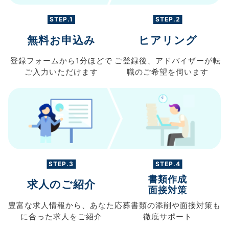
STEP.1
STEP.2
無料お申込み
ヒアリング
登録フォームから
1分ほどで
ご登録後、
アドバイザーが転
ご入力
いただけます
職の
ご希望を伺います
STEP.3
STEP.4
書類作成
求人のご紹介
面接対策
豊富な求人情報から、
あなた
応募書類の
添削や面接対策も
に合った求人を
ご紹介
徹底サポート