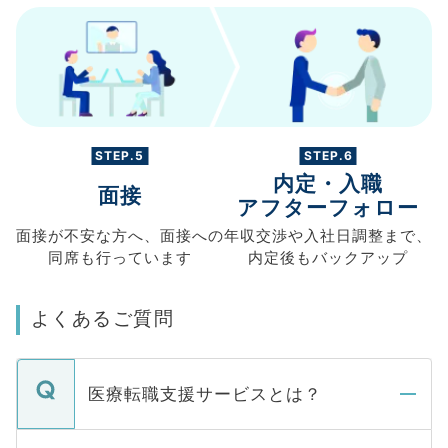
STEP.5
STEP.6
内定・入職
面接
アフターフォロー
面接が不安な方へ、
面接への
年収交渉や
入社日調整まで、
同席も
行っています
内定後もバックアップ
よくあるご質問
医療転職支援サービスとは？