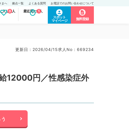
さまへ
拠点一覧
よくある質問
お電話でのお問い合わせについて
に入り求人
0
最近見た求人
1
スポット
無料登録
マイページ
更新日 : 2026/04/15
求人No : 669234
給12000円／性感染症外
らう