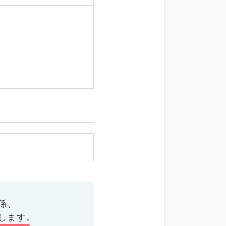
係、
します。