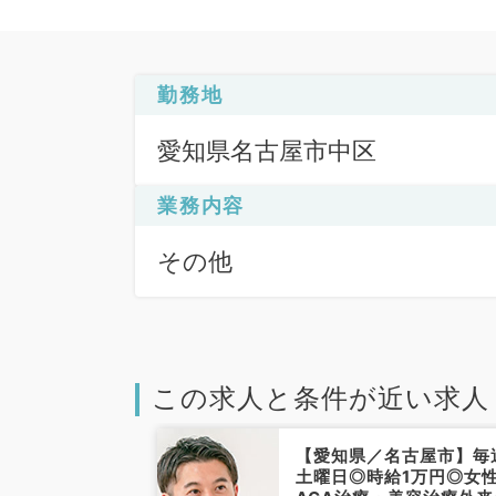
勤務地
愛知県名古屋市中区
業務内容
その他
この求人と条件が近い求人
古屋市】週2
【愛知県／名古屋市】毎
能☆日給
土曜日◎時給1万円◎女