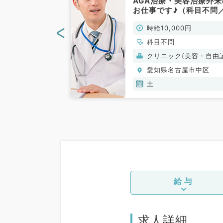
100,000円◎
AGA治療・美容治療外来
対応のお仕事で
お仕事です♪（科目不問
不問／非常勤）
非常勤）
<
00円
時給10,000円
科目不問
ク(美容・自由診
クリニック(美容・自由
療）
古屋市中区
愛知県名古屋市中区
木,金,土,日
土
給与
求人詳細