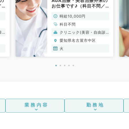
の
AGA治療・美容治療外来の
／
お仕事です♪（科目不問／
非常勤）
時給10,000円
科目不問
診
クリニック(美容・自由診
療）
愛知県名古屋市中区
火
業務内容
勤務地