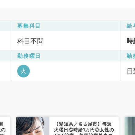
募集科目
給
科目不問
時
勤務曜日
勤
日
火
6
週
【愛知県／名古屋市】毎週
性の
火曜日◎時給1万円◎女性の