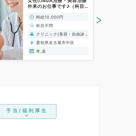
女性のAGA治療・美容治療
外来のお仕事です♪（科目
不問／非常勤）
>
時給10,000円
科目不問
クリニック(美容・自由診
療）
愛知県名古屋市中区
木,金
手当/福利厚生