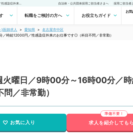
【愛知県／名古屋市】毎週火曜日／9時00分～16時00分／時給12000円／性感染症外来のお仕事です◎（科目不問／非常勤）非常勤(アルバイト)の求人｜医師の求人・転職・アルバイトは【マイナビDOCTOR】
自治体・公共団体採用ご担当者さまへ
採用ご担当者
お気
す
転職をご検討の方へ
お役立ちガイド
ト)医師求人
愛知県
名古屋市中区
0分／時給12000円／性感染症外来のお仕事です◎（科目不問／非常勤）
火曜日／9時00分～16時00分／時
不問／非常勤）
お気に入り
求人を紹介しても