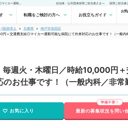
【兵庫県／神戸市長田区】毎週火・木曜日／時給10,000円＋交通費支給◎マイカー通勤可能な病院にて外来対応のお仕事です！（一般内科／非常勤）非常勤(アルバイト)の求人｜医師の求人・転職・アルバイトは【マイナビDOCTOR】
自治体・公共団体採用ご担当者さまへ
採用ご担当者
お気
す
転職をご検討の方へ
お役立ちガイド
ト)医師求人
兵庫県
神戸市長田区
000円＋交通費支給◎マイカー通勤可能な病院にて外来対応のお仕事です！（一般内
毎週火・木曜日／時給10,000円
応のお仕事です！（一般内科／非常
お気に入り
最新の募集状況を問い