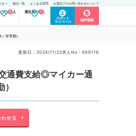
さまへ
拠点一覧
よくある質問
お電話でのお問い合わせについて
に入り求人
0
最近見た求人
1
スポット
無料登録
マイページ
科／非常勤）
更新日 : 2024/11/22
求人No : 669116
＋交通費支給◎マイカー通
勤）
合わせる