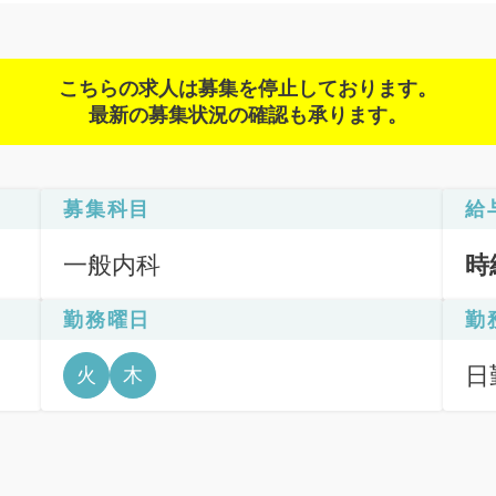
こちらの求人は募集を停止しております。
最新の募集状況の確認も承ります。
募集科目
給
一般内科
時
勤務曜日
勤
日
火
木
6