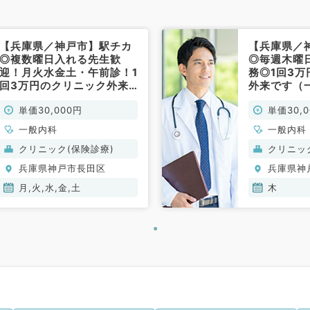
【兵庫県／神戸市】駅チカ
【兵庫県／
◎複数曜日入れる先生歓
◎毎週木曜
迎！月火水金土・午前診！1
務◎1回3
回3万円のクリニック外来
外来です（
です（一般内科／非常勤）
勤）
単価30,000円
単価30,
一般内科
一般内科
クリニック(保険診療)
クリニッ
兵庫県神戸市長田区
兵庫県神
月,火,水,金,土
木