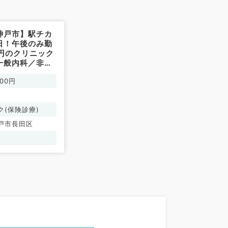
神戸市】駅チカ
日！午後のみ勤
万円のクリニック
一般内科／非常
000円
ク(保険診療)
戸市長田区