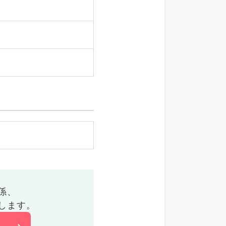
係、
します。