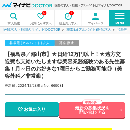
医師の求人・転職・アルバイトはマイナビDOCTOR
0
1
MENU
お気に入り求人
最近見た求人
マイページ
求人検索
医師求人・転職のマイナビDOCTOR
非常勤(アルバイト)医師求人
福島県
非常勤(アルバイト)求人
募集停止
【福島県／郡山市】★日給12万円以上！★遠方交
通費も支給いたします◎美容業務経験のある先生募
集！月～日のお好きな1曜日からご勤務可能◎（美
容外科／非常勤）
更新日 : 2024/12/23
求人No : 669081
最新の募集状況を
お気に入り
問い合わせる