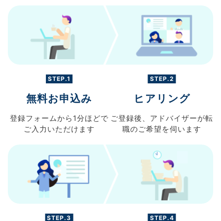
STEP.1
STEP.2
無料お申込み
ヒアリング
登録フォームから
1分ほどで
ご登録後、
アドバイザーが転
ご入力
いただけます
職の
ご希望を伺います
STEP.3
STEP.4