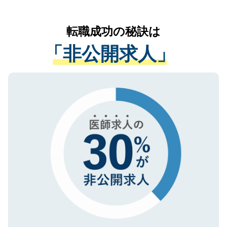
なく、医療機関側に開示したり、第三者に
リアパートナーが将来のご希望などをおう
提供することは一切ありません。また弊社
かがいして、現在の医療機関の状況や紹介
転職成功の秘訣は
は、個人情報の取り扱いについての厳密な
経験をまじえながら、適切なアドバイスを
管理基準を満たした事業者のみに付与され
「非公開求人」
させていただきます。すぐにご転職をされ
る、プライバシーマークを取得済みです。
ない方には、長期的なサポートが可能です
ご登録いただいた個人情報は、SSL（デー
ので、まずはご登録ください。
タ暗号化）によって保護されていますの
で、機密保持に関してもご安心ください。