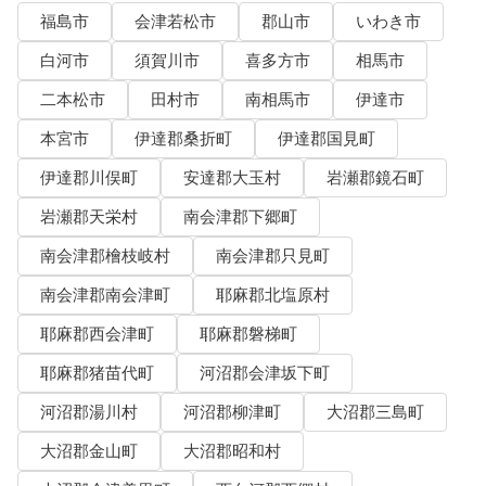
福島市
会津若松市
郡山市
いわき市
白河市
須賀川市
喜多方市
相馬市
二本松市
田村市
南相馬市
伊達市
本宮市
伊達郡桑折町
伊達郡国見町
伊達郡川俣町
安達郡大玉村
岩瀬郡鏡石町
岩瀬郡天栄村
南会津郡下郷町
南会津郡檜枝岐村
南会津郡只見町
南会津郡南会津町
耶麻郡北塩原村
耶麻郡西会津町
耶麻郡磐梯町
耶麻郡猪苗代町
河沼郡会津坂下町
河沼郡湯川村
河沼郡柳津町
大沼郡三島町
大沼郡金山町
大沼郡昭和村