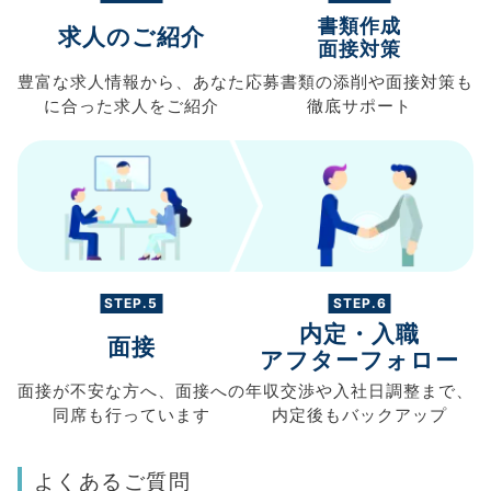
書類作成
求人のご紹介
面接対策
豊富な求人情報から、
あなた
応募書類の
添削や面接対策も
に合った求人を
ご紹介
徹底サポート
STEP.5
STEP.6
内定・入職
面接
アフターフォロー
面接が不安な方へ、
面接への
年収交渉や
入社日調整まで、
同席も
行っています
内定後もバックアップ
よくあるご質問