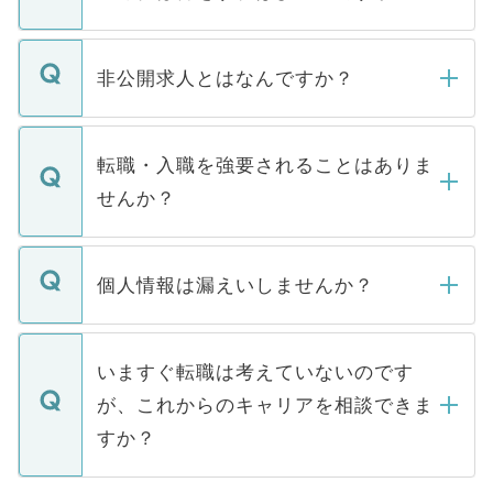
ご登録いただきましたら、弊社担当者がご
登録内容を確認し、その後メールもしくは
非公開求人とはなんですか？
お電話にて次のステップのご案内をいたし
ます。通常、5営業日以内にはご連絡をせて
マイナビDOCTORで取り扱っている求人の
いただきますので、しばらくお待ちくださ
うち約3割は、Webサイトからご覧いただ
転職・入職を強要されることはありま
い。
けない「非公開求人」です。非公開求人は
せんか？
下記の理由によって、一般には公開してい
ません。
転職・入職を強要することは一切ありませ
ん。また、仮に応募先から内定をいただい
個人情報は漏えいしませんか？
■応募殺到を避けるため 人気のある医療機
たとしても、ご本人が納得しない限り、内
関を公にしてしまうと、応募が殺到する場
定を承諾する必要はありません。内定先へ
個人情報が漏えいすることはありませんの
合があります。 選考を効率よく行うため
の辞退の連絡はキャリアパートナーが行い
で、ご安心ください。当サイトからの登録
いますぐ転職は考えていないのです
に、医療機関が求める条件に合った人材の
ますので、ご安心ください。
などで収集したご登録者様の個人情報は、
が、これからのキャリアを相談できま
みを人材紹介会社に依頼するケースが増え
ご本人のキャリアアップおよび転職活動の
ています。
すか？
支援を目的に使用いたします。お預かりし
ているすべての個人データはご本人の許可
お気軽にご相談ください。先生専任のキャ