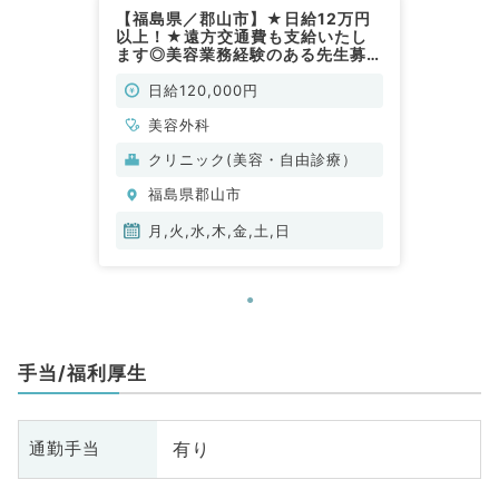
【福島県／郡山市】★日給12万円
以上！★遠方交通費も支給いたし
ます◎美容業務経験のある先生募
集！月～日のお好きな1曜日からご
勤務可能◎（美容外科／非常勤）
日給120,000円
美容外科
クリニック(美容・自由診療）
福島県郡山市
月,火,水,木,金,土,日
手当/福利厚生
有り
通勤手当