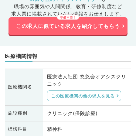
科、大腸・肛門外科、産業医、科
職場の雰囲気や人間関係、
教育・研修制度など
目不問
求人票に掲載されていない情報をお伝えします。
この求人に似ている求人を紹介してもらう
医療機関情報
医療法人社団 悠悠会オアシスクリ
ニック
医療機関名
この医療機関の他の求人を見る
クリニック(保険診療)
施設種別
精神科
標榜科目