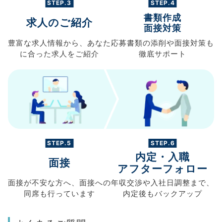
STEP.3
STEP.4
書類作成
求人のご紹介
面接対策
豊富な求人情報から、
あなた
応募書類の
添削や面接対策も
に合った求人を
ご紹介
徹底サポート
STEP.5
STEP.6
内定・入職
面接
アフターフォロー
面接が不安な方へ、
面接への
年収交渉や
入社日調整まで、
同席も
行っています
内定後もバックアップ