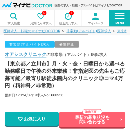
医師の求人・転職・アルバイトはマイナビDOCTOR
0
1
MENU
お気に入り求人
最近見た求人
マイページ
求人検索
医師求人・転職のマイナビDOCTOR
非常勤(アルバイト)医師求人
東京都
非常勤(アルバイト)求人
募集停止
オアシスクリニック
の非常勤（アルバイト）医師求人
【東京都／立川市】月・火・金・日曜日から選べる
勤務曜日で午後の外来業務！非指定医の先生もご応
募可能／最寄り駅徒歩圏内のクリニック◎コマ4万
円（精神科／非常勤）
更新日 : 2024/07/19
求人No : 668956
最新の募集状況を
お気に入り
問い合わせる