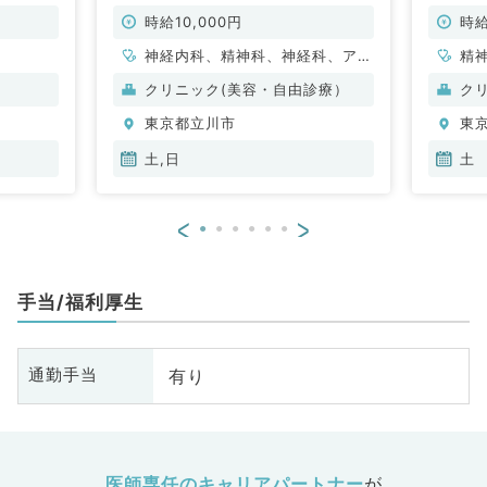
駅から徒歩すぐの好立地です(科目
円～（
不問／非常勤)
時給10,000円
時給
神経内科、精神科、神経科、アレ
精
ルギー科、リウマチ科、小児科、
クリニック(美容・自由診療）
ク
整形外科、形成外科、美容外科、
東京都立川市
東
脳神経外科、呼吸器外科、心臓血
管外科、小児外科、皮膚科、泌尿
土,日
土
器科、産婦人科、産科、婦人科、
眼科、耳鼻咽喉科、気管食道科、
<
>
放射線科、リハビリテーション
科、麻酔科、ペインクリニック、
人工透析科、緩和ケア科、一般内
手当/福利厚生
科、循環器内科、呼吸器内科、消
化器内科、内分泌・代謝内科、腎
臓内科、老年内科、血液内科、外
有り
通勤手当
科系全般、一般外科、消化器外
科、乳腺外科、総合診療科、美容
皮膚科、健診・人間ドック、救急
科・ＩＣＵ、病理科、基礎医学
系、膠原病科、スポーツ整形外
医師専任のキャリアパートナー
が