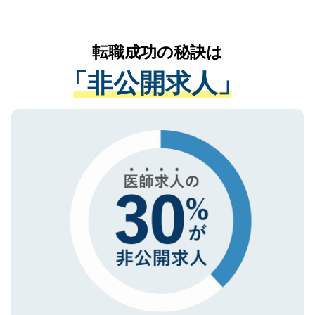
お気軽にご相談ください。先生専任のキャ
なく、医療機関側に開示したり、第三者に
リアパートナーが将来のご希望などをおう
提供することは一切ありません。また弊社
かがいして、現在の医療機関の状況や紹介
転職成功の秘訣は
は、個人情報の取り扱いについての厳密な
経験をまじえながら、適切なアドバイスを
管理基準を満たした事業者のみに付与され
「非公開求人」
させていただきます。すぐにご転職をされ
る、プライバシーマークを取得済みです。
ない方には、長期的なサポートが可能です
ご登録いただいた個人情報は、SSL（デー
ので、まずはご登録ください。
タ暗号化）によって保護されていますの
で、機密保持に関してもご安心ください。