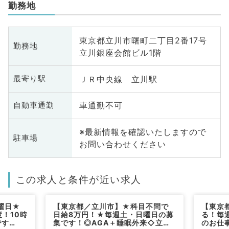
勤務地
東京都立川市曙町二丁目2番17号
勤務地
立川銀座会館ビル1階
ＪＲ中央線 立川駅
最寄り駅
車通勤不可
自動車通勤
※最新情報を確認いたしますので
駐車場
お問い合わせください
この求人と条件が近い求人
曜日★
【東京都／立川市】★科目不問で
【東京
度！10時
日給8万円！★毎週土・日曜日の募
る！毎
です
集です！◎AGA＋睡眠外来◇立川
のお仕事