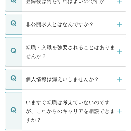
登録後は何をすればよいのですか
ご登録いただきましたら、弊社担当者がご
登録内容を確認し、その後メールもしくは
非公開求人とはなんですか？
お電話にて次のステップのご案内をいたし
ます。通常、5営業日以内にはご連絡をせて
マイナビDOCTORで取り扱っている求人の
いただきますので、しばらくお待ちくださ
うち約3割は、Webサイトからご覧いただ
転職・入職を強要されることはありま
い。
けない「非公開求人」です。非公開求人は
せんか？
下記の理由によって、一般には公開してい
ません。
転職・入職を強要することは一切ありませ
ん。また、仮に応募先から内定をいただい
個人情報は漏えいしませんか？
■応募殺到を避けるため 人気のある医療機
たとしても、ご本人が納得しない限り、内
関を公にしてしまうと、応募が殺到する場
定を承諾する必要はありません。内定先へ
個人情報が漏えいすることはありませんの
合があります。 選考を効率よく行うため
の辞退の連絡はキャリアパートナーが行い
で、ご安心ください。当サイトからの登録
いますぐ転職は考えていないのです
に、医療機関が求める条件に合った人材の
ますので、ご安心ください。
などで収集したご登録者様の個人情報は、
が、これからのキャリアを相談できま
みを人材紹介会社に依頼するケースが増え
ご本人のキャリアアップおよび転職活動の
ています。
すか？
支援を目的に使用いたします。お預かりし
ているすべての個人データはご本人の許可