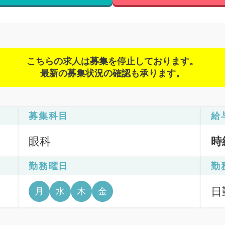
こちらの求人は募集を停止しております。
最新の募集状況の確認も承ります。
募集科目
給
眼科
時
勤務曜日
勤
日勤
月
水
木
金