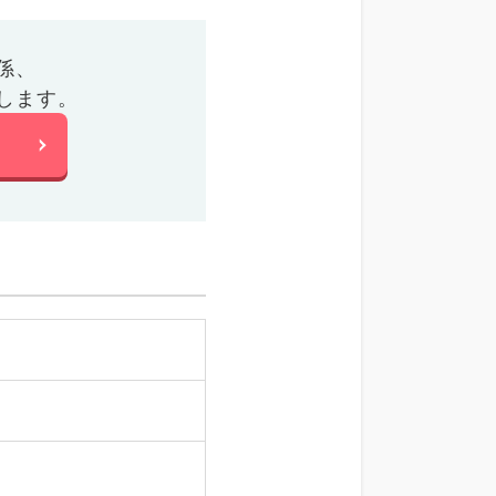
係、
します。