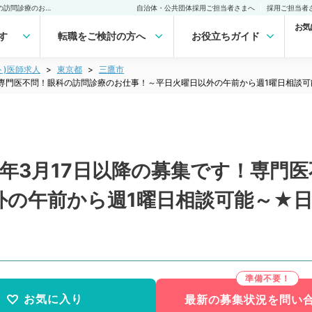
【東京都／三鷹市】2023年3月17日以降の募集です！専門医不問！眼科の訪問診療のお仕事！～平日火曜日以外の午前から週1曜日相談可能～★日給9万円★（眼科／非常勤）非常勤(アルバイト)の求人｜医師の求人・転職・アルバイトは【マイナビDOCTOR】
自治体・公共団体採用ご担当者さまへ
採用ご担当者
お気
す
転職をご検討の方へ
お役立ちガイド
ト)医師求人
東京都
三鷹市
す！専門医不問！眼科の訪問診療のお仕事！～平日火曜日以外の午前から週1曜日相談
3年3月17日以降の募集です！専門
外の午前から週1曜日相談可能～★日
お気に入り
最新の募集状況を問い