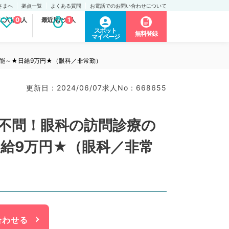
さまへ
拠点一覧
よくある質問
お電話でのお問い合わせについて
に入り求人
0
最近見た求人
1
スポット
無料登録
マイページ
可能～★日給9万円★（眼科／非常勤）
更新日 : 2024/06/07
求人No : 668655
医不問！眼科の訪問診療の
給9万円★（眼科／非常
合わせる