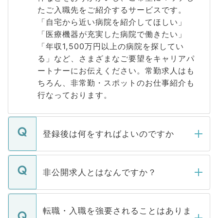
たご入職先をご紹介するサービスです。
「自宅から近い病院を紹介してほしい」
「医療機器が充実した病院で働きたい」
「年収1,500万円以上の病院を探してい
る」など、さまざまなご要望をキャリアパ
ートナーにお伝えください。常勤求人はも
ちろん、非常勤・スポットのお仕事紹介も
行なっております。
登録後は何をすればよいのですか
ご登録いただきましたら、弊社担当者がご
登録内容を確認し、その後メールもしくは
非公開求人とはなんですか？
お電話にて次のステップのご案内をいたし
ます。通常、5営業日以内にはご連絡をせて
マイナビDOCTORで取り扱っている求人の
いただきますので、しばらくお待ちくださ
うち約3割は、Webサイトからご覧いただ
転職・入職を強要されることはありま