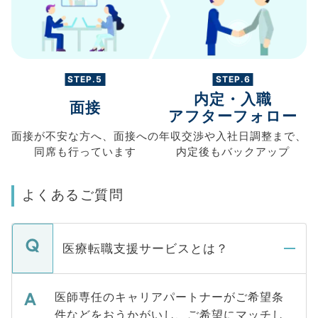
STEP.5
STEP.6
内定・入職
面接
アフターフォロー
面接が不安な方へ、
面接への
年収交渉や
入社日調整まで、
同席も
行っています
内定後もバックアップ
よくあるご質問
医療転職支援サービスとは？
医師専任のキャリアパートナーがご希望条
件などをおうかがいし、ご希望にマッチし