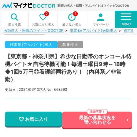
医師の求人・転職・アルバイトはマイナビDOCTOR
0
1
MENU
お気に入り求人
最近見た求人
マイページ
求人検索
医師求人・転職のマイナビDOCTOR
非常勤(アルバイト)医師求人
東京都
非常勤(アルバイト)求人
募集停止
【東京都・神奈川県】希少な日勤帯のオンコール待
機バイト★自宅待機可能！毎週土曜日9時～18時
◆1回5万円◎看護師同行あり！（内科系／非常
勤）
更新日 : 2024/06/10
求人No : 668593
最新の募集状況を
お気に入り
問い合わせる