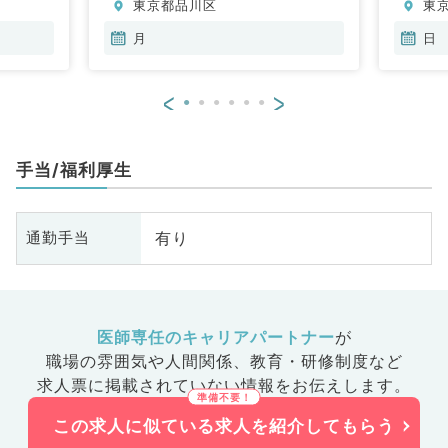
東京都品川区
東
月
日
<
>
手当/福利厚生
有り
通勤手当
医師専任のキャリアパートナー
が
職場の雰囲気や人間関係、
教育・研修制度など
求人票に掲載されていない情報をお伝えします。
この求人に似ている求人を紹介してもらう