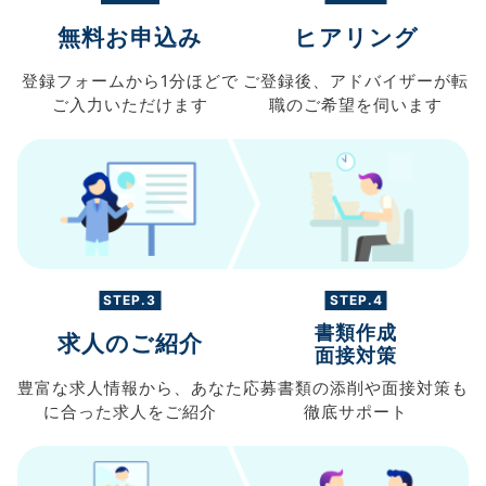
無料お申込み
ヒアリング
登録フォームから
1分ほどで
ご登録後、
アドバイザーが転
ご入力
いただけます
職の
ご希望を伺います
STEP.3
STEP.4
書類作成
求人のご紹介
面接対策
豊富な求人情報から、
あなた
応募書類の
添削や面接対策も
に合った求人を
ご紹介
徹底サポート