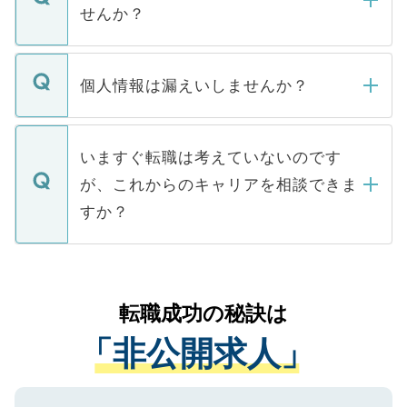
い。
けない「非公開求人」です。非公開求人は
せんか？
下記の理由によって、一般には公開してい
ません。
転職・入職を強要することは一切ありませ
ん。また、仮に応募先から内定をいただい
個人情報は漏えいしませんか？
■応募殺到を避けるため 人気のある医療機
たとしても、ご本人が納得しない限り、内
関を公にしてしまうと、応募が殺到する場
定を承諾する必要はありません。内定先へ
個人情報が漏えいすることはありませんの
合があります。 選考を効率よく行うため
の辞退の連絡はキャリアパートナーが行い
で、ご安心ください。当サイトからの登録
いますぐ転職は考えていないのです
に、医療機関が求める条件に合った人材の
ますので、ご安心ください。
などで収集したご登録者様の個人情報は、
が、これからのキャリアを相談できま
みを人材紹介会社に依頼するケースが増え
ご本人のキャリアアップおよび転職活動の
ています。
すか？
支援を目的に使用いたします。お預かりし
ているすべての個人データはご本人の許可
お気軽にご相談ください。先生専任のキャ
なく、医療機関側に開示したり、第三者に
リアパートナーが将来のご希望などをおう
提供することは一切ありません。また弊社
かがいして、現在の医療機関の状況や紹介
転職成功の秘訣は
は、個人情報の取り扱いについての厳密な
経験をまじえながら、適切なアドバイスを
管理基準を満たした事業者のみに付与され
「非公開求人」
させていただきます。すぐにご転職をされ
る、プライバシーマークを取得済みです。
ない方には、長期的なサポートが可能です
ご登録いただいた個人情報は、SSL（デー
ので、まずはご登録ください。
タ暗号化）によって保護されていますの