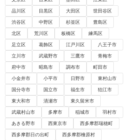
品川区
目黒区
大田区
世田谷区
渋谷区
中野区
杉並区
豊島区
北区
荒川区
板橋区
練馬区
足立区
葛飾区
江戸川区
八王子市
立川市
武蔵野市
三鷹市
青梅市
府中市
昭島市
調布市
町田市
小金井市
小平市
日野市
東村山市
国分寺市
国立市
福生市
狛江市
東大和市
清瀬市
東久留米市
武蔵村山市
多摩市
稲城市
羽村市
あきる野市
西東京市
西多摩郡瑞穂町
西多摩郡日の出町
西多摩郡檜原村