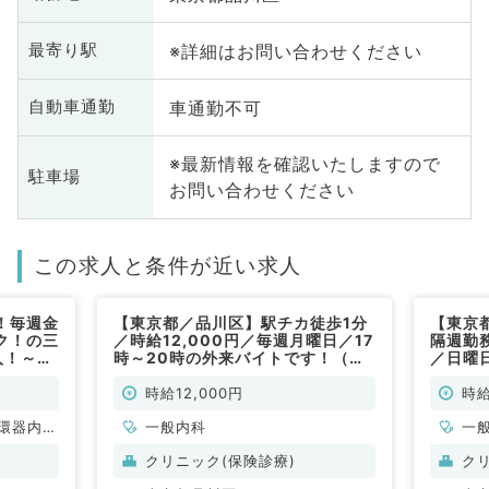
※詳細はお問い合わせください
最寄り駅
車通勤不可
自動車通勤
※最新情報を確認いたしますので
駐車場
お問い合わせください
この求人と条件が近い求人
！毎週金
【東京都／品川区】駅チカ徒歩1分
【東京
ク！の三
／時給12,000円／毎週月曜日／17
隔週勤務
人！～患
時～20時の外来バイトです！（一
／日曜
方オスス
般内科／非常勤）
す！（
時給12,000円
時給
環器内
一般内科
一
内科、内
クリニック(保険診療)
ク
科、血液