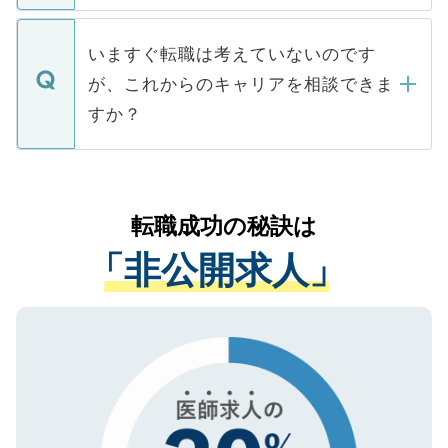
関を公にしてしまうと、応募が殺到する場
定を承諾する必要はありません。内定先へ
個人情報が漏えいすることはありませんの
合があります。 選考を効率よく行うため
の辞退の連絡はキャリアパートナーが行い
で、ご安心ください。当サイトからの登録
いますぐ転職は考えていないのです
に、医療機関が求める条件に合った人材の
ますので、ご安心ください。
などで収集したご登録者様の個人情報は、
が、これからのキャリアを相談できま
みを人材紹介会社に依頼するケースが増え
ご本人のキャリアアップおよび転職活動の
ています。
すか？
支援を目的に使用いたします。お預かりし
ているすべての個人データはご本人の許可
お気軽にご相談ください。先生専任のキャ
なく、医療機関側に開示したり、第三者に
リアパートナーが将来のご希望などをおう
提供することは一切ありません。また弊社
かがいして、現在の医療機関の状況や紹介
転職成功の秘訣は
は、個人情報の取り扱いについての厳密な
経験をまじえながら、適切なアドバイスを
管理基準を満たした事業者のみに付与され
「非公開求人」
させていただきます。すぐにご転職をされ
る、プライバシーマークを取得済みです。
ない方には、長期的なサポートが可能です
ご登録いただいた個人情報は、SSL（デー
ので、まずはご登録ください。
タ暗号化）によって保護されていますの
で、機密保持に関してもご安心ください。