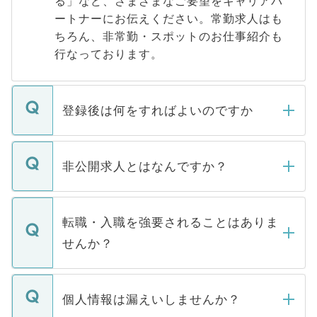
る」など、さまざまなご要望をキャリアパ
ートナーにお伝えください。常勤求人はも
ちろん、非常勤・スポットのお仕事紹介も
行なっております。
登録後は何をすればよいのですか
ご登録いただきましたら、弊社担当者がご
登録内容を確認し、その後メールもしくは
非公開求人とはなんですか？
お電話にて次のステップのご案内をいたし
ます。通常、5営業日以内にはご連絡をせて
マイナビDOCTORで取り扱っている求人の
いただきますので、しばらくお待ちくださ
うち約3割は、Webサイトからご覧いただ
転職・入職を強要されることはありま
い。
けない「非公開求人」です。非公開求人は
せんか？
下記の理由によって、一般には公開してい
ません。
転職・入職を強要することは一切ありませ
ん。また、仮に応募先から内定をいただい
個人情報は漏えいしませんか？
■応募殺到を避けるため 人気のある医療機
たとしても、ご本人が納得しない限り、内