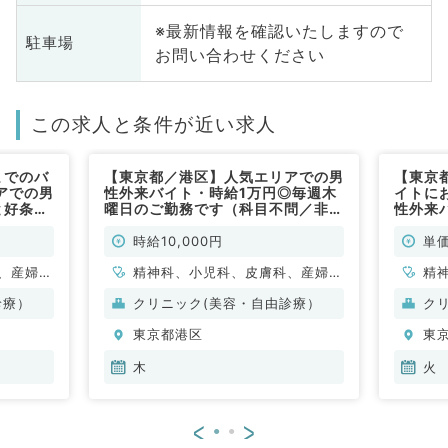
※最新情報を確認いたしますので
駐車場
お問い合わせください
この求人と条件が近い求人
までのバ
【東京都／港区】人気エリアでの男
【東京
アでの男
性外来バイト・時給1万円◎毎週木
イトに
と好条件
曜日のご勤務です（科目不問／非常
性外来
です（科
勤）
◎毎週
目不問
時給10,000円
単価
、産婦人
精神科、小児科、皮膚科、産婦人
精
咽喉科、
科、婦人科、眼科、耳鼻咽喉科、
科
診療）
クリニック(美容・自由診療）
ク
系全般、
麻酔科、一般内科、外科系全般、
麻
東京都港区
東
健診・人
一般外科、美容皮膚科、健診・人
一
不問
間ドック、産業医、科目不問
間
木
火
<
>