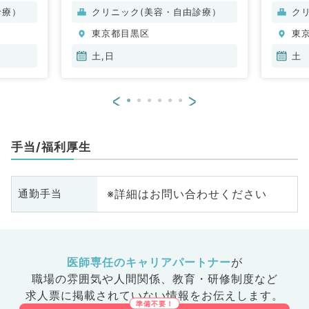
診療）
クリニック(美容・自由診療）
ク
東京都目黒区
東
土,日
土
<
>
手当/福利厚生
※詳細はお問い合わせください
通勤手当
医師専任のキャリアパートナー
が
職場の雰囲気や人間関係、
教育・研修制度など
求人票に掲載されていない情報をお伝えします。