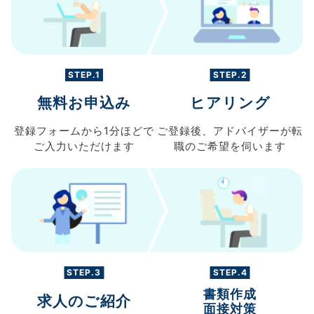
STEP.1
STEP.2
無料お申込み
ヒアリング
登録フォームから
1分ほどで
ご登録後、
アドバイザーが転
ご入力
いただけます
職の
ご希望を伺います
STEP.3
STEP.4
書類作成
求人のご紹介
面接対策