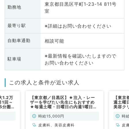
東京都目黒区平町1-23-14 811号
勤務地
室
※詳細はお問い合わせください
最寄り駅
相談可能
自動車通勤
※最新情報を確認いたしますので
駐車場
お問い合わせください
この求人と条件が近い求人
1.2万
【東京都／目黒区】★注入・レー
【東京
月1回～
ザーを学びたい先生にもおすすめ
週土曜
5分圏
★毎週土曜・日曜日の内週1曜日か
美容ク
膚科、美
ら相談可能・時給最大1.5万円◎人
です！
応の相談
気エリアでのご勤務です（皮膚科・
勤）
時給15,000円
時給
・皮膚科
美容皮膚科／非常勤）
皮膚科、美容皮膚科
皮