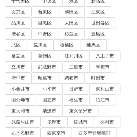
千代田区
中央区
港区
新宿区
文京区
台東区
墨田区
江東区
品川区
目黒区
大田区
世田谷区
渋谷区
中野区
杉並区
豊島区
北区
荒川区
板橋区
練馬区
足立区
葛飾区
江戸川区
八王子市
立川市
武蔵野市
三鷹市
青梅市
府中市
昭島市
調布市
町田市
小金井市
小平市
日野市
東村山市
国分寺市
国立市
福生市
狛江市
東大和市
清瀬市
東久留米市
武蔵村山市
多摩市
稲城市
羽村市
あきる野市
西東京市
西多摩郡瑞穂町