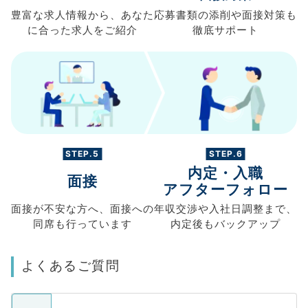
豊富な求人情報から、
あなた
応募書類の
添削や面接対策も
に合った求人を
ご紹介
徹底サポート
STEP.5
STEP.6
内定・入職
面接
アフターフォロー
面接が不安な方へ、
面接への
年収交渉や
入社日調整まで、
同席も
行っています
内定後もバックアップ
よくあるご質問