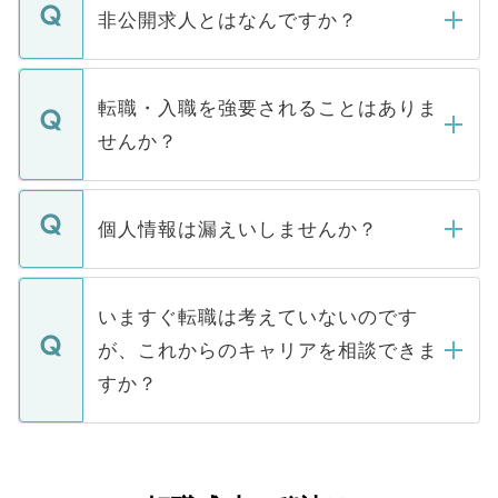
登録内容を確認し、その後メールもしくは
非公開求人とはなんですか？
お電話にて次のステップのご案内をいたし
ます。通常、5営業日以内にはご連絡をせて
マイナビDOCTORで取り扱っている求人の
いただきますので、しばらくお待ちくださ
うち約3割は、Webサイトからご覧いただ
転職・入職を強要されることはありま
い。
けない「非公開求人」です。非公開求人は
せんか？
下記の理由によって、一般には公開してい
ません。
転職・入職を強要することは一切ありませ
ん。また、仮に応募先から内定をいただい
個人情報は漏えいしませんか？
■応募殺到を避けるため 人気のある医療機
たとしても、ご本人が納得しない限り、内
関を公にしてしまうと、応募が殺到する場
定を承諾する必要はありません。内定先へ
個人情報が漏えいすることはありませんの
合があります。 選考を効率よく行うため
の辞退の連絡はキャリアパートナーが行い
で、ご安心ください。当サイトからの登録
いますぐ転職は考えていないのです
に、医療機関が求める条件に合った人材の
ますので、ご安心ください。
などで収集したご登録者様の個人情報は、
が、これからのキャリアを相談できま
みを人材紹介会社に依頼するケースが増え
ご本人のキャリアアップおよび転職活動の
ています。
すか？
支援を目的に使用いたします。お預かりし
ているすべての個人データはご本人の許可
お気軽にご相談ください。先生専任のキャ
なく、医療機関側に開示したり、第三者に
リアパートナーが将来のご希望などをおう
提供することは一切ありません。また弊社
かがいして、現在の医療機関の状況や紹介