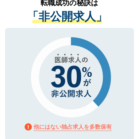
転職成功の秘訣は
は、個人情報の取り扱いについての厳密な
経験をまじえながら、適切なアドバイスを
管理基準を満たした事業者のみに付与され
「非公開求人」
させていただきます。すぐにご転職をされ
る、プライバシーマークを取得済みです。
ない方には、長期的なサポートが可能です
ご登録いただいた個人情報は、SSL（デー
ので、まずはご登録ください。
タ暗号化）によって保護されていますの
で、機密保持に関してもご安心ください。
他にはない独占求人を多数保有