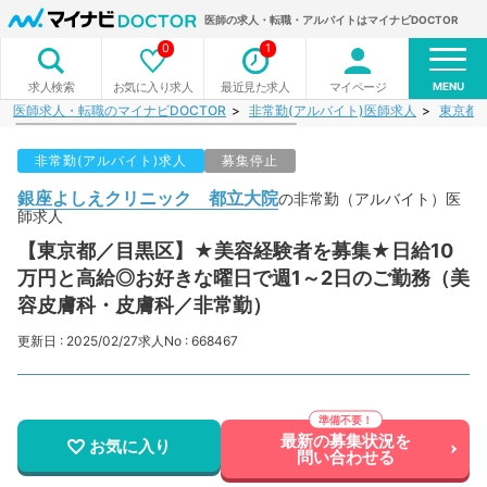
医師の求人・転職・アルバイトはマイナビDOCTOR
0
1
MENU
お気に入り求人
最近見た求人
マイページ
求人検索
医師求人・転職のマイナビDOCTOR
非常勤(アルバイト)医師求人
東京都
非常勤(アルバイト)求人
募集停止
銀座よしえクリニック 都立大院
の非常勤（アルバイト）医
師求人
【東京都／目黒区】★美容経験者を募集★日給10
万円と高給◎お好きな曜日で週1～2日のご勤務（美
容皮膚科・皮膚科／非常勤）
更新日 : 2025/02/27
求人No : 668467
最新の募集状況を
お気に入り
問い合わせる