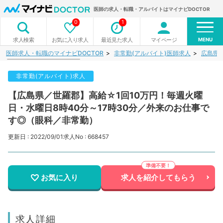
医師の求人・転職・アルバイトはマイナビDOCTOR
0
1
MENU
お気に入り求人
最近見た求人
マイページ
求人検索
医師求人・転職のマイナビDOCTOR
非常勤(アルバイト)医師求人
広島県
非常勤(アルバイト)求人
【広島県／世羅郡】高給☆1回10万円！毎週火曜
日・水曜日8時40分～17時30分／外来のお仕事で
す◎（眼科／非常勤）
更新日 : 2022/09/01
求人No : 668457
お気に入り
求人を紹介してもらう
求人詳細