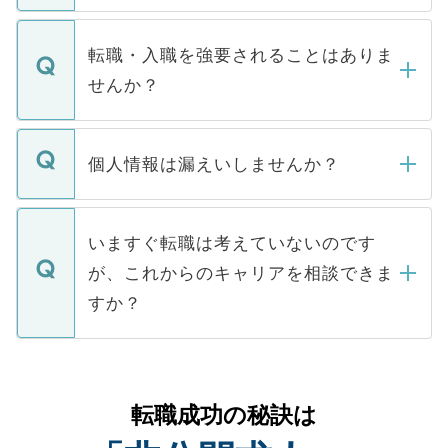
ます。通常、5営業日以内にはご連絡をせて
マイナビDOCTORで取り扱っている求人の
いただきますので、しばらくお待ちくださ
うち約3割は、Webサイトからご覧いただ
転職・入職を強要されることはありま
い。
けない「非公開求人」です。非公開求人は
せんか？
下記の理由によって、一般には公開してい
ません。
転職・入職を強要することは一切ありませ
ん。また、仮に応募先から内定をいただい
個人情報は漏えいしませんか？
■応募殺到を避けるため 人気のある医療機
たとしても、ご本人が納得しない限り、内
関を公にしてしまうと、応募が殺到する場
定を承諾する必要はありません。内定先へ
個人情報が漏えいすることはありませんの
合があります。 選考を効率よく行うため
の辞退の連絡はキャリアパートナーが行い
で、ご安心ください。当サイトからの登録
いますぐ転職は考えていないのです
に、医療機関が求める条件に合った人材の
ますので、ご安心ください。
などで収集したご登録者様の個人情報は、
が、これからのキャリアを相談できま
みを人材紹介会社に依頼するケースが増え
ご本人のキャリアアップおよび転職活動の
ています。
すか？
支援を目的に使用いたします。お預かりし
ているすべての個人データはご本人の許可
お気軽にご相談ください。先生専任のキャ
なく、医療機関側に開示したり、第三者に
リアパートナーが将来のご希望などをおう
提供することは一切ありません。また弊社
かがいして、現在の医療機関の状況や紹介
転職成功の秘訣は
は、個人情報の取り扱いについての厳密な
経験をまじえながら、適切なアドバイスを
管理基準を満たした事業者のみに付与され