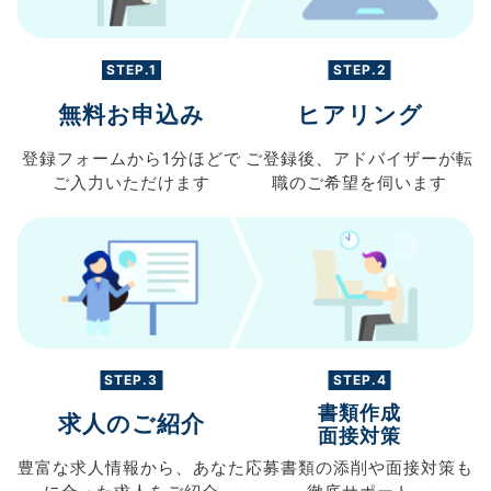
STEP.1
STEP.2
無料お申込み
ヒアリング
登録フォームから
1分ほどで
ご登録後、
アドバイザーが転
ご入力
いただけます
職の
ご希望を伺います
STEP.3
STEP.4
書類作成
求人のご紹介
面接対策
豊富な求人情報から、
あなた
応募書類の
添削や面接対策も