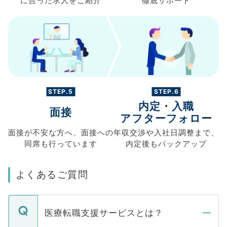
に合った求人を
ご紹介
徹底サポート
STEP.5
STEP.6
内定・入職
面接
アフターフォロー
面接が不安な方へ、
面接への
年収交渉や
入社日調整まで、
同席も
行っています
内定後もバックアップ
よくあるご質問
医療転職支援サービスとは？