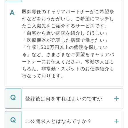
医師専任のキャリアパートナーがご希望条
件などをおうかがいし、ご希望にマッチし
たご入職先をご紹介するサービスです。
「自宅から近い病院を紹介してほしい」
「医療機器が充実した病院で働きたい」
「年収1,500万円以上の病院を探してい
る」など、さまざまなご要望をキャリアパ
ートナーにお伝えください。常勤求人はも
ちろん、非常勤・スポットのお仕事紹介も
行なっております。
登録後は何をすればよいのですか
ご登録いただきましたら、弊社担当者がご
登録内容を確認し、その後メールもしくは
非公開求人とはなんですか？
お電話にて次のステップのご案内をいたし