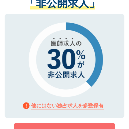
「非公開求人」
させていただきます。すぐにご転職をされ
る、プライバシーマークを取得済みです。
ない方には、長期的なサポートが可能です
ご登録いただいた個人情報は、SSL（デー
ので、まずはご登録ください。
タ暗号化）によって保護されていますの
で、機密保持に関してもご安心ください。
他にはない独占求人を多数保有