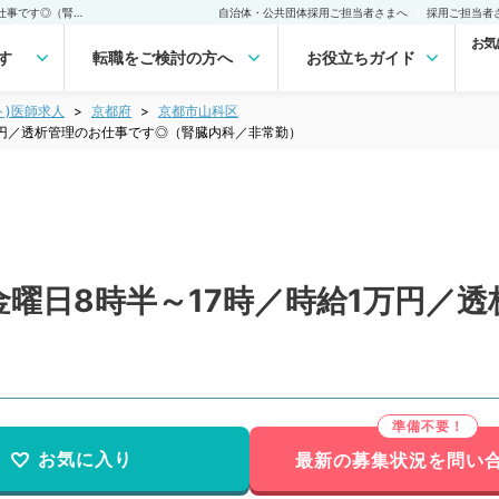
【京都府／京都市】毎週金曜日8時半～17時／時給1万円／透析管理のお仕事です◎（腎臓内科／非常勤）非常勤(アルバイト)の求人｜医師の求人・転職・アルバイトは【マイナビDOCTOR】
自治体・公共団体採用ご担当者さまへ
採用ご担当者
お気
す
転職をご検討の方へ
お役立ちガイド
ト)医師求人
京都府
京都市山科区
万円／透析管理のお仕事です◎（腎臓内科／非常勤）
曜日8時半～17時／時給1万円／
お気に入り
最新の募集状況を問い