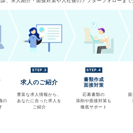
ご相談、求人紹介・面接対策や入社後のアフターフォローま
STEP.3
STEP.4
書類作成
グ
求人のご紹介
面接対策
豊富な求人情報から、
応募書類の
面
職の
あなたに合った求人を
添削や面接対策も
す
ご紹介
徹底サポート