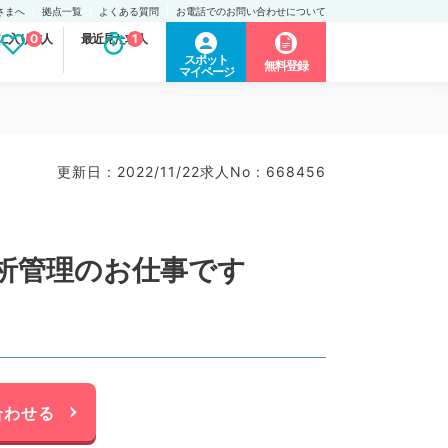
さまへ
拠点一覧
よくある質問
お電話でのお問い合わせについて
に入り求人
0
最近見た求人
1
スポット
無料登録
マイページ
更新日 : 2022/11/22
求人No : 668456
透析管理のお仕事です
合わせる