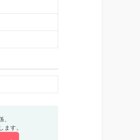
係、
します。