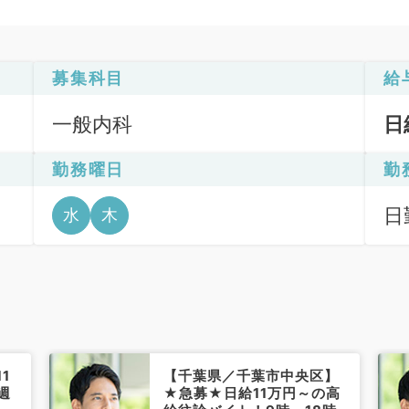
募集科目
給
一般内科
日
勤務曜日
勤
日
水
木
6
1
【千葉県／千葉市中央区】
週
★急募★日給11万円～の高