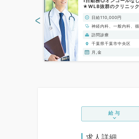
週水曜日の18
1日勤務◎オンコールな
7時30分の当直
★WLB抜群のクリニッ
利用可能な最寄
訪問診療のお仕事です◎
<
00円
日給110,000円
歩圏内の病院
ループ内で連携が取れて
非常勤）
きやすい環境です（内科
神経内科、一般内科、
／非常勤）
器内科、呼吸器内科、
般）
訪問診療
器内科、内分泌・代謝
葉市中央区
千葉県千葉市中央区
科、腎臓内科、老年内
月,金
給与
求人詳細