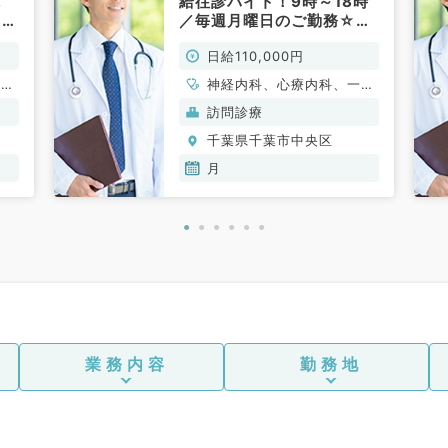
し
給往診バイト！9時～18時
クで
／毎週月曜日のご勤務☆東
グ
京駅から乗換なしでご通勤
日給110,000円
働
可能です（内科系／非常
系
勤）
循環
神経内科、心療内科、一般
消化
内科、循環器内科、呼吸器
訪問診療
内
内科、消化器内科、内分
千葉県千葉市中央区
科
泌・代謝内科、腎臓内科、
老年内科、膠原病科
月
業務内容
勤務地