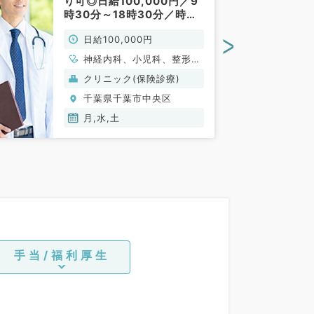
り可◎日給100,000円／9
時30分～18時30分／時間
調整可◎外来のお仕事★最
>
日給100,000円
寄り駅より直結アクセス抜
群♪（内科系,外科系,皮膚
神経内科、小児科、整形外
科,小児科,総合診療科／非
科、形成外科、脳神経外
クリニック(保険診療)
常勤）
科、呼吸器外科、心臓血管
千葉県千葉市中央区
外科、皮膚科、泌尿器科、
一般内科、循環器内科、呼
月,水,土
吸器内科、消化器内科、内
分泌・代謝内科、腎臓内
科、血液内科、外科系全
般、一般外科、消化器外
科、乳腺外科、総合診療
科、膠原病科、大腸・肛門
外科
手当/福利厚生