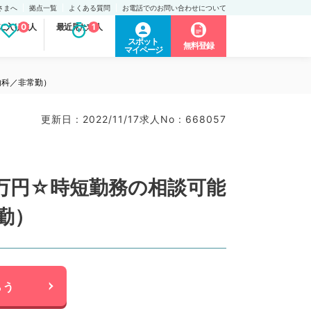
さまへ
拠点一覧
よくある質問
お電話でのお問い合わせについて
に入り求人
0
最近見た求人
1
スポット
無料登録
マイページ
内科／非常勤）
更新日 : 2022/11/17
求人No : 668057
5万円☆時短勤務の相談可能
勤）
らう