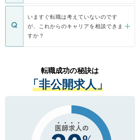
関を公にしてしまうと、応募が殺到する場
定を承諾する必要はありません。内定先へ
個人情報が漏えいすることはありませんの
合があります。 選考を効率よく行うため
の辞退の連絡はキャリアパートナーが行い
で、ご安心ください。当サイトからの登録
いますぐ転職は考えていないのです
に、医療機関が求める条件に合った人材の
ますので、ご安心ください。
などで収集したご登録者様の個人情報は、
が、これからのキャリアを相談できま
みを人材紹介会社に依頼するケースが増え
ご本人のキャリアアップおよび転職活動の
ています。
すか？
支援を目的に使用いたします。お預かりし
ているすべての個人データはご本人の許可
お気軽にご相談ください。先生専任のキャ
なく、医療機関側に開示したり、第三者に
リアパートナーが将来のご希望などをおう
提供することは一切ありません。また弊社
かがいして、現在の医療機関の状況や紹介
転職成功の秘訣は
は、個人情報の取り扱いについての厳密な
経験をまじえながら、適切なアドバイスを
管理基準を満たした事業者のみに付与され
「非公開求人」
させていただきます。すぐにご転職をされ
る、プライバシーマークを取得済みです。
ない方には、長期的なサポートが可能です
ご登録いただいた個人情報は、SSL（デー
ので、まずはご登録ください。
タ暗号化）によって保護されていますの
で、機密保持に関してもご安心ください。