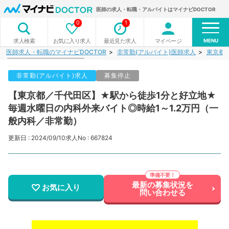
医師の求人・転職・アルバイトはマイナビDOCTOR
0
1
MENU
お気に入り求人
最近見た求人
マイページ
求人検索
医師求人・転職のマイナビDOCTOR
非常勤(アルバイト)医師求人
東京都
非常勤(アルバイト)求人
募集停止
【東京都／千代田区】★駅から徒歩1分と好立地★
毎週水曜日の内科外来バイト◎時給1～1.2万円（一
般内科／非常勤）
更新日 : 2024/09/10
求人No : 667824
最新の募集状況を
お気に入り
問い合わせる