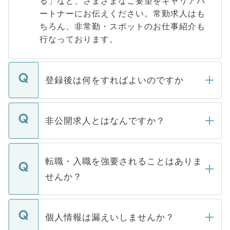
る」など、さまざまなご要望をキャリアパ
ートナーにお伝えください。常勤求人はも
ちろん、非常勤・スポットのお仕事紹介も
行なっております。
登録後は何をすればよいのですか
ご登録いただきましたら、弊社担当者がご
登録内容を確認し、その後メールもしくは
非公開求人とはなんですか？
お電話にて次のステップのご案内をいたし
ます。通常、5営業日以内にはご連絡をせて
マイナビDOCTORで取り扱っている求人の
いただきますので、しばらくお待ちくださ
うち約3割は、Webサイトからご覧いただ
転職・入職を強要されることはありま
い。
けない「非公開求人」です。非公開求人は
せんか？
下記の理由によって、一般には公開してい
ません。
転職・入職を強要することは一切ありませ
ん。また、仮に応募先から内定をいただい
個人情報は漏えいしませんか？
■応募殺到を避けるため 人気のある医療機
たとしても、ご本人が納得しない限り、内