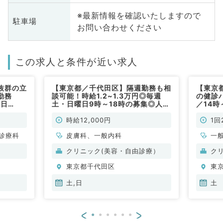
※最新情報を確認いたしますので
駐車場
お問い合わせください
この求人と条件が近い求人
抜群の立
【東京都／千代田区】隔週勤務も相
【東京
勤務
談可能！時給1.2~1.3万円◎毎週
の健診
曜日
土・日曜日9時～18時の募集◎人気
／14時
談（総
エリアで外来のご勤務です（一般内
円！◎
科・皮膚科／非常勤）
ニック
時給12,000円
1回
診療科
皮膚科、一般内科
一
クリニック(美容・自由診療）
ク
東京都千代田区
東
土,日
土
<
>