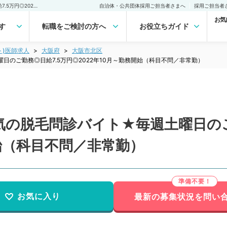
【大阪府／大阪市】★人気の脱毛問診バイト★毎週土曜日のご勤務◎日給7.5万円◎2022年10月～勤務開始（科目不問／非常勤）非常勤(アルバイト)の求人｜医師の求人・転職・アルバイトは【マイナビDOCTOR】
自治体・公共団体採用ご担当者さまへ
採用ご担当者
お気
す
転職をご検討の方へ
お役立ちガイド
ト)医師求人
大阪府
大阪市北区
のご勤務◎日給7.5万円◎2022年10月～勤務開始（科目不問／非常勤）
の脱毛問診バイト★毎週土曜日のご
開始（科目不問／非常勤）
お気に入り
最新の募集状況を問い