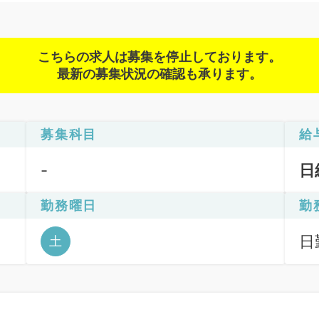
こちらの求人は募集を停止しております。
最新の募集状況の確認も承ります。
募集科目
給
-
日
勤務曜日
勤
日
土
6