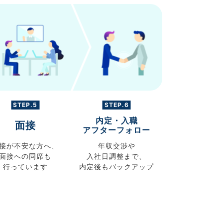
STEP.5
STEP.6
内定・入職
面接
アフターフォロー
接が不安な方へ、
年収交渉や
面接への同席も
入社日調整まで、
行っています
内定後もバックアップ