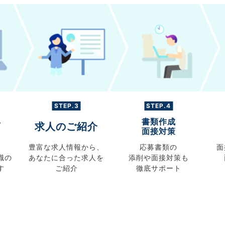
STEP.3
STEP.4
書類作成
グ
求人のご紹介
面接対策
豊富な求人情報から、
応募書類の
面
職の
あなたに合った求人を
添削や面接対策も
す
ご紹介
徹底サポート