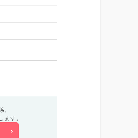
係、
します。