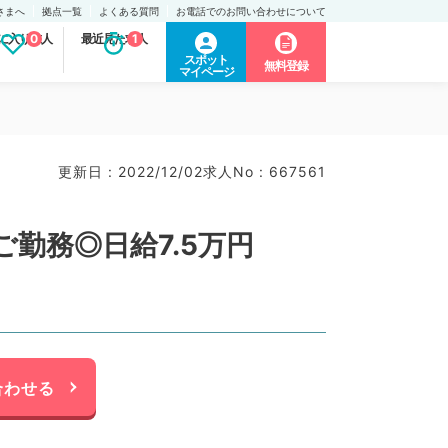
さまへ
拠点一覧
よくある質問
お電話でのお問い合わせについて
に入り求人
0
最近見た求人
1
スポット
無料登録
マイページ
更新日 : 2022/12/02
求人No : 667561
勤務◎日給7.5万円
合わせる