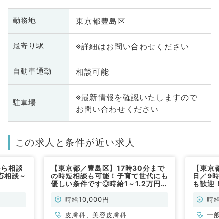
東京都豊島区
勤務地
※詳細はお問い合わせください
最寄り駅
相談可能
自動車通勤
※最新情報を確認いたしますので
駐車場
お問い合わせください
この求人と条件が近い求人
から相談
【東京都／豊島区】17時30分まで
【東京
応相談～
の時短相談も可能！子育て世代にも
日／9
優しい条件です◎時給1～1.2万円・
も歓迎
毎週土曜のうち1曜日～勤務可能
来・美
（皮膚科・美容皮膚科／非常勤）
円（一
時給10,000円
時給
皮膚科、美容皮膚科
一