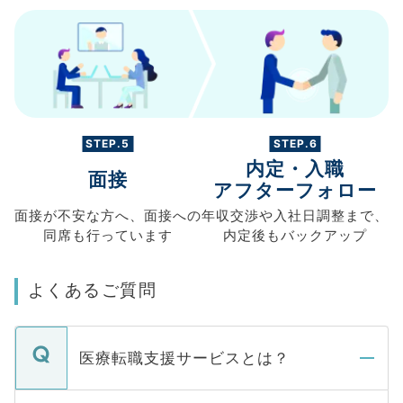
STEP.5
STEP.6
内定・入職
面接
アフターフォロー
面接が不安な方へ、
面接への
年収交渉や
入社日調整まで、
同席も
行っています
内定後もバックアップ
よくあるご質問
医療転職支援サービスとは？