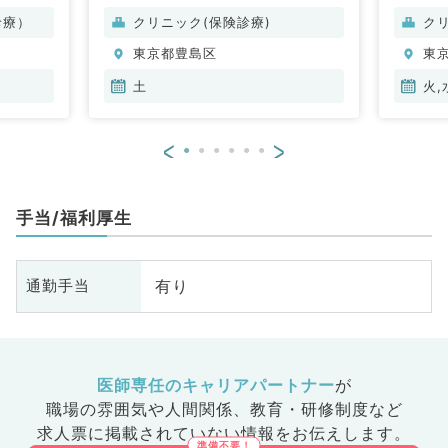
診療）
クリニック(保険診療)
ク
東京都豊島区
東
土
火,
<
>
手当/福利厚生
有り
通勤手当
医師専任のキャリアパートナー
が
職場の雰囲気や人間関係、
教育・研修制度など
求人票に掲載されていない情報をお伝えします。