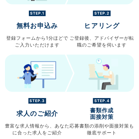
STEP.1
STEP.2
無料お申込み
ヒアリング
登録フォームから
1分ほどで
ご登録後、
アドバイザーが転
ご入力
いただけます
職の
ご希望を伺います
STEP.3
STEP.4
書類作成
求人のご紹介
面接対策
豊富な求人情報から、
あなた
応募書類の
添削や面接対策も
に合った求人を
ご紹介
徹底サポート