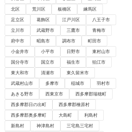
北区
荒川区
板橋区
練馬区
足立区
葛飾区
江戸川区
八王子市
立川市
武蔵野市
三鷹市
青梅市
府中市
昭島市
調布市
町田市
小金井市
小平市
日野市
東村山市
国分寺市
国立市
福生市
狛江市
東大和市
清瀬市
東久留米市
武蔵村山市
多摩市
稲城市
羽村市
あきる野市
西東京市
西多摩郡瑞穂町
西多摩郡日の出町
西多摩郡檜原村
西多摩郡奥多摩町
大島町
利島村
新島村
神津島村
三宅島三宅村