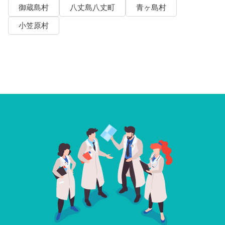
御蔵島村
八丈島八丈町
青ヶ島村
小笠原村