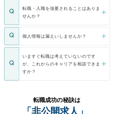
マイナビDOCTORで取り扱っている求人の
いただきますので、しばらくお待ちくださ
うち約3割は、Webサイトからご覧いただ
転職・入職を強要されることはありま
い。
けない「非公開求人」です。非公開求人は
せんか？
下記の理由によって、一般には公開してい
ません。
転職・入職を強要することは一切ありませ
ん。また、仮に応募先から内定をいただい
個人情報は漏えいしませんか？
■応募殺到を避けるため 人気のある医療機
たとしても、ご本人が納得しない限り、内
関を公にしてしまうと、応募が殺到する場
定を承諾する必要はありません。内定先へ
個人情報が漏えいすることはありませんの
合があります。 選考を効率よく行うため
の辞退の連絡はキャリアパートナーが行い
で、ご安心ください。当サイトからの登録
いますぐ転職は考えていないのです
に、医療機関が求める条件に合った人材の
ますので、ご安心ください。
などで収集したご登録者様の個人情報は、
が、これからのキャリアを相談できま
みを人材紹介会社に依頼するケースが増え
ご本人のキャリアアップおよび転職活動の
ています。
すか？
支援を目的に使用いたします。お預かりし
ているすべての個人データはご本人の許可
お気軽にご相談ください。先生専任のキャ
なく、医療機関側に開示したり、第三者に
リアパートナーが将来のご希望などをおう
提供することは一切ありません。また弊社
かがいして、現在の医療機関の状況や紹介
転職成功の秘訣は
は、個人情報の取り扱いについての厳密な
経験をまじえながら、適切なアドバイスを
管理基準を満たした事業者のみに付与され
「非公開求人」
させていただきます。すぐにご転職をされ
る、プライバシーマークを取得済みです。