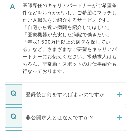
医師専任のキャリアパートナーがご希望条
件などをおうかがいし、ご希望にマッチし
たご入職先をご紹介するサービスです。
「自宅から近い病院を紹介してほしい」
「医療機器が充実した病院で働きたい」
「年収1,500万円以上の病院を探してい
る」など、さまざまなご要望をキャリアパ
ートナーにお伝えください。常勤求人はも
ちろん、非常勤・スポットのお仕事紹介も
行なっております。
登録後は何をすればよいのですか
ご登録いただきましたら、弊社担当者がご
登録内容を確認し、その後メールもしくは
非公開求人とはなんですか？
お電話にて次のステップのご案内をいたし
ます。通常、5営業日以内にはご連絡をせて