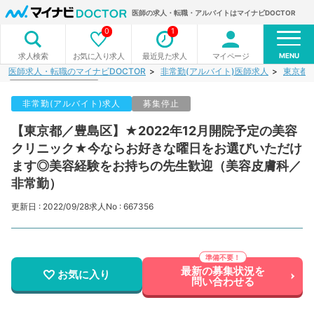
医師の求人・転職・アルバイトはマイナビDOCTOR
0
1
MENU
お気に入り求人
最近見た求人
マイページ
求人検索
医師求人・転職のマイナビDOCTOR
非常勤(アルバイト)医師求人
東京都
非常勤(アルバイト)求人
募集停止
【東京都／豊島区】★2022年12月開院予定の美容
クリニック★今ならお好きな曜日をお選びいただけ
ます◎美容経験をお持ちの先生歓迎（美容皮膚科／
非常勤）
更新日 : 2022/09/28
求人No : 667356
最新の募集状況を
お気に入り
問い合わせる