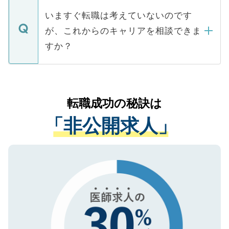
個人情報が漏えいすることはありませんの
合があります。 選考を効率よく行うため
の辞退の連絡はキャリアパートナーが行い
で、ご安心ください。当サイトからの登録
いますぐ転職は考えていないのです
に、医療機関が求める条件に合った人材の
ますので、ご安心ください。
などで収集したご登録者様の個人情報は、
が、これからのキャリアを相談できま
みを人材紹介会社に依頼するケースが増え
ご本人のキャリアアップおよび転職活動の
ています。
すか？
支援を目的に使用いたします。お預かりし
ているすべての個人データはご本人の許可
お気軽にご相談ください。先生専任のキャ
なく、医療機関側に開示したり、第三者に
リアパートナーが将来のご希望などをおう
提供することは一切ありません。また弊社
かがいして、現在の医療機関の状況や紹介
転職成功の秘訣は
は、個人情報の取り扱いについての厳密な
経験をまじえながら、適切なアドバイスを
管理基準を満たした事業者のみに付与され
「非公開求人」
させていただきます。すぐにご転職をされ
る、プライバシーマークを取得済みです。
ない方には、長期的なサポートが可能です
ご登録いただいた個人情報は、SSL（デー
ので、まずはご登録ください。
タ暗号化）によって保護されていますの
で、機密保持に関してもご安心ください。