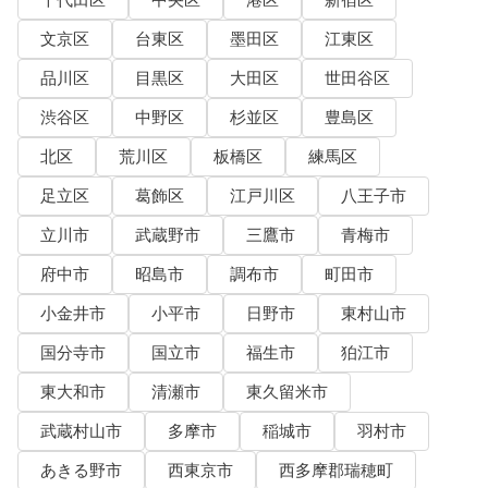
千代田区
中央区
港区
新宿区
文京区
台東区
墨田区
江東区
品川区
目黒区
大田区
世田谷区
渋谷区
中野区
杉並区
豊島区
北区
荒川区
板橋区
練馬区
足立区
葛飾区
江戸川区
八王子市
立川市
武蔵野市
三鷹市
青梅市
府中市
昭島市
調布市
町田市
小金井市
小平市
日野市
東村山市
国分寺市
国立市
福生市
狛江市
東大和市
清瀬市
東久留米市
武蔵村山市
多摩市
稲城市
羽村市
あきる野市
西東京市
西多摩郡瑞穂町