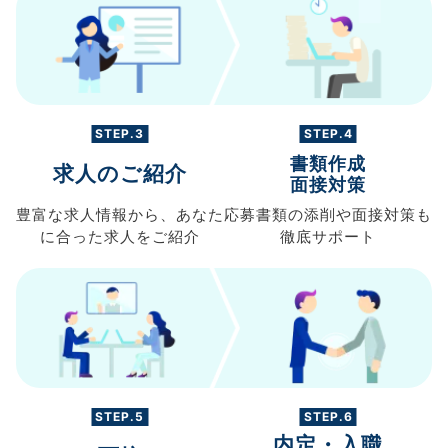
STEP.3
STEP.4
書類作成
求人のご紹介
面接対策
豊富な求人情報から、
あなた
応募書類の
添削や面接対策も
に合った求人を
ご紹介
徹底サポート
STEP.5
STEP.6
内定・入職