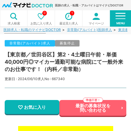
医師の求人・転職・アルバイトはマイナビDOCTOR
0
1
MENU
お気に入り求人
最近見た求人
マイページ
求人検索
医師求人・転職のマイナビDOCTOR
非常勤(アルバイト)医師求人
東京都
非常勤(アルバイト)求人
募集停止
【東京都／世田谷区】第2・4土曜日午前・単価
40,000円◎マイカー通勤可能な病院にて一般外来
のお仕事です！（内科／非常勤）
更新日 : 2024/06/10
求人No : 667340
最新の募集状況を
お気に入り
問い合わせる