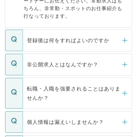
ートナーにお伝えください。常勤求人はも
ちろん、非常勤・スポットのお仕事紹介も
行なっております。
登録後は何をすればよいのですか
ご登録いただきましたら、弊社担当者がご
登録内容を確認し、その後メールもしくは
非公開求人とはなんですか？
お電話にて次のステップのご案内をいたし
ます。通常、5営業日以内にはご連絡をせて
マイナビDOCTORで取り扱っている求人の
いただきますので、しばらくお待ちくださ
うち約3割は、Webサイトからご覧いただ
転職・入職を強要されることはありま
い。
けない「非公開求人」です。非公開求人は
せんか？
下記の理由によって、一般には公開してい
ません。
転職・入職を強要することは一切ありませ
ん。また、仮に応募先から内定をいただい
個人情報は漏えいしませんか？
■応募殺到を避けるため 人気のある医療機
たとしても、ご本人が納得しない限り、内
関を公にしてしまうと、応募が殺到する場
定を承諾する必要はありません。内定先へ