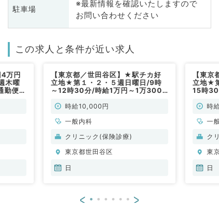
※最新情報を確認いたしますので
駐車場
お問い合わせください
この求人と条件が近い求人
回4万円
【東京都／世田谷区】★駅チカ好
【東京
週木曜
立地★第１・２・５週日曜日/9時
立地★
通勤便
～12時30分/時給1万円～1万3000
15時3
円◎一般外来業務メイン（内科系／
◎一般
非常勤）
常勤）
時給10,000円
時給
一般内科
一
クリニック(保険診療)
ク
東京都世田谷区
東
日
日
<
>