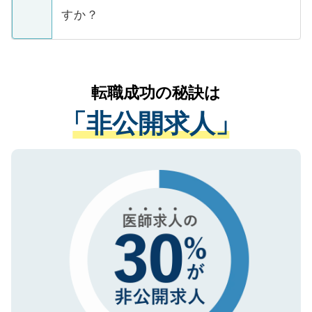
ご本人のキャリアアップおよび転職活動の
ています。
すか？
支援を目的に使用いたします。お預かりし
ているすべての個人データはご本人の許可
お気軽にご相談ください。先生専任のキャ
なく、医療機関側に開示したり、第三者に
リアパートナーが将来のご希望などをおう
提供することは一切ありません。また弊社
かがいして、現在の医療機関の状況や紹介
転職成功の秘訣は
は、個人情報の取り扱いについての厳密な
経験をまじえながら、適切なアドバイスを
管理基準を満たした事業者のみに付与され
「非公開求人」
させていただきます。すぐにご転職をされ
る、プライバシーマークを取得済みです。
ない方には、長期的なサポートが可能です
ご登録いただいた個人情報は、SSL（デー
ので、まずはご登録ください。
タ暗号化）によって保護されていますの
で、機密保持に関してもご安心ください。