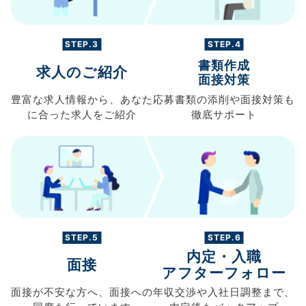
STEP.3
STEP.4
書類作成
求人のご紹介
面接対策
豊富な求人情報から、
あなた
応募書類の
添削や面接対策も
に合った求人を
ご紹介
徹底サポート
STEP.5
STEP.6
内定・入職
面接
アフターフォロー
面接が不安な方へ、
面接への
年収交渉や
入社日調整まで、