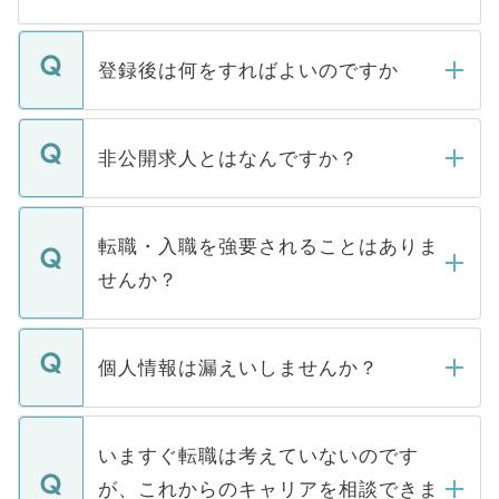
登録後は何をすればよいのですか
ご登録いただきましたら、弊社担当者がご
登録内容を確認し、その後メールもしくは
非公開求人とはなんですか？
お電話にて次のステップのご案内をいたし
ます。通常、5営業日以内にはご連絡をせて
マイナビDOCTORで取り扱っている求人の
いただきますので、しばらくお待ちくださ
うち約3割は、Webサイトからご覧いただ
転職・入職を強要されることはありま
い。
けない「非公開求人」です。非公開求人は
せんか？
下記の理由によって、一般には公開してい
ません。
転職・入職を強要することは一切ありませ
ん。また、仮に応募先から内定をいただい
個人情報は漏えいしませんか？
■応募殺到を避けるため 人気のある医療機
たとしても、ご本人が納得しない限り、内
関を公にしてしまうと、応募が殺到する場
定を承諾する必要はありません。内定先へ
個人情報が漏えいすることはありませんの
合があります。 選考を効率よく行うため
の辞退の連絡はキャリアパートナーが行い
で、ご安心ください。当サイトからの登録
いますぐ転職は考えていないのです
に、医療機関が求める条件に合った人材の
ますので、ご安心ください。
などで収集したご登録者様の個人情報は、
が、これからのキャリアを相談できま
みを人材紹介会社に依頼するケースが増え