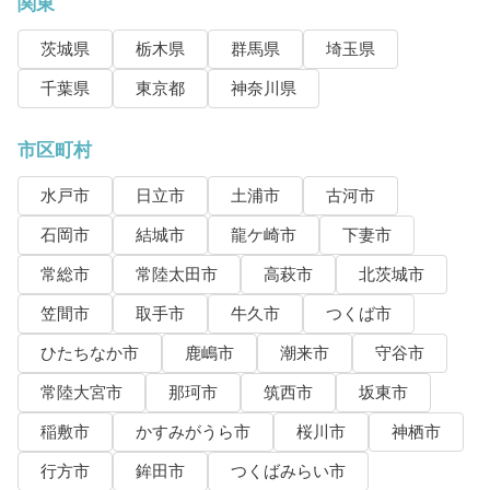
関東
茨城県
栃木県
群馬県
埼玉県
千葉県
東京都
神奈川県
市区町村
水戸市
日立市
土浦市
古河市
石岡市
結城市
龍ケ崎市
下妻市
常総市
常陸太田市
高萩市
北茨城市
笠間市
取手市
牛久市
つくば市
ひたちなか市
鹿嶋市
潮来市
守谷市
常陸大宮市
那珂市
筑西市
坂東市
稲敷市
かすみがうら市
桜川市
神栖市
行方市
鉾田市
つくばみらい市