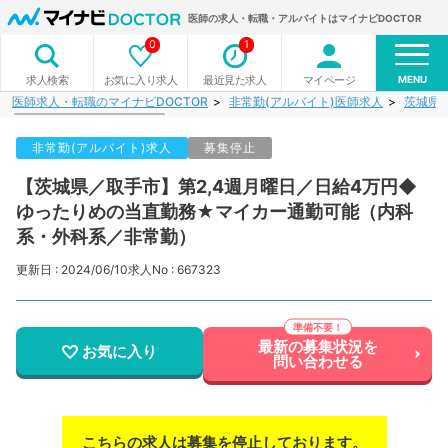
医師の求人・転職・アルバイトはマイナビDOCTOR
0
1
MENU
お気に入り求人
最近見た求人
マイページ
求人検索
医師求人・転職のマイナビDOCTOR
非常勤(アルバイト)医師求人
茨城県
非常勤(アルバイト)求人
募集停止
【茨城県／取手市】第2,4週月曜日／日給4万円◆
ゆったりめの当直勤務★マイカー通勤可能（内科
系・外科系／非常勤）
更新日 : 2024/06/10
求人No : 667323
最新の募集状況を
お気に入り
問い合わせる
こちらの求人は募集を停止しております。