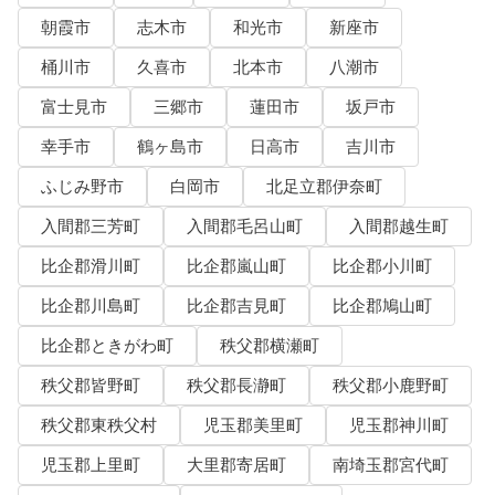
朝霞市
志木市
和光市
新座市
桶川市
久喜市
北本市
八潮市
富士見市
三郷市
蓮田市
坂戸市
幸手市
鶴ヶ島市
日高市
吉川市
ふじみ野市
白岡市
北足立郡伊奈町
入間郡三芳町
入間郡毛呂山町
入間郡越生町
比企郡滑川町
比企郡嵐山町
比企郡小川町
比企郡川島町
比企郡吉見町
比企郡鳩山町
比企郡ときがわ町
秩父郡横瀬町
秩父郡皆野町
秩父郡長瀞町
秩父郡小鹿野町
秩父郡東秩父村
児玉郡美里町
児玉郡神川町
児玉郡上里町
大里郡寄居町
南埼玉郡宮代町