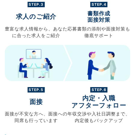
STEP.3
STEP.4
書類作成
求人のご紹介
面接対策
豊富な求人情報から、
あなた
応募書類の
添削や面接対策も
に合った求人を
ご紹介
徹底サポート
STEP.5
STEP.6
内定・入職
面接
アフターフォロー
面接が不安な方へ、
面接への
年収交渉や
入社日調整まで、
同席も
行っています
内定後もバックアップ