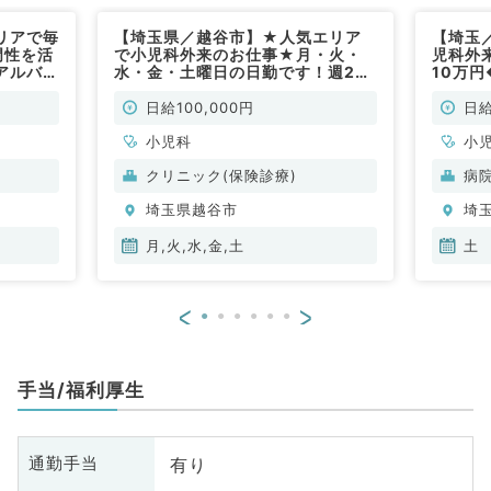
リアで毎
【埼玉県／越谷市】★人気エリア
【埼玉
門性を活
で小児科外来のお仕事★月・火・
児科外
アルバイ
水・金・土曜日の日勤です！週2回
10万
／非常
から相談可能♪日給10万円～／最寄
す！（
り駅から徒歩圏内です◎(小児科／
日給100,000円
日給
非常勤)
小児科
小
クリニック(保険診療)
病
埼玉県越谷市
埼
月,火,水,金,土
土
<
>
手当/福利厚生
有り
通勤手当