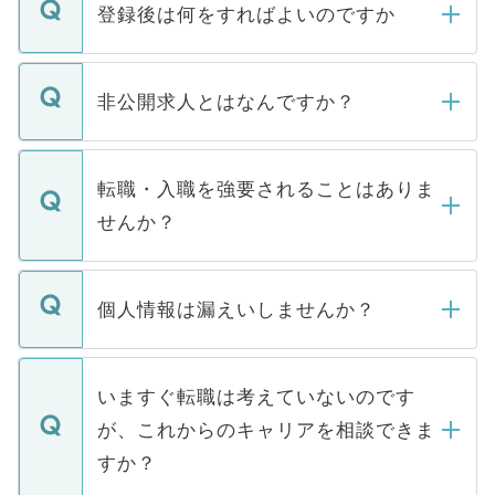
登録後は何をすればよいのですか
ご登録いただきましたら、弊社担当者がご
登録内容を確認し、その後メールもしくは
非公開求人とはなんですか？
お電話にて次のステップのご案内をいたし
ます。通常、5営業日以内にはご連絡をせて
マイナビDOCTORで取り扱っている求人の
いただきますので、しばらくお待ちくださ
うち約3割は、Webサイトからご覧いただ
転職・入職を強要されることはありま
い。
けない「非公開求人」です。非公開求人は
せんか？
下記の理由によって、一般には公開してい
ません。
転職・入職を強要することは一切ありませ
ん。また、仮に応募先から内定をいただい
個人情報は漏えいしませんか？
■応募殺到を避けるため 人気のある医療機
たとしても、ご本人が納得しない限り、内
関を公にしてしまうと、応募が殺到する場
定を承諾する必要はありません。内定先へ
個人情報が漏えいすることはありませんの
合があります。 選考を効率よく行うため
の辞退の連絡はキャリアパートナーが行い
で、ご安心ください。当サイトからの登録
いますぐ転職は考えていないのです
に、医療機関が求める条件に合った人材の
ますので、ご安心ください。
などで収集したご登録者様の個人情報は、
が、これからのキャリアを相談できま
みを人材紹介会社に依頼するケースが増え
ご本人のキャリアアップおよび転職活動の
ています。
すか？
支援を目的に使用いたします。お預かりし