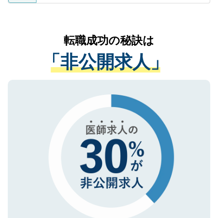
ているすべての個人データはご本人の許可
お気軽にご相談ください。先生専任のキャ
なく、医療機関側に開示したり、第三者に
リアパートナーが将来のご希望などをおう
提供することは一切ありません。また弊社
かがいして、現在の医療機関の状況や紹介
転職成功の秘訣は
は、個人情報の取り扱いについての厳密な
経験をまじえながら、適切なアドバイスを
管理基準を満たした事業者のみに付与され
「非公開求人」
させていただきます。すぐにご転職をされ
る、プライバシーマークを取得済みです。
ない方には、長期的なサポートが可能です
ご登録いただいた個人情報は、SSL（デー
ので、まずはご登録ください。
タ暗号化）によって保護されていますの
で、機密保持に関してもご安心ください。