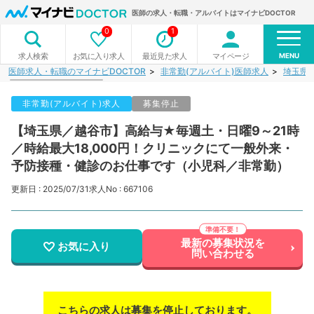
医師の求人・転職・アルバイトはマイナビDOCTOR
0
1
MENU
お気に入り求人
最近見た求人
マイページ
求人検索
医師求人・転職のマイナビDOCTOR
非常勤(アルバイト)医師求人
埼玉県
非常勤(アルバイト)求人
募集停止
【埼玉県／越谷市】高給与★毎週土・日曜9～21時
／時給最大18,000円！クリニックにて一般外来・
予防接種・健診のお仕事です（小児科／非常勤）
更新日 : 2025/07/31
求人No : 667106
最新の募集状況を
お気に入り
問い合わせる
こちらの求人は募集を停止しております。