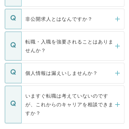
ご登録いただきましたら、弊社担当者がご
登録内容を確認し、その後メールもしくは
非公開求人とはなんですか？
お電話にて次のステップのご案内をいたし
ます。通常、5営業日以内にはご連絡をせて
マイナビDOCTORで取り扱っている求人の
いただきますので、しばらくお待ちくださ
うち約3割は、Webサイトからご覧いただ
転職・入職を強要されることはありま
い。
けない「非公開求人」です。非公開求人は
せんか？
下記の理由によって、一般には公開してい
ません。
転職・入職を強要することは一切ありませ
ん。また、仮に応募先から内定をいただい
個人情報は漏えいしませんか？
■応募殺到を避けるため 人気のある医療機
たとしても、ご本人が納得しない限り、内
関を公にしてしまうと、応募が殺到する場
定を承諾する必要はありません。内定先へ
個人情報が漏えいすることはありませんの
合があります。 選考を効率よく行うため
の辞退の連絡はキャリアパートナーが行い
で、ご安心ください。当サイトからの登録
いますぐ転職は考えていないのです
に、医療機関が求める条件に合った人材の
ますので、ご安心ください。
などで収集したご登録者様の個人情報は、
が、これからのキャリアを相談できま
みを人材紹介会社に依頼するケースが増え
ご本人のキャリアアップおよび転職活動の
ています。
すか？
支援を目的に使用いたします。お預かりし
ているすべての個人データはご本人の許可
お気軽にご相談ください。先生専任のキャ