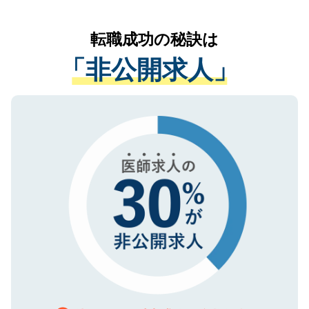
なく、医療機関側に開示したり、第三者に
リアパートナーが将来のご希望などをおう
提供することは一切ありません。また弊社
かがいして、現在の医療機関の状況や紹介
転職成功の秘訣は
は、個人情報の取り扱いについての厳密な
経験をまじえながら、適切なアドバイスを
管理基準を満たした事業者のみに付与され
「非公開求人」
させていただきます。すぐにご転職をされ
る、プライバシーマークを取得済みです。
ない方には、長期的なサポートが可能です
ご登録いただいた個人情報は、SSL（デー
ので、まずはご登録ください。
タ暗号化）によって保護されていますの
で、機密保持に関してもご安心ください。