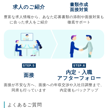
書類作成
求人のご紹介
面接対策
豊富な求人情報から、
あなた
応募書類の
添削や面接対策も
に合った求人を
ご紹介
徹底サポート
STEP.5
STEP.6
内定・入職
面接
アフターフォロー
面接が不安な方へ、
面接への
年収交渉や
入社日調整まで、
同席も
行っています
内定後もバックアップ
よくあるご質問