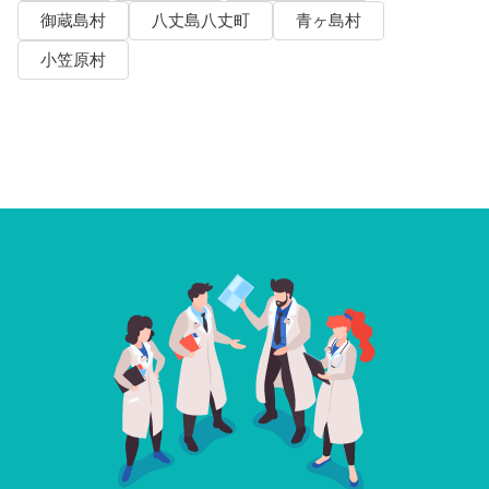
御蔵島村
八丈島八丈町
青ヶ島村
小笠原村