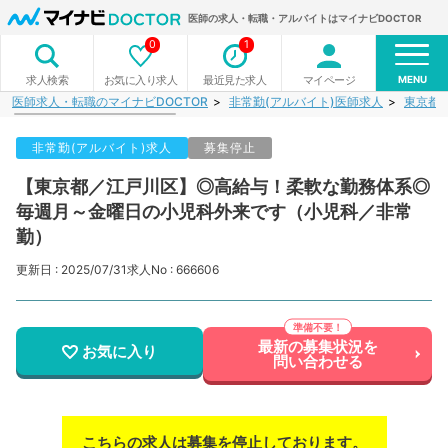
医師の求人・転職・アルバイトはマイナビDOCTOR
0
1
MENU
お気に入り求人
最近見た求人
マイページ
求人検索
医師求人・転職のマイナビDOCTOR
非常勤(アルバイト)医師求人
東京都
非常勤(アルバイト)求人
募集停止
【東京都／江戸川区】◎高給与！柔軟な勤務体系◎
毎週月～金曜日の小児科外来です（小児科／非常
勤）
更新日 : 2025/07/31
求人No : 666606
最新の募集状況を
お気に入り
問い合わせる
こちらの求人は募集を停止しております。