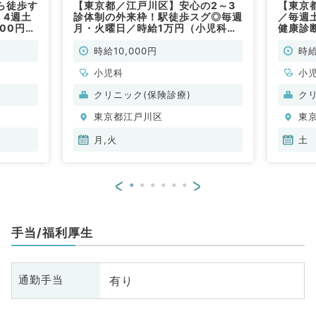
ら徒歩す
【東京都／江戸川区】安心の2～3
【東京都
・4週土
診体制の外来枠！駅徒歩スグ◎毎週
／毎週
000円☆
月・火曜日／時給1万円（小児科／
健康診
児科／非
非常勤）
アクセ
時給10,000円
時給
小児科
小
クリニック(保険診療)
ク
東京都江戸川区
東
月,火
土
<
>
手当/福利厚生
有り
通勤手当