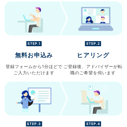
STEP.1
STEP.2
無料お申込み
ヒアリング
登録フォームから
1分ほどで
ご登録後、
アドバイザーが転
ご入力
いただけます
職の
ご希望を伺います
STEP.3
STEP.4