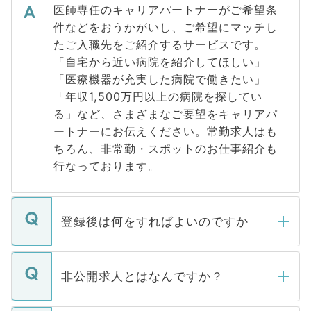
医師専任のキャリアパートナーがご希望条
件などをおうかがいし、ご希望にマッチし
たご入職先をご紹介するサービスです。
「自宅から近い病院を紹介してほしい」
「医療機器が充実した病院で働きたい」
「年収1,500万円以上の病院を探してい
る」など、さまざまなご要望をキャリアパ
ートナーにお伝えください。常勤求人はも
ちろん、非常勤・スポットのお仕事紹介も
行なっております。
登録後は何をすればよいのですか
ご登録いただきましたら、弊社担当者がご
登録内容を確認し、その後メールもしくは
非公開求人とはなんですか？
お電話にて次のステップのご案内をいたし
ます。通常、5営業日以内にはご連絡をせて
マイナビDOCTORで取り扱っている求人の