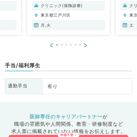
クリニック(保険診療)
ク
東京都江戸川区
東
月,火
土
<
>
手当/福利厚生
有り
通勤手当
医師専任のキャリアパートナー
が
職場の雰囲気や人間関係、
教育・研修制度など
求人票に掲載されていない情報をお伝えします。