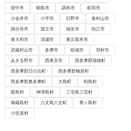
府中市
昭島市
調布市
町田市
小金井市
小平市
日野市
東村山市
国分寺市
国立市
福生市
狛江市
東大和市
清瀬市
東久留米市
武蔵村山市
多摩市
稲城市
羽村市
あきる野市
西東京市
西多摩郡瑞穂町
西多摩郡日の出町
西多摩郡檜原村
西多摩郡奥多摩町
大島町
利島村
新島村
神津島村
三宅島三宅村
御蔵島村
八丈島八丈町
青ヶ島村
小笠原村