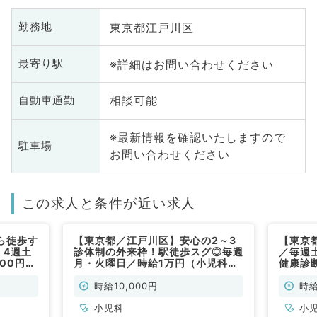
東京都江戸川区
勤務地
※詳細はお問い合わせください
最寄り駅
相談可能
自動車通勤
※最新情報を確認いたしますので
駐車場
お問い合わせください
この求人と条件が近い求人
ら徒歩す
【東京都／江戸川区】安心の2～3
【東京都
・4週土
診体制の外来枠！駅徒歩スグ◎毎週
／毎週
000円☆
月・火曜日／時給1万円（小児科／
健康診
児科／非
非常勤）
アクセ
時給10,000円
時給
小児科
小