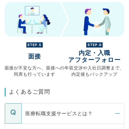
STEP.5
STEP.6
内定・入職
面接
アフターフォロー
面接が不安な方へ、
面接への
年収交渉や
入社日調整まで、
同席も
行っています
内定後もバックアップ
よくあるご質問
医療転職支援サービスとは？