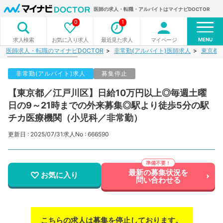
医師の求人・転職・アルバイトはマイナビDOCTOR
0
1
MENU
お気に入り求人
最近見た求人
マイページ
求人検索
医師求人・転職のマイナビDOCTOR
非常勤(アルバイト)医師求人
東京都
非常勤(アルバイト)求人
募集停止
【東京都／江戸川区】日給10万円以上◎毎週土曜
日の9～21時までの外来募集◎駅より徒歩5分の駅
チカ医療機関（小児科／非常勤）
更新日 : 2025/07/31
求人No : 666590
最新の募集状況を
お気に入り
問い合わせる
こちらの求人は募集を停止しております。