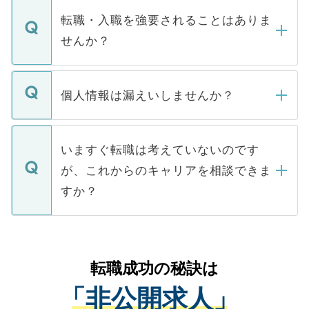
いただきますので、しばらくお待ちくださ
うち約3割は、Webサイトからご覧いただ
転職・入職を強要されることはありま
い。
けない「非公開求人」です。非公開求人は
せんか？
下記の理由によって、一般には公開してい
ません。
転職・入職を強要することは一切ありませ
ん。また、仮に応募先から内定をいただい
個人情報は漏えいしませんか？
■応募殺到を避けるため 人気のある医療機
たとしても、ご本人が納得しない限り、内
関を公にしてしまうと、応募が殺到する場
定を承諾する必要はありません。内定先へ
個人情報が漏えいすることはありませんの
合があります。 選考を効率よく行うため
の辞退の連絡はキャリアパートナーが行い
で、ご安心ください。当サイトからの登録
いますぐ転職は考えていないのです
に、医療機関が求める条件に合った人材の
ますので、ご安心ください。
などで収集したご登録者様の個人情報は、
が、これからのキャリアを相談できま
みを人材紹介会社に依頼するケースが増え
ご本人のキャリアアップおよび転職活動の
ています。
すか？
支援を目的に使用いたします。お預かりし
ているすべての個人データはご本人の許可
お気軽にご相談ください。先生専任のキャ
なく、医療機関側に開示したり、第三者に
リアパートナーが将来のご希望などをおう
提供することは一切ありません。また弊社
かがいして、現在の医療機関の状況や紹介
転職成功の秘訣は
は、個人情報の取り扱いについての厳密な
経験をまじえながら、適切なアドバイスを
管理基準を満たした事業者のみに付与され
「非公開求人」
させていただきます。すぐにご転職をされ
る、プライバシーマークを取得済みです。