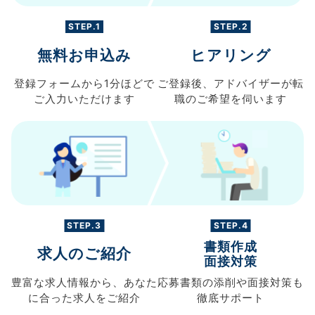
STEP.1
STEP.2
無料お申込み
ヒアリング
登録フォームから
1分ほどで
ご登録後、
アドバイザーが転
ご入力
いただけます
職の
ご希望を伺います
STEP.3
STEP.4
書類作成
求人のご紹介
面接対策
豊富な求人情報から、
あなた
応募書類の
添削や面接対策も
に合った求人を
ご紹介
徹底サポート