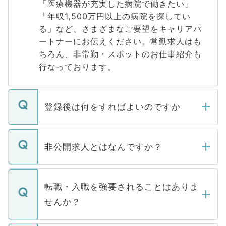
「医療機器が充実した病院で働きたい」
「年収1,500万円以上の病院を探してい
る」など、さまざまなご要望をキャリアパ
ートナーにお伝えください。常勤求人はも
ちろん、非常勤・スポットのお仕事紹介も
行なっております。
登録後は何をすればよいのですか
ご登録いただきましたら、弊社担当者がご
登録内容を確認し、その後メールもしくは
非公開求人とはなんですか？
お電話にて次のステップのご案内をいたし
ます。通常、5営業日以内にはご連絡をせて
マイナビDOCTORで取り扱っている求人の
いただきますので、しばらくお待ちくださ
うち約3割は、Webサイトからご覧いただ
転職・入職を強要されることはありま
い。
けない「非公開求人」です。非公開求人は
せんか？
下記の理由によって、一般には公開してい
ません。