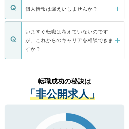
転職・入職を強要することは一切ありませ
ん。また、仮に応募先から内定をいただい
個人情報は漏えいしませんか？
■応募殺到を避けるため 人気のある医療機
たとしても、ご本人が納得しない限り、内
関を公にしてしまうと、応募が殺到する場
定を承諾する必要はありません。内定先へ
個人情報が漏えいすることはありませんの
合があります。 選考を効率よく行うため
の辞退の連絡はキャリアパートナーが行い
で、ご安心ください。当サイトからの登録
いますぐ転職は考えていないのです
に、医療機関が求める条件に合った人材の
ますので、ご安心ください。
などで収集したご登録者様の個人情報は、
が、これからのキャリアを相談できま
みを人材紹介会社に依頼するケースが増え
ご本人のキャリアアップおよび転職活動の
ています。
すか？
支援を目的に使用いたします。お預かりし
ているすべての個人データはご本人の許可
お気軽にご相談ください。先生専任のキャ
なく、医療機関側に開示したり、第三者に
リアパートナーが将来のご希望などをおう
提供することは一切ありません。また弊社
かがいして、現在の医療機関の状況や紹介
転職成功の秘訣は
は、個人情報の取り扱いについての厳密な
経験をまじえながら、適切なアドバイスを
管理基準を満たした事業者のみに付与され
「非公開求人」
させていただきます。すぐにご転職をされ
る、プライバシーマークを取得済みです。
ない方には、長期的なサポートが可能です
ご登録いただいた個人情報は、SSL（デー
ので、まずはご登録ください。
タ暗号化）によって保護されていますの
で、機密保持に関してもご安心ください。