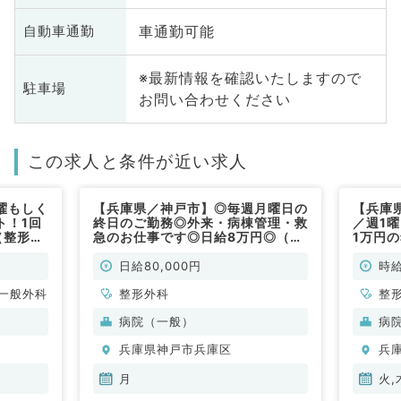
車通勤可能
自動車通勤
※最新情報を確認いたしますので
駐車場
お問い合わせください
この求人と条件が近い求人
曜もしく
【兵庫県／神戸市】◎毎週月曜日の
【兵庫
ト！1回
終日のご勤務◎外来・病棟管理・救
／週1
（整形外
急のお仕事です◎日給8万円◎（整
1万円
形外科／非常勤）
◎（整
日給80,000円
時給
一般外科
整形外科
整
病院（一般）
病
兵庫県神戸市兵庫区
兵
月
火,