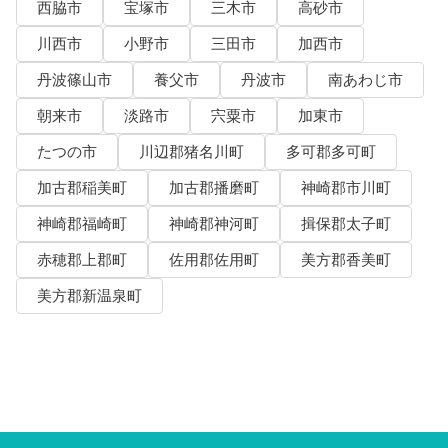
西脇市
宝塚市
三木市
高砂市
川西市
小野市
三田市
加西市
丹波篠山市
養父市
丹波市
南あわじ市
朝来市
淡路市
宍粟市
加東市
たつの市
川辺郡猪名川町
多可郡多可町
加古郡稲美町
加古郡播磨町
神崎郡市川町
神崎郡福崎町
神崎郡神河町
揖保郡太子町
赤穂郡上郡町
佐用郡佐用町
美方郡香美町
美方郡新温泉町