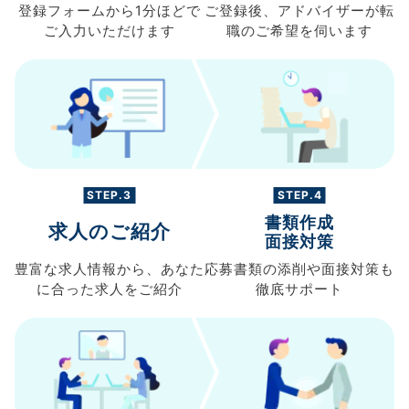
登録フォームから
1分ほどで
ご登録後、
アドバイザーが転
ご入力
いただけます
職の
ご希望を伺います
STEP.3
STEP.4
書類作成
求人のご紹介
面接対策
豊富な求人情報から、
あなた
応募書類の
添削や面接対策も
に合った求人を
ご紹介
徹底サポート