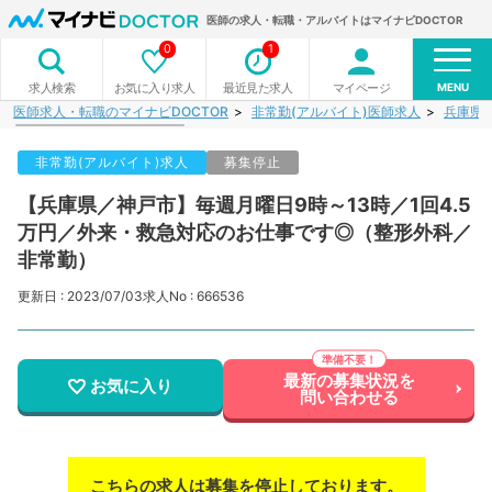
医師の求人・転職・アルバイトはマイナビDOCTOR
0
1
MENU
お気に入り求人
最近見た求人
マイページ
求人検索
医師求人・転職のマイナビDOCTOR
非常勤(アルバイト)医師求人
兵庫県
非常勤(アルバイト)求人
募集停止
【兵庫県／神戸市】毎週月曜日9時～13時／1回4.5
万円／外来・救急対応のお仕事です◎（整形外科／
非常勤）
更新日 : 2023/07/03
求人No : 666536
最新の募集状況を
お気に入り
問い合わせる
こちらの求人は募集を停止しております。