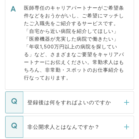
医師専任のキャリアパートナーがご希望条
件などをおうかがいし、ご希望にマッチし
たご入職先をご紹介するサービスです。
「自宅から近い病院を紹介してほしい」
「医療機器が充実した病院で働きたい」
「年収1,500万円以上の病院を探してい
る」など、さまざまなご要望をキャリアパ
ートナーにお伝えください。常勤求人はも
ちろん、非常勤・スポットのお仕事紹介も
行なっております。
登録後は何をすればよいのですか
ご登録いただきましたら、弊社担当者がご
登録内容を確認し、その後メールもしくは
非公開求人とはなんですか？
お電話にて次のステップのご案内をいたし