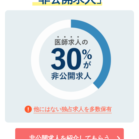
る、プライバシーマークを取得済みです。
ない方には、長期的なサポートが可能です
ご登録いただいた個人情報は、SSL（デー
ので、まずはご登録ください。
タ暗号化）によって保護されていますの
で、機密保持に関してもご安心ください。
他にはない独占求人を多数保有
非公開求人を紹介してもらう