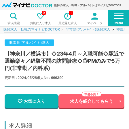
医師の求人・転職・アルバイトはマイナビDOCTOR
0
1
MENU
お気に入り求人
最近見た求人
マイページ
求人検索
医師求人・転職のマイナビDOCTOR
非常勤(アルバイト)医師求人
神奈川
非常勤(アルバイト)求人
【神奈川／横浜市】◇23年4月～入職可能◇駅近で
通勤楽々／経験不問の訪問診療◇◎PMのみで5万
円(非常勤／内科系)
更新日 : 2024/05/28
求人No : 666390
お気に入り
求人を紹介してもらう
求人詳細