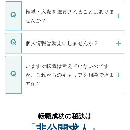
ます。通常、5営業日以内にはご連絡をせて
マイナビDOCTORで取り扱っている求人の
いただきますので、しばらくお待ちくださ
うち約3割は、Webサイトからご覧いただ
転職・入職を強要されることはありま
い。
けない「非公開求人」です。非公開求人は
せんか？
下記の理由によって、一般には公開してい
ません。
転職・入職を強要することは一切ありませ
ん。また、仮に応募先から内定をいただい
個人情報は漏えいしませんか？
■応募殺到を避けるため 人気のある医療機
たとしても、ご本人が納得しない限り、内
関を公にしてしまうと、応募が殺到する場
定を承諾する必要はありません。内定先へ
個人情報が漏えいすることはありませんの
合があります。 選考を効率よく行うため
の辞退の連絡はキャリアパートナーが行い
で、ご安心ください。当サイトからの登録
いますぐ転職は考えていないのです
に、医療機関が求める条件に合った人材の
ますので、ご安心ください。
などで収集したご登録者様の個人情報は、
が、これからのキャリアを相談できま
みを人材紹介会社に依頼するケースが増え
ご本人のキャリアアップおよび転職活動の
ています。
すか？
支援を目的に使用いたします。お預かりし
ているすべての個人データはご本人の許可
お気軽にご相談ください。先生専任のキャ
なく、医療機関側に開示したり、第三者に
リアパートナーが将来のご希望などをおう
提供することは一切ありません。また弊社
かがいして、現在の医療機関の状況や紹介
転職成功の秘訣は
は、個人情報の取り扱いについての厳密な
経験をまじえながら、適切なアドバイスを
管理基準を満たした事業者のみに付与され
「非公開求人」
させていただきます。すぐにご転職をされ