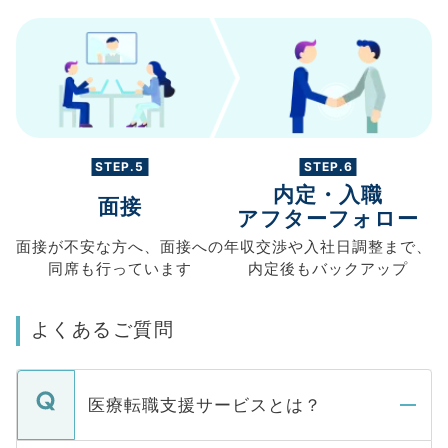
STEP.5
STEP.6
内定・入職
面接
アフターフォロー
面接が不安な方へ、
面接への
年収交渉や
入社日調整まで、
同席も
行っています
内定後もバックアップ
よくあるご質問
医療転職支援サービスとは？