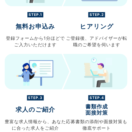
STEP.1
STEP.2
無料お申込み
ヒアリング
登録フォームから
1分ほどで
ご登録後、
アドバイザーが転
ご入力
いただけます
職の
ご希望を伺います
STEP.3
STEP.4
書類作成
求人のご紹介
面接対策
豊富な求人情報から、
あなた
応募書類の
添削や面接対策も
に合った求人を
ご紹介
徹底サポート