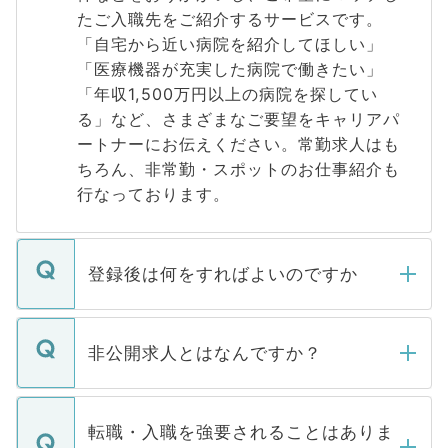
たご入職先をご紹介するサービスです。
「自宅から近い病院を紹介してほしい」
「医療機器が充実した病院で働きたい」
「年収1,500万円以上の病院を探してい
る」など、さまざまなご要望をキャリアパ
ートナーにお伝えください。常勤求人はも
ちろん、非常勤・スポットのお仕事紹介も
行なっております。
登録後は何をすればよいのですか
ご登録いただきましたら、弊社担当者がご
登録内容を確認し、その後メールもしくは
非公開求人とはなんですか？
お電話にて次のステップのご案内をいたし
ます。通常、5営業日以内にはご連絡をせて
マイナビDOCTORで取り扱っている求人の
いただきますので、しばらくお待ちくださ
うち約3割は、Webサイトからご覧いただ
転職・入職を強要されることはありま