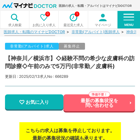
医師の求人・転職・アルバイトはマイナビDOCTOR
0
1
MENU
お気に入り求人
最近見た求人
マイページ
求人検索
医師求人・転職のマイナビDOCTOR
非常勤(アルバイト)医師求人
神奈川
非常勤(アルバイト)求人
募集停止
【神奈川／横浜市】◇経験不問の希少な皮膚科の訪
問診療◇午前のみで5万円(非常勤／皮膚科)
更新日 : 2025/02/13
求人No : 666289
最新の募集状況を
お気に入り
問い合わせる
こちらの求人は募集を停止しております。
最新の募集状況の確認も承ります。