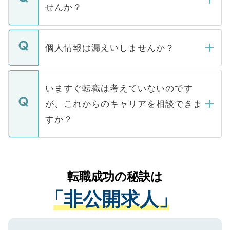
い。
けない「非公開求人」です。非公開求人は
せんか？
下記の理由によって、一般には公開してい
ません。
転職・入職を強要することは一切ありませ
ん。また、仮に応募先から内定をいただい
個人情報は漏えいしませんか？
■応募殺到を避けるため 人気のある医療機
たとしても、ご本人が納得しない限り、内
関を公にしてしまうと、応募が殺到する場
定を承諾する必要はありません。内定先へ
個人情報が漏えいすることはありませんの
合があります。 選考を効率よく行うため
の辞退の連絡はキャリアパートナーが行い
で、ご安心ください。当サイトからの登録
いますぐ転職は考えていないのです
に、医療機関が求める条件に合った人材の
ますので、ご安心ください。
などで収集したご登録者様の個人情報は、
が、これからのキャリアを相談できま
みを人材紹介会社に依頼するケースが増え
ご本人のキャリアアップおよび転職活動の
ています。
すか？
支援を目的に使用いたします。お預かりし
ているすべての個人データはご本人の許可
お気軽にご相談ください。先生専任のキャ
なく、医療機関側に開示したり、第三者に
リアパートナーが将来のご希望などをおう
提供することは一切ありません。また弊社
かがいして、現在の医療機関の状況や紹介
転職成功の秘訣は
は、個人情報の取り扱いについての厳密な
経験をまじえながら、適切なアドバイスを
管理基準を満たした事業者のみに付与され
「非公開求人」
させていただきます。すぐにご転職をされ
る、プライバシーマークを取得済みです。
ない方には、長期的なサポートが可能です
ご登録いただいた個人情報は、SSL（デー
ので、まずはご登録ください。
タ暗号化）によって保護されていますの