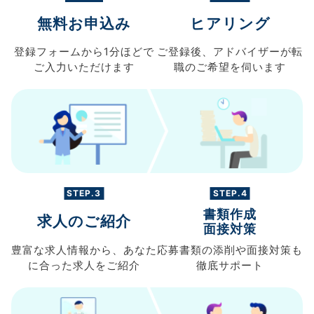
無料お申込み
ヒアリング
登録フォームから
1分ほどで
ご登録後、
アドバイザーが転
ご入力
いただけます
職の
ご希望を伺います
STEP.3
STEP.4
書類作成
求人のご紹介
面接対策
豊富な求人情報から、
あなた
応募書類の
添削や面接対策も
に合った求人を
ご紹介
徹底サポート