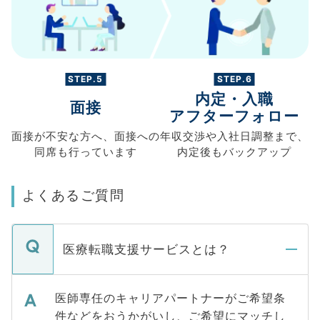
STEP.5
STEP.6
内定・入職
面接
アフターフォロー
面接が不安な方へ、
面接への
年収交渉や
入社日調整まで、
同席も
行っています
内定後もバックアップ
よくあるご質問
医療転職支援サービスとは？
医師専任のキャリアパートナーがご希望条
件などをおうかがいし、ご希望にマッチし