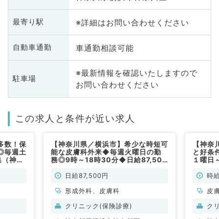
※詳細はお問い合わせください
最寄り駅
車通勤相談可能
自動車通勤
※最新情報を確認いたしますので
駐車場
お問い合わせください
この求人と条件が近い求人
多数！保
【神奈川県／横浜市】希少な時短可
【神奈
◎毎週土
能な皮膚科外来◆毎週火曜日の勤
と好条
集（神奈
務◎9時～18時30分◆日給87,500
１曜日
円！駅チカリニックでの募集です
での募
（皮膚科・形成外科／非常勤）
日給87,500円
時給
形成外科、皮膚科
皮
クリニック(保険診療)
ク