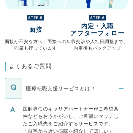
STEP.5
STEP.6
内定・入職
面接
アフターフォロー
面接が不安な方へ、
面接への
年収交渉や
入社日調整まで、
同席も
行っています
内定後もバックアップ
よくあるご質問
医療転職支援サービスとは？
医師専任のキャリアパートナーがご希望条
件などをおうかがいし、ご希望にマッチし
たご入職先をご紹介するサービスです。
「自宅から近い病院を紹介してほしい」