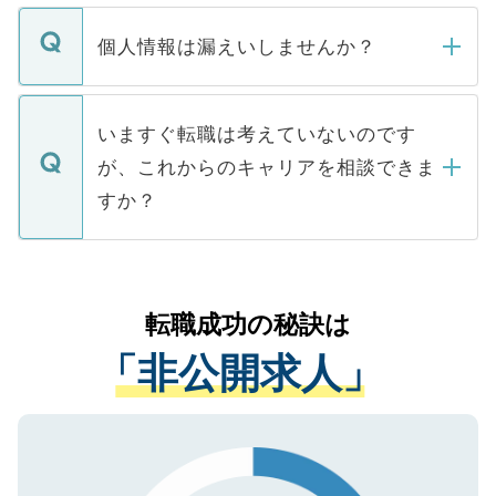
ません。
転職・入職を強要することは一切ありませ
ん。また、仮に応募先から内定をいただい
個人情報は漏えいしませんか？
■応募殺到を避けるため 人気のある医療機
たとしても、ご本人が納得しない限り、内
関を公にしてしまうと、応募が殺到する場
定を承諾する必要はありません。内定先へ
個人情報が漏えいすることはありませんの
合があります。 選考を効率よく行うため
の辞退の連絡はキャリアパートナーが行い
で、ご安心ください。当サイトからの登録
いますぐ転職は考えていないのです
に、医療機関が求める条件に合った人材の
ますので、ご安心ください。
などで収集したご登録者様の個人情報は、
が、これからのキャリアを相談できま
みを人材紹介会社に依頼するケースが増え
ご本人のキャリアアップおよび転職活動の
ています。
すか？
支援を目的に使用いたします。お預かりし
ているすべての個人データはご本人の許可
お気軽にご相談ください。先生専任のキャ
なく、医療機関側に開示したり、第三者に
リアパートナーが将来のご希望などをおう
提供することは一切ありません。また弊社
かがいして、現在の医療機関の状況や紹介
転職成功の秘訣は
は、個人情報の取り扱いについての厳密な
経験をまじえながら、適切なアドバイスを
管理基準を満たした事業者のみに付与され
「非公開求人」
させていただきます。すぐにご転職をされ
る、プライバシーマークを取得済みです。
ない方には、長期的なサポートが可能です
ご登録いただいた個人情報は、SSL（デー
ので、まずはご登録ください。
タ暗号化）によって保護されていますの
で、機密保持に関してもご安心ください。