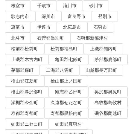
根室市
千歳市
滝川市
砂川市
歌志内市
深川市
富良野市
登別市
恵庭市
伊達市
北広島市
石狩市
北斗市
石狩郡当別町
石狩郡新篠津村
松前郡松前町
松前郡福島町
上磯郡知内町
上磯郡木古内町
亀田郡七飯町
茅部郡鹿部町
茅部郡森町
二海郡八雲町
山越郡長万部町
檜山郡江差町
檜山郡上ノ国町
檜山郡厚沢部町
爾志郡乙部町
奥尻郡奥尻町
瀬棚郡今金町
久遠郡せたな町
島牧郡島牧村
寿都郡寿都町
寿都郡黒松内町
磯谷郡蘭越町
虻田郡ニセコ町
虻田郡真狩村