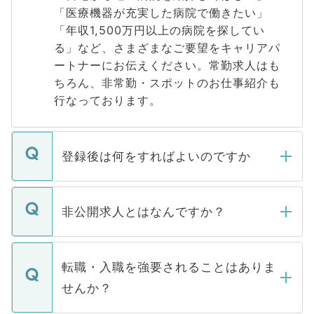
「医療機器が充実した病院で働きたい」
「年収1,500万円以上の病院を探してい
る」など、さまざまなご要望をキャリアパ
ートナーにお伝えください。常勤求人はも
ちろん、非常勤・スポットのお仕事紹介も
行なっております。
登録後は何をすればよいのですか
ご登録いただきましたら、弊社担当者がご
登録内容を確認し、その後メールもしくは
非公開求人とはなんですか？
お電話にて次のステップのご案内をいたし
ます。通常、5営業日以内にはご連絡をせて
マイナビDOCTORで取り扱っている求人の
いただきますので、しばらくお待ちくださ
うち約3割は、Webサイトからご覧いただ
転職・入職を強要されることはありま
い。
けない「非公開求人」です。非公開求人は
せんか？
下記の理由によって、一般には公開してい