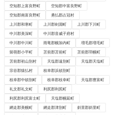
空知郡上富良野町
空知郡中富良野町
空知郡南富良野町
勇払郡占冠村
上川郡和寒町
上川郡剣淵町
上川郡下川町
中川郡美深町
中川郡音威子府村
中川郡中川町
雨竜郡幌加内町
増毛郡増毛町
留萌郡小平町
苫前郡苫前町
苫前郡羽幌町
苫前郡初山別村
天塩郡遠別町
天塩郡天塩町
宗谷郡猿払村
枝幸郡浜頓別町
枝幸郡中頓別町
枝幸郡枝幸町
天塩郡豊富町
礼文郡礼文町
利尻郡利尻町
利尻郡利尻富士町
天塩郡幌延町
網走郡美幌町
網走郡津別町
斜里郡斜里町