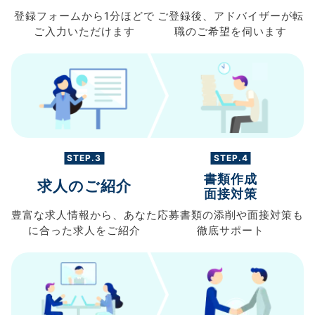
登録フォームから
1分ほどで
ご登録後、
アドバイザーが転
ご入力
いただけます
職の
ご希望を伺います
STEP.3
STEP.4
書類作成
求人のご紹介
面接対策
豊富な求人情報から、
あなた
応募書類の
添削や面接対策も
に合った求人を
ご紹介
徹底サポート