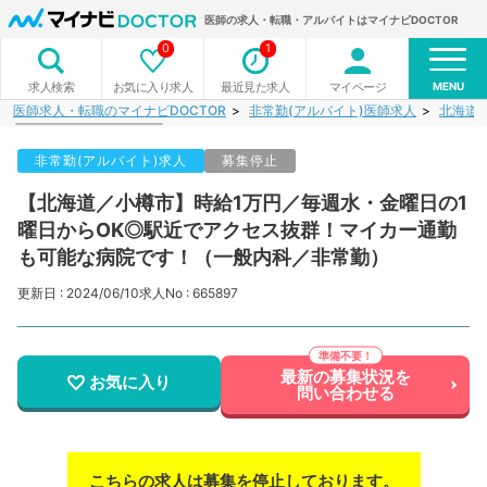
医師の求人・転職・アルバイトはマイナビDOCTOR
0
1
MENU
お気に入り求人
最近見た求人
マイページ
求人検索
医師求人・転職のマイナビDOCTOR
非常勤(アルバイト)医師求人
北海道
非常勤(アルバイト)求人
募集停止
【北海道／小樽市】時給1万円／毎週水・金曜日の1
曜日からOK◎駅近でアクセス抜群！マイカー通勤
も可能な病院です！（一般内科／非常勤）
更新日 : 2024/06/10
求人No : 665897
最新の募集状況を
お気に入り
問い合わせる
こちらの求人は募集を停止しております。