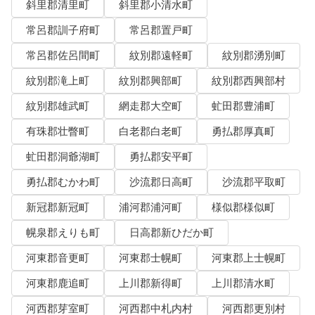
斜里郡清里町
斜里郡小清水町
常呂郡訓子府町
常呂郡置戸町
常呂郡佐呂間町
紋別郡遠軽町
紋別郡湧別町
紋別郡滝上町
紋別郡興部町
紋別郡西興部村
紋別郡雄武町
網走郡大空町
虻田郡豊浦町
有珠郡壮瞥町
白老郡白老町
勇払郡厚真町
虻田郡洞爺湖町
勇払郡安平町
勇払郡むかわ町
沙流郡日高町
沙流郡平取町
新冠郡新冠町
浦河郡浦河町
様似郡様似町
幌泉郡えりも町
日高郡新ひだか町
河東郡音更町
河東郡士幌町
河東郡上士幌町
河東郡鹿追町
上川郡新得町
上川郡清水町
河西郡芽室町
河西郡中札内村
河西郡更別村