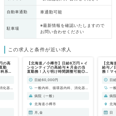
車通勤可能
自動車通勤
※最新情報を確認いたしますので
駐車場
お問い合わせください
この求人と条件が近い求人
円の高
【北海道／小樽市】日給6万円＋イ
【北海
直勤
ンセンティブの高給与★月金の当
給与／
内科系・
直勤務！入り明け時間調整可能◎マ
務！マ
イカー通勤OK◎（内科系・外科系
外科系
／非常勤）
日給60,000円
日給
消化器内
一般内科、循環器内科、消化器内
一
科、消化
科、外科系全般、一般外科、消化
科
病院（一般）
病
器外科
器
北海道小樽市
北
月,金
日