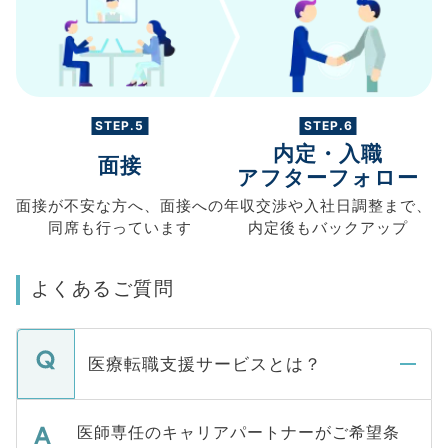
STEP.5
STEP.6
内定・入職
面接
アフターフォロー
面接が不安な方へ、
面接への
年収交渉や
入社日調整まで、
同席も
行っています
内定後もバックアップ
よくあるご質問
医療転職支援サービスとは？
医師専任のキャリアパートナーがご希望条