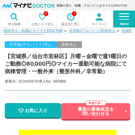
医師の求人・転職・アルバイトはマイナビDOCTOR
0
1
MENU
お気に入り求人
最近見た求人
マイページ
求人検索
医師求人・転職のマイナビDOCTOR
非常勤(アルバイト)医師求人
宮城県
非常勤(アルバイト)求人
募集停止
【宮城県／仙台市若林区】月曜～金曜で週1曜日の
ご勤務◎80,000円◎マイカー通勤可能な病院にて
病棟管理・一般外来（整形外科／非常勤）
更新日 : 2024/06/10
求人No : 665886
最新の募集状況を
お気に入り
問い合わせる