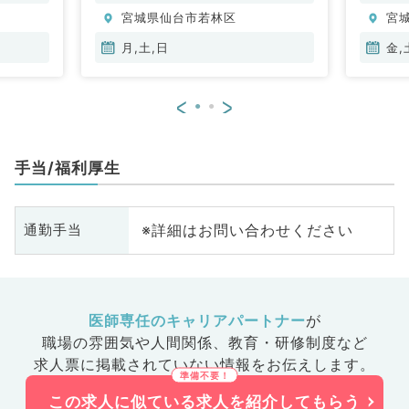
科、呼吸器外科、心臓血管外科、
宮城県仙台市若林区
宮
小児外科、泌尿器科、麻酔科、緩
和ケア科、一般内科、循環器内
月,土,日
金,
科、呼吸器内科、消化器内科、内
分泌・代謝内科、腎臓内科、老年
<
>
内科、外科系全般、一般外科、消
化器外科、乳腺外科、総合診療
科、膠原病科、スポーツ整形外
手当/福利厚生
科、大腸・肛門外科、脊髄・脊椎
外科
※詳細はお問い合わせください
通勤手当
医師専任のキャリアパートナー
が
職場の雰囲気や人間関係、
教育・研修制度など
求人票に掲載されていない情報をお伝えします。
この求人に似ている求人を紹介してもらう