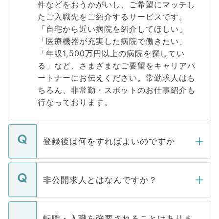
件などをおうかがいし、ご希望にマッチし
たご入職先をご紹介するサービスです。
「自宅から近い病院を紹介してほしい」
「医療機器が充実した病院で働きたい」
「年収1,500万円以上の病院を探してい
る」など、さまざまなご要望をキャリアパ
ートナーにお伝えください。常勤求人はも
ちろん、非常勤・スポットのお仕事紹介も
行なっております。
登録後は何をすればよいのですか
ご登録いただきましたら、弊社担当者がご
登録内容を確認し、その後メールもしくは
非公開求人とはなんですか？
お電話にて次のステップのご案内をいたし
ます。通常、5営業日以内にはご連絡をせて
マイナビDOCTORで取り扱っている求人の
いただきますので、しばらくお待ちくださ
うち約3割は、Webサイトからご覧いただ
転職・入職を強要されることはありま