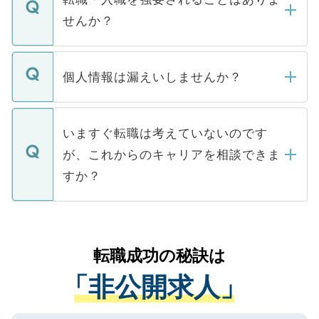
い。
けない「非公開求人」です。非公開求人は
せんか？
下記の理由によって、一般には公開してい
ません。
転職・入職を強要することは一切ありませ
ん。また、仮に応募先から内定をいただい
個人情報は漏えいしませんか？
■応募殺到を避けるため 人気のある医療機
たとしても、ご本人が納得しない限り、内
関を公にしてしまうと、応募が殺到する場
定を承諾する必要はありません。内定先へ
個人情報が漏えいすることはありませんの
合があります。 選考を効率よく行うため
の辞退の連絡はキャリアパートナーが行い
で、ご安心ください。当サイトからの登録
いますぐ転職は考えていないのです
に、医療機関が求める条件に合った人材の
ますので、ご安心ください。
などで収集したご登録者様の個人情報は、
が、これからのキャリアを相談できま
みを人材紹介会社に依頼するケースが増え
ご本人のキャリアアップおよび転職活動の
ています。
すか？
支援を目的に使用いたします。お預かりし
ているすべての個人データはご本人の許可
お気軽にご相談ください。先生専任のキャ
なく、医療機関側に開示したり、第三者に
リアパートナーが将来のご希望などをおう
提供することは一切ありません。また弊社
かがいして、現在の医療機関の状況や紹介
転職成功の秘訣は
は、個人情報の取り扱いについての厳密な
経験をまじえながら、適切なアドバイスを
管理基準を満たした事業者のみに付与され
「非公開求人」
させていただきます。すぐにご転職をされ
る、プライバシーマークを取得済みです。
ない方には、長期的なサポートが可能です
ご登録いただいた個人情報は、SSL（デー
ので、まずはご登録ください。