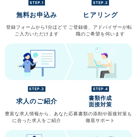
STEP.1
STEP.2
無料お申込み
ヒアリング
登録フォームから
1分ほどで
ご登録後、
アドバイザーが転
ご入力
いただけます
職の
ご希望を伺います
STEP.3
STEP.4
書類作成
求人のご紹介
面接対策
豊富な求人情報から、
あなた
応募書類の
添削や面接対策も
に合った求人を
ご紹介
徹底サポート