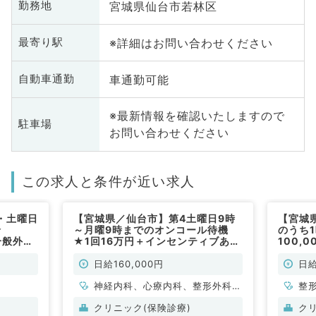
宮城県仙台市若林区
勤務地
※詳細はお問い合わせください
最寄り駅
車通勤可能
自動車通勤
※最新情報を確認いたしますので
駐車場
お問い合わせください
この求人と条件が近い求人
・土曜日
【宮城県／仙台市】第4土曜日9時
【宮城
給
～月曜9時までのオンコール待機
のうち
一般外来
★1回16万円＋インセンティブあ
100,
／非常
り！時短勤務も可能です！（一般内
のお仕
科／非常勤）
勤）
日給160,000円
日給
神経内科、心療内科、整形外科、
整
形成外科、美容外科、脳神経外
クリニック(保険診療)
ク