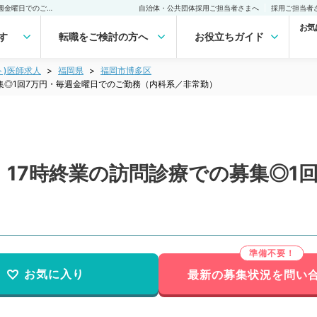
【福岡県／福岡市博多区】17時終業の訪問診療での募集◎1回7万円・毎週金曜日でのご勤務（内科系／非常勤）非常勤(アルバイト)の求人｜医師の求人・転職・アルバイトは【マイナビDOCTOR】
自治体・公共団体採用ご担当者さまへ
採用ご担当者
お気
す
転職をご検討の方へ
お役立ちガイド
ト)医師求人
福岡県
福岡市博多区
集◎1回7万円・毎週金曜日でのご勤務（内科系／非常勤）
17時終業の訪問診療での募集◎1
）
お気に入り
最新の募集状況を問い