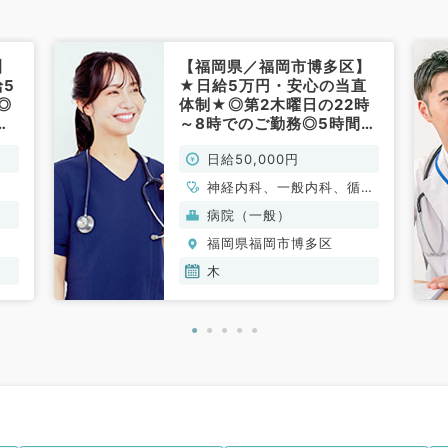
】
【福岡県／福岡市博多区】
5
★日給5万円・安心の当直
◎
体制★◎第2木曜日の22時
ご
～8時でのご勤務◎5時間の
）
仮眠保障あり◎月1回のご勤
日給50,000円
務となります（内科系／非
常勤）
神経内科、一般内科、循環
器内科、呼吸器内科、消化
病院（一般）
器内科、腎臓内科
福岡県福岡市博多区
木