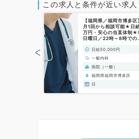
この求人と条件が近い求人
岡市】1コマ3
【福岡県／福岡市博多区
な毎週木曜日の
月1回から相談可能★日給
～17時のご勤務
万円・安心の当直体制★
求人となります
日曜日／22時～8時での
科／非常勤）
勤務◎（内科系／非常勤
<
00円
日給50,000円
一般内科
(保険診療)
病院（一般）
岡市博多区
福岡県福岡市博多区
日