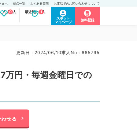
さまへ
拠点一覧
よくある質問
お電話でのお問い合わせについて
に入り求人
0
最近見た求人
1
スポット
無料登録
マイページ
更新日 : 2024/06/10
求人No : 665795
回7万円・毎週金曜日での
合わせる