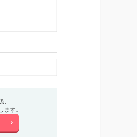
係、
します。