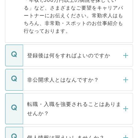
「年収1,500万円以上の病院を探してい
る」など、さまざまなご要望をキャリアパ
ートナーにお伝えください。常勤求人はも
ちろん、非常勤・スポットのお仕事紹介も
行なっております。
登録後は何をすればよいのですか
ご登録いただきましたら、弊社担当者がご
登録内容を確認し、その後メールもしくは
非公開求人とはなんですか？
お電話にて次のステップのご案内をいたし
ます。通常、5営業日以内にはご連絡をせて
マイナビDOCTORで取り扱っている求人の
いただきますので、しばらくお待ちくださ
うち約3割は、Webサイトからご覧いただ
転職・入職を強要されることはありま
い。
けない「非公開求人」です。非公開求人は
せんか？
下記の理由によって、一般には公開してい
ません。
転職・入職を強要することは一切ありませ
ん。また、仮に応募先から内定をいただい
個人情報は漏えいしませんか？