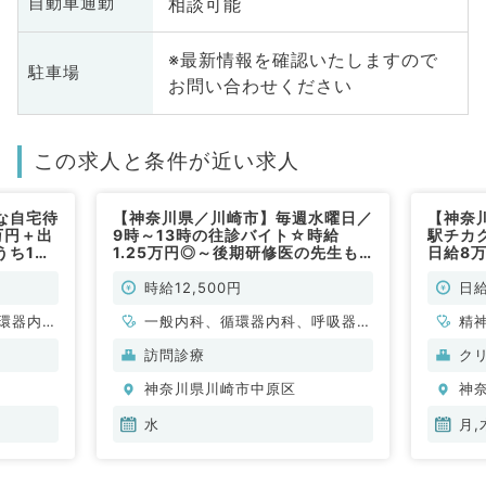
相談可能
自動車通勤
※最新情報を確認いたしますので
駐車場
お問い合わせください
この求人と条件が近い求人
な自宅待
【神奈川県／川崎市】毎週水曜日／
【神奈
万円＋出
9時～13時の往診バイト☆時給
駅チカ
うち1曜
1.25万円◎～後期研修医の先生も
日給8
非常勤）
相談可能です～（内科系／非常勤）
勤務可
系／非
時給12,500円
日給
環器内
一般内科、循環器内科、呼吸器内
精
内科、内
科、消化器内科、内分泌・代謝内
一
訪問診療
ク
科、老年
科、腎臓内科、老年内科
神奈川県川崎市中原区
神
水
月,