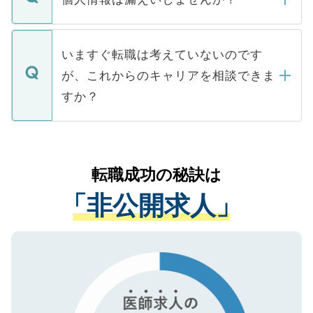
■応募殺到を避けるため 人気のある医療機
たとしても、ご本人が納得しない限り、内
関を公にしてしまうと、応募が殺到する場
定を承諾する必要はありません。内定先へ
個人情報が漏えいすることはありませんの
合があります。 選考を効率よく行うため
の辞退の連絡はキャリアパートナーが行い
で、ご安心ください。当サイトからの登録
いますぐ転職は考えていないのです
に、医療機関が求める条件に合った人材の
ますので、ご安心ください。
などで収集したご登録者様の個人情報は、
が、これからのキャリアを相談できま
みを人材紹介会社に依頼するケースが増え
ご本人のキャリアアップおよび転職活動の
ています。
すか？
支援を目的に使用いたします。お預かりし
ているすべての個人データはご本人の許可
お気軽にご相談ください。先生専任のキャ
なく、医療機関側に開示したり、第三者に
リアパートナーが将来のご希望などをおう
提供することは一切ありません。また弊社
かがいして、現在の医療機関の状況や紹介
転職成功の秘訣は
は、個人情報の取り扱いについての厳密な
経験をまじえながら、適切なアドバイスを
管理基準を満たした事業者のみに付与され
「非公開求人」
させていただきます。すぐにご転職をされ
る、プライバシーマークを取得済みです。
ない方には、長期的なサポートが可能です
ご登録いただいた個人情報は、SSL（デー
ので、まずはご登録ください。
タ暗号化）によって保護されていますの
で、機密保持に関してもご安心ください。