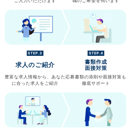
ご入力
いただけます
職の
ご希望を伺います
STEP.3
STEP.4
書類作成
求人のご紹介
面接対策
豊富な求人情報から、
あなた
応募書類の
添削や面接対策も
に合った求人を
ご紹介
徹底サポート