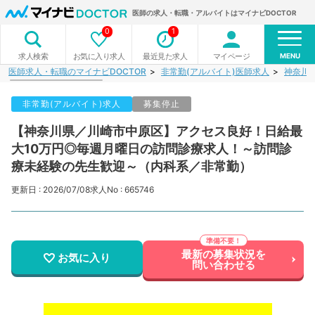
医師の求人・転職・アルバイトはマイナビDOCTOR
0
1
MENU
お気に入り求人
最近見た求人
マイページ
求人検索
医師求人・転職のマイナビDOCTOR
非常勤(アルバイト)医師求人
神奈川
非常勤(アルバイト)求人
募集停止
【神奈川県／川崎市中原区】アクセス良好！日給最
大10万円◎毎週月曜日の訪問診療求人！～訪問診
療未経験の先生歓迎～（内科系／非常勤）
更新日 : 2026/07/08
求人No : 665746
最新の募集状況を
お気に入り
問い合わせる