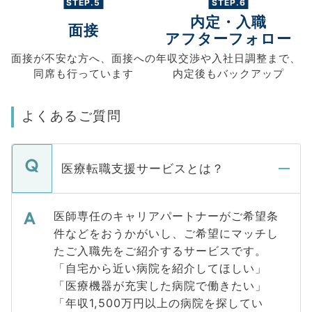
STEP.5
STEP.6
内定・入職
面接
アフターフォロー
面接が不安な方へ、
面接への
年収交渉や
入社日調整まで、
同席も
行っています
内定後もバックアップ
よくあるご質問
医療転職支援サービスとは？
医師専任のキャリアパートナーがご希望条
件などをおうかがいし、ご希望にマッチし
たご入職先をご紹介するサービスです。
「自宅から近い病院を紹介してほしい」
「医療機器が充実した病院で働きたい」
「年収1,500万円以上の病院を探してい