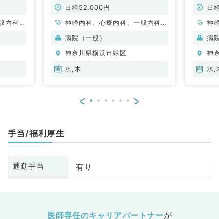
ー通勤可♪（内科系／非常勤）
非常勤
日給52,000円
日給
般内科、
神経内科、心療内科、一般内科、
神
、消化器
循環器内科、呼吸器内科、消化器
循
病院（一般）
病
、腎臓内
内科、内分泌・代謝内科、腎臓内
内
神奈川県横浜市緑区
神
科、老年内科、膠原病科
科
水,木
水,
<
>
手当/福利厚生
有り
通勤手当
医師専任のキャリアパートナー
が