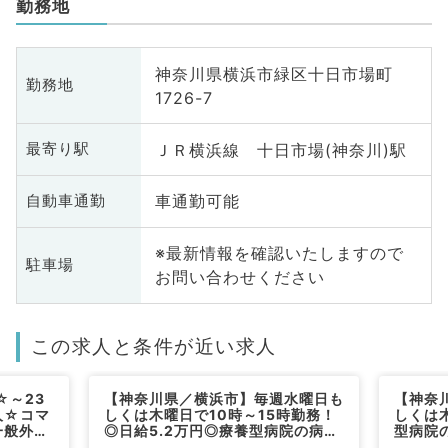
勤務地
神奈川県横浜市緑区十日市場町
勤務地
1726-7
ＪＲ横浜線 十日市場(神奈川)駅
最寄り駅
車通勤可能
自動車通勤
※最新情報を確認いたしますので
駐車場
お問い合わせください
この求人と条件が近い求人
☆～23
【神奈川県／横浜市】毎週水曜日も
【神奈
人☆コマ
しくは木曜日で10時～15時勤務！
しくは
一般外来
◎日給5.2万円◎療養型病院の病棟
型病院
（一般内
管理・往診待機アルバイト！マイカ
イト！