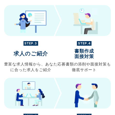
STEP.3
STEP.4
書類作成
求人のご紹介
面接対策
豊富な求人情報から、
あなた
応募書類の
添削や面接対策も
に合った求人を
ご紹介
徹底サポート