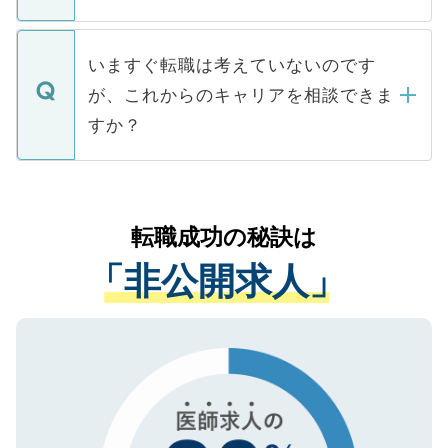
たとしても、ご本人が納得しない限り、内
関を公にしてしまうと、応募が殺到する場
定を承諾する必要はありません。内定先へ
個人情報が漏えいすることはありませんの
合があります。 選考を効率よく行うため
の辞退の連絡はキャリアパートナーが行い
で、ご安心ください。当サイトからの登録
いますぐ転職は考えていないのです
に、医療機関が求める条件に合った人材の
ますので、ご安心ください。
などで収集したご登録者様の個人情報は、
が、これからのキャリアを相談できま
みを人材紹介会社に依頼するケースが増え
ご本人のキャリアアップおよび転職活動の
ています。
すか？
支援を目的に使用いたします。お預かりし
ているすべての個人データはご本人の許可
お気軽にご相談ください。先生専任のキャ
なく、医療機関側に開示したり、第三者に
リアパートナーが将来のご希望などをおう
提供することは一切ありません。また弊社
かがいして、現在の医療機関の状況や紹介
転職成功の秘訣は
は、個人情報の取り扱いについての厳密な
経験をまじえながら、適切なアドバイスを
管理基準を満たした事業者のみに付与され
「非公開求人」
させていただきます。すぐにご転職をされ
る、プライバシーマークを取得済みです。
ない方には、長期的なサポートが可能です
ご登録いただいた個人情報は、SSL（デー
ので、まずはご登録ください。
タ暗号化）によって保護されていますの
で、機密保持に関してもご安心ください。