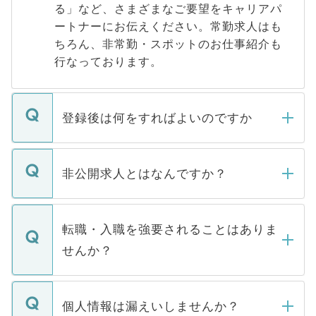
る」など、さまざまなご要望をキャリアパ
ートナーにお伝えください。常勤求人はも
ちろん、非常勤・スポットのお仕事紹介も
行なっております。
登録後は何をすればよいのですか
ご登録いただきましたら、弊社担当者がご
登録内容を確認し、その後メールもしくは
非公開求人とはなんですか？
お電話にて次のステップのご案内をいたし
ます。通常、5営業日以内にはご連絡をせて
マイナビDOCTORで取り扱っている求人の
いただきますので、しばらくお待ちくださ
うち約3割は、Webサイトからご覧いただ
転職・入職を強要されることはありま
い。
けない「非公開求人」です。非公開求人は
せんか？
下記の理由によって、一般には公開してい
ません。
転職・入職を強要することは一切ありませ
ん。また、仮に応募先から内定をいただい
個人情報は漏えいしませんか？
■応募殺到を避けるため 人気のある医療機