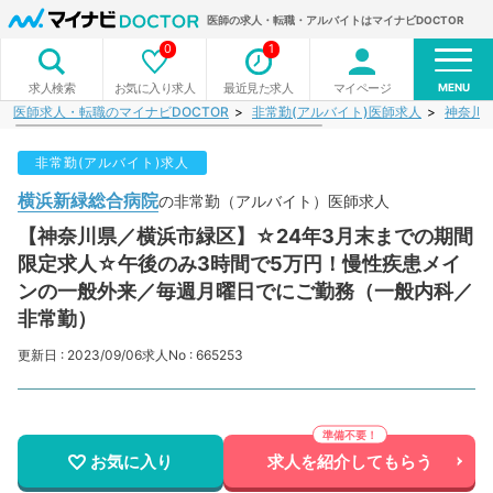
医師の求人・転職・アルバイトはマイナビDOCTOR
0
1
MENU
お気に入り求人
最近見た求人
マイページ
求人検索
医師求人・転職のマイナビDOCTOR
非常勤(アルバイト)医師求人
神奈川
非常勤(アルバイト)求人
横浜新緑総合病院
の非常勤（アルバイト）医師求人
【神奈川県／横浜市緑区】☆24年3月末までの期間
限定求人☆午後のみ3時間で5万円！慢性疾患メイ
ンの一般外来／毎週月曜日でにご勤務（一般内科／
非常勤）
更新日 : 2023/09/06
求人No : 665253
お気に入り
求人を紹介してもらう