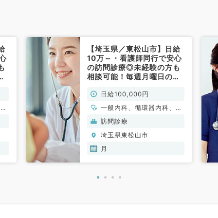
給
【埼玉県／東松山市】日給
心
10万～・看護師同行で安心
も
の訪問診療◎未経験の方も
ご
相談可能！毎週月曜日のご
勤務★（内科系／非常勤）
日給100,000円
、呼
一般内科、循環器内科、呼
、内
吸器内科、消化器内科、内
訪問診療
内
分泌・代謝内科、腎臓内科
埼玉県東松山市
科
月