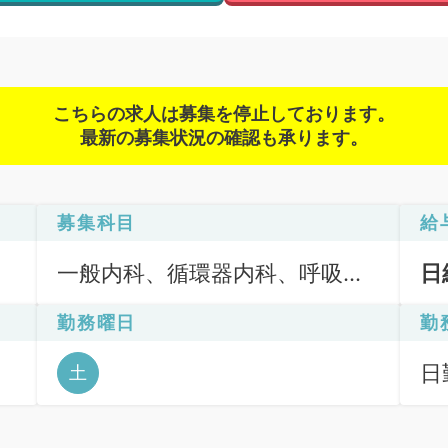
こちらの求人は募集を停止しております。
最新の募集状況の確認も承ります。
募集科目
給
一般内科、循環器内科、呼吸器
日
内科、消化器内科、内分泌・代
勤務曜日
勤
謝内科、腎臓内科、血液内科
日
土
6