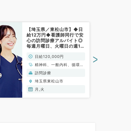
【埼玉県／東松山市】◆日
給12万円◆看護師同行で安
心の訪問診療アルバイト◎
毎週月曜日、火曜日の週1～
／在宅未経験の先生も相談
>
日給120,000円
可能です！（内科／非常
勤）
精神科、一般内科、循環器
内科、呼吸器内科、消化器
訪問診療
内科、内分泌・代謝内科、
埼玉県東松山市
腎臓内科、老年内科、血液
内科
月,火