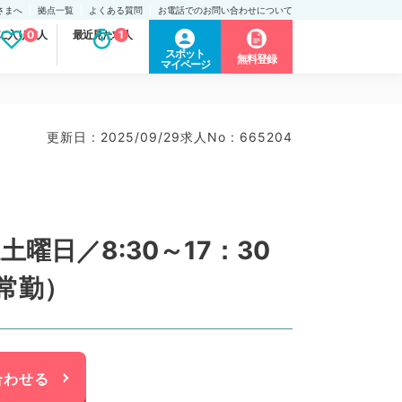
さまへ
拠点一覧
よくある質問
お電話でのお問い合わせについて
に入り求人
0
最近見た求人
1
スポット
無料登録
マイページ
更新日 : 2025/09/29
求人No : 665204
日／8:30～17：30
常勤）
合わせる