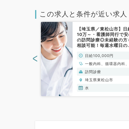
この求人と条件が近い求人
東松山市】9時
【埼玉県／東松山市】日
給10万円！◆看
10万～・看護師同行で安
安心の訪問診療
の訪問診療◎未経験の方
◎毎週日曜の募
相談可能！毎週水曜日の
宅未経験の先生
勤務（内科系／非常勤）
<
000円
日給100,000円
です！（内科／
一般内科、循環器
一般内科、循環器内科
吸器内科、消化器
吸器内科、消化器内科
訪問診療
分泌・代謝内科、
分泌・代謝内科、腎臓
松山市
埼玉県東松山市
、老年内科、血液
科、老年内科、血液内
水