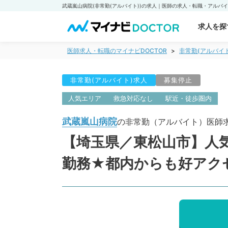
求人を探
医師求人・転職のマイナビDOCTOR
非常勤(アルバイ
非常勤(アルバイト)求人
募集停止
人気エリア
救急対応なし
駅近・徒歩圏内
武蔵嵐山病院
の非常勤（アルバイト）医師
【埼玉県／東松山市】人気
勤務★都内からも好アク