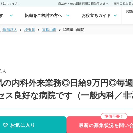
武蔵嵐山病院(非常勤(アルバイト))の求人｜医師の求人・転職・アルバイトは【マイナビDOCTOR】
自治体・公共団体採用ご担当者さまへ
採用ご担当者
お気
す
転職をご検討の方へ
お役立ちガイド
ト)医師求人
埼玉県
東松山市
武蔵嵐山病院
求人
の内科外来業務◎日給9万円◎毎週土曜
セス良好な病院です（一般内科／非
お気に入り
最新の募集状況を問い