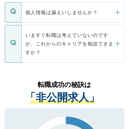
ません。
転職・入職を強要することは一切ありませ
ん。また、仮に応募先から内定をいただい
個人情報は漏えいしませんか？
■応募殺到を避けるため 人気のある医療機
たとしても、ご本人が納得しない限り、内
関を公にしてしまうと、応募が殺到する場
定を承諾する必要はありません。内定先へ
個人情報が漏えいすることはありませんの
合があります。 選考を効率よく行うため
の辞退の連絡はキャリアパートナーが行い
で、ご安心ください。当サイトからの登録
いますぐ転職は考えていないのです
に、医療機関が求める条件に合った人材の
ますので、ご安心ください。
などで収集したご登録者様の個人情報は、
が、これからのキャリアを相談できま
みを人材紹介会社に依頼するケースが増え
ご本人のキャリアアップおよび転職活動の
ています。
すか？
支援を目的に使用いたします。お預かりし
ているすべての個人データはご本人の許可
お気軽にご相談ください。先生専任のキャ
なく、医療機関側に開示したり、第三者に
リアパートナーが将来のご希望などをおう
提供することは一切ありません。また弊社
かがいして、現在の医療機関の状況や紹介
転職成功の秘訣は
は、個人情報の取り扱いについての厳密な
経験をまじえながら、適切なアドバイスを
管理基準を満たした事業者のみに付与され
「非公開求人」
させていただきます。すぐにご転職をされ
る、プライバシーマークを取得済みです。
ない方には、長期的なサポートが可能です
ご登録いただいた個人情報は、SSL（デー
ので、まずはご登録ください。
タ暗号化）によって保護されていますの
で、機密保持に関してもご安心ください。