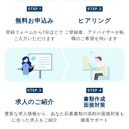
STEP.1
STEP.2
無料お申込み
ヒアリング
登録フォームから
1分ほどで
ご登録後、
アドバイザーが転
ご入力
いただけます
職の
ご希望を伺います
STEP.3
STEP.4
書類作成
求人のご紹介
面接対策
豊富な求人情報から、
あなた
応募書類の
添削や面接対策も
に合った求人を
ご紹介
徹底サポート