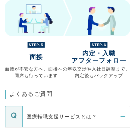
STEP.5
STEP.6
内定・入職
面接
アフターフォロー
面接が不安な方へ、
面接への
年収交渉や
入社日調整まで、
同席も
行っています
内定後もバックアップ
よくあるご質問
医療転職支援サービスとは？