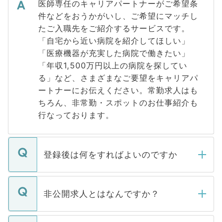
医師専任のキャリアパートナーがご希望条
件などをおうかがいし、ご希望にマッチし
たご入職先をご紹介するサービスです。
「自宅から近い病院を紹介してほしい」
「医療機器が充実した病院で働きたい」
「年収1,500万円以上の病院を探してい
る」など、さまざまなご要望をキャリアパ
ートナーにお伝えください。常勤求人はも
ちろん、非常勤・スポットのお仕事紹介も
行なっております。
登録後は何をすればよいのですか
ご登録いただきましたら、弊社担当者がご
登録内容を確認し、その後メールもしくは
非公開求人とはなんですか？
お電話にて次のステップのご案内をいたし
ます。通常、5営業日以内にはご連絡をせて
マイナビDOCTORで取り扱っている求人の