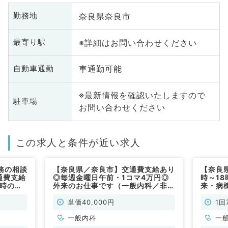
奈良県奈良市
勤務地
※詳細はお問い合わせください
最寄り駅
車通勤可能
自動車通勤
※最新情報を確認いたしますので
駐車場
お問い合わせください
この求人と条件が近い求人
務の相談
【奈良県／奈良市】交通費支給あり
【奈良
通費支給
◎毎週金曜日午前・1コマ4万円◎
時～18
1時のご
外来のお仕事です（一般内科／非常
来・病
待機・救
勤）
す（一
般内科／
単価40,000円
1回
一般内科
一