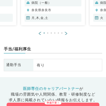
病院（一般）
病
奈良県奈良市
奈
月,木,金,土
火
<
>
手当/福利厚生
有り
通勤手当
医師専任のキャリアパートナー
が
職場の雰囲気や人間関係、
教育・研修制度など
求人票に掲載されていない情報をお伝えします。