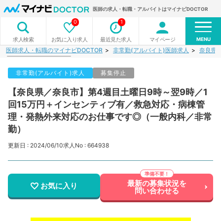
医師の求人・転職・アルバイトはマイナビDOCTOR
0
1
MENU
お気に入り求人
最近見た求人
マイページ
求人検索
医師求人・転職のマイナビDOCTOR
非常勤(アルバイト)医師求人
奈良県
非常勤(アルバイト)求人
募集停止
【奈良県／奈良市】第4週目土曜日9時～翌9時／1
回15万円＋インセンティブ有／救急対応・病棟管
理・発熱外来対応のお仕事です◎（一般内科／非常
勤）
更新日 : 2024/06/10
求人No : 664938
最新の募集状況を
お気に入り
問い合わせる