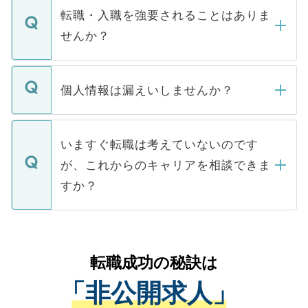
いただきますので、しばらくお待ちくださ
うち約3割は、Webサイトからご覧いただ
転職・入職を強要されることはありま
い。
けない「非公開求人」です。非公開求人は
せんか？
下記の理由によって、一般には公開してい
ません。
転職・入職を強要することは一切ありませ
ん。また、仮に応募先から内定をいただい
個人情報は漏えいしませんか？
■応募殺到を避けるため 人気のある医療機
たとしても、ご本人が納得しない限り、内
関を公にしてしまうと、応募が殺到する場
定を承諾する必要はありません。内定先へ
個人情報が漏えいすることはありませんの
合があります。 選考を効率よく行うため
の辞退の連絡はキャリアパートナーが行い
で、ご安心ください。当サイトからの登録
いますぐ転職は考えていないのです
に、医療機関が求める条件に合った人材の
ますので、ご安心ください。
などで収集したご登録者様の個人情報は、
が、これからのキャリアを相談できま
みを人材紹介会社に依頼するケースが増え
ご本人のキャリアアップおよび転職活動の
ています。
すか？
支援を目的に使用いたします。お預かりし
ているすべての個人データはご本人の許可
お気軽にご相談ください。先生専任のキャ
なく、医療機関側に開示したり、第三者に
リアパートナーが将来のご希望などをおう
提供することは一切ありません。また弊社
かがいして、現在の医療機関の状況や紹介
転職成功の秘訣は
は、個人情報の取り扱いについての厳密な
経験をまじえながら、適切なアドバイスを
管理基準を満たした事業者のみに付与され
「非公開求人」
させていただきます。すぐにご転職をされ
る、プライバシーマークを取得済みです。
ない方には、長期的なサポートが可能です