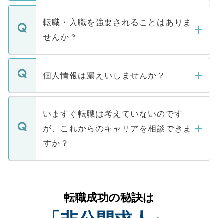
ます。通常、5営業日以内にはご連絡をせて
マイナビDOCTORで取り扱っている求人の
いただきますので、しばらくお待ちくださ
うち約3割は、Webサイトからご覧いただ
転職・入職を強要されることはありま
い。
けない「非公開求人」です。非公開求人は
せんか？
下記の理由によって、一般には公開してい
ません。
転職・入職を強要することは一切ありませ
ん。また、仮に応募先から内定をいただい
個人情報は漏えいしませんか？
■応募殺到を避けるため 人気のある医療機
たとしても、ご本人が納得しない限り、内
関を公にしてしまうと、応募が殺到する場
定を承諾する必要はありません。内定先へ
個人情報が漏えいすることはありませんの
合があります。 選考を効率よく行うため
の辞退の連絡はキャリアパートナーが行い
で、ご安心ください。当サイトからの登録
いますぐ転職は考えていないのです
に、医療機関が求める条件に合った人材の
ますので、ご安心ください。
などで収集したご登録者様の個人情報は、
が、これからのキャリアを相談できま
みを人材紹介会社に依頼するケースが増え
ご本人のキャリアアップおよび転職活動の
ています。
すか？
支援を目的に使用いたします。お預かりし
ているすべての個人データはご本人の許可
お気軽にご相談ください。先生専任のキャ
なく、医療機関側に開示したり、第三者に
リアパートナーが将来のご希望などをおう
提供することは一切ありません。また弊社
かがいして、現在の医療機関の状況や紹介
転職成功の秘訣は
は、個人情報の取り扱いについての厳密な
経験をまじえながら、適切なアドバイスを
管理基準を満たした事業者のみに付与され
させていただきます。すぐにご転職をされ