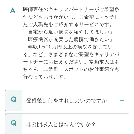
医師専任のキャリアパートナーがご希望条
件などをおうかがいし、ご希望にマッチし
たご入職先をご紹介するサービスです。
「自宅から近い病院を紹介してほしい」
「医療機器が充実した病院で働きたい」
「年収1,500万円以上の病院を探してい
る」など、さまざまなご要望をキャリアパ
ートナーにお伝えください。常勤求人はも
ちろん、非常勤・スポットのお仕事紹介も
行なっております。
登録後は何をすればよいのですか
ご登録いただきましたら、弊社担当者がご
登録内容を確認し、その後メールもしくは
非公開求人とはなんですか？
お電話にて次のステップのご案内をいたし