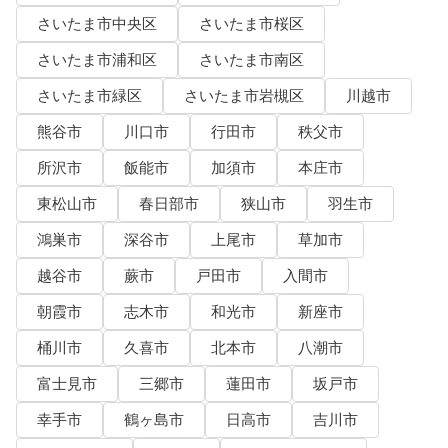
さいたま市中央区
さいたま市桜区
さいたま市浦和区
さいたま市南区
さいたま市緑区
さいたま市岩槻区
川越市
熊谷市
川口市
行田市
秩父市
所沢市
飯能市
加須市
本庄市
東松山市
春日部市
狭山市
羽生市
鴻巣市
深谷市
上尾市
草加市
越谷市
蕨市
戸田市
入間市
朝霞市
志木市
和光市
新座市
桶川市
久喜市
北本市
八潮市
富士見市
三郷市
蓮田市
坂戸市
幸手市
鶴ヶ島市
日高市
吉川市