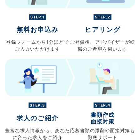
STEP.1
STEP.2
無料お申込み
ヒアリング
登録フォームから
1分ほどで
ご登録後、
アドバイザーが転
ご入力
いただけます
職の
ご希望を伺います
STEP.3
STEP.4
書類作成
求人のご紹介
面接対策
豊富な求人情報から、
あなた
応募書類の
添削や面接対策も
に合った求人を
ご紹介
徹底サポート