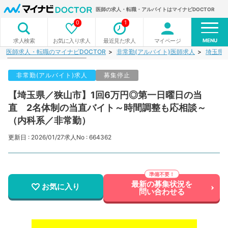
医師の求人・転職・アルバイトはマイナビDOCTOR
0
1
MENU
お気に入り求人
最近見た求人
マイページ
求人検索
医師求人・転職のマイナビDOCTOR
非常勤(アルバイト)医師求人
埼玉県
非常勤(アルバイト)求人
募集停止
【埼玉県／狭山市】1回6万円◎第一日曜日の当
直 2名体制の当直バイト～時間調整も応相談～
（内科系／非常勤）
更新日 : 2026/01/27
求人No : 664362
最新の募集状況を
お気に入り
問い合わせる