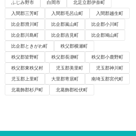
ふじみ野市
白岡市
北足立郡伊奈町
入間郡三芳町
入間郡毛呂山町
入間郡越生町
比企郡滑川町
比企郡嵐山町
比企郡小川町
比企郡川島町
比企郡吉見町
比企郡鳩山町
比企郡ときがわ町
秩父郡横瀬町
秩父郡皆野町
秩父郡長瀞町
秩父郡小鹿野町
秩父郡東秩父村
児玉郡美里町
児玉郡神川町
児玉郡上里町
大里郡寄居町
南埼玉郡宮代町
北葛飾郡杉戸町
北葛飾郡松伏町