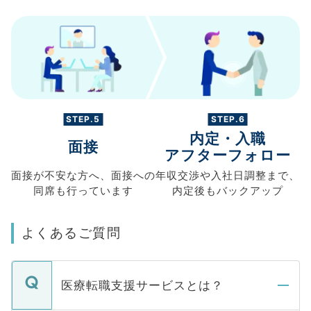
STEP.5
STEP.6
内定・入職
面接
アフターフォロー
面接が不安な方へ、
面接への
年収交渉や
入社日調整まで、
同席も
行っています
内定後もバックアップ
よくあるご質問
医療転職支援サービスとは？