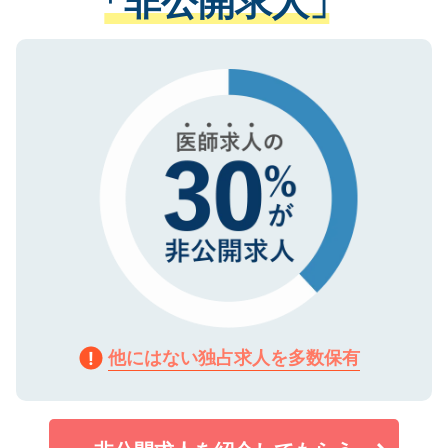
「非公開求人」
る、プライバシーマークを取得済みです。
ない方には、長期的なサポートが可能です
ご登録いただいた個人情報は、SSL（デー
ので、まずはご登録ください。
タ暗号化）によって保護されていますの
で、機密保持に関してもご安心ください。
他にはない独占求人を多数保有