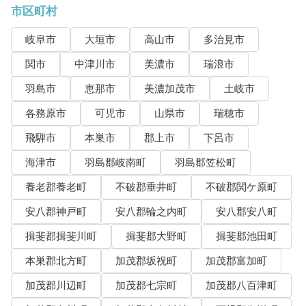
市区町村
岐阜市
大垣市
高山市
多治見市
関市
中津川市
美濃市
瑞浪市
羽島市
恵那市
美濃加茂市
土岐市
各務原市
可児市
山県市
瑞穂市
飛騨市
本巣市
郡上市
下呂市
海津市
羽島郡岐南町
羽島郡笠松町
養老郡養老町
不破郡垂井町
不破郡関ケ原町
安八郡神戸町
安八郡輪之内町
安八郡安八町
揖斐郡揖斐川町
揖斐郡大野町
揖斐郡池田町
本巣郡北方町
加茂郡坂祝町
加茂郡富加町
加茂郡川辺町
加茂郡七宗町
加茂郡八百津町