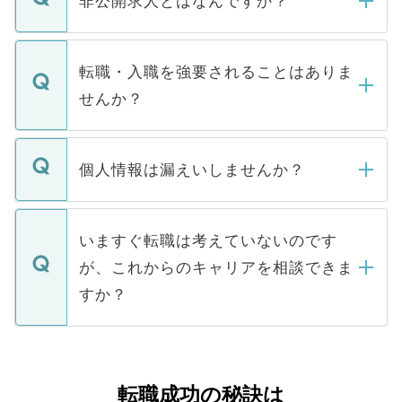
非公開求人とはなんですか？
お電話にて次のステップのご案内をいたし
ます。通常、5営業日以内にはご連絡をせて
マイナビDOCTORで取り扱っている求人の
いただきますので、しばらくお待ちくださ
うち約3割は、Webサイトからご覧いただ
転職・入職を強要されることはありま
い。
けない「非公開求人」です。非公開求人は
せんか？
下記の理由によって、一般には公開してい
ません。
転職・入職を強要することは一切ありませ
ん。また、仮に応募先から内定をいただい
個人情報は漏えいしませんか？
■応募殺到を避けるため 人気のある医療機
たとしても、ご本人が納得しない限り、内
関を公にしてしまうと、応募が殺到する場
定を承諾する必要はありません。内定先へ
個人情報が漏えいすることはありませんの
合があります。 選考を効率よく行うため
の辞退の連絡はキャリアパートナーが行い
で、ご安心ください。当サイトからの登録
いますぐ転職は考えていないのです
に、医療機関が求める条件に合った人材の
ますので、ご安心ください。
などで収集したご登録者様の個人情報は、
が、これからのキャリアを相談できま
みを人材紹介会社に依頼するケースが増え
ご本人のキャリアアップおよび転職活動の
ています。
すか？
支援を目的に使用いたします。お預かりし
ているすべての個人データはご本人の許可
お気軽にご相談ください。先生専任のキャ
なく、医療機関側に開示したり、第三者に
リアパートナーが将来のご希望などをおう
提供することは一切ありません。また弊社
かがいして、現在の医療機関の状況や紹介
転職成功の秘訣は
は、個人情報の取り扱いについての厳密な