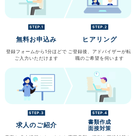
STEP.1
STEP.2
無料お申込み
ヒアリング
登録フォームから
1分ほどで
ご登録後、
アドバイザーが転
ご入力
いただけます
職の
ご希望を伺います
STEP.3
STEP.4
書類作成
求人のご紹介
面接対策