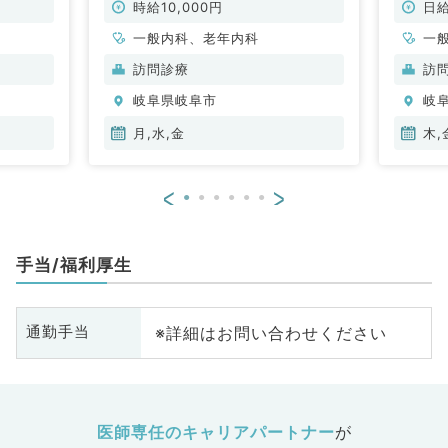
時給10,000円
日給
一般内科、老年内科
一
訪問診療
訪
岐阜県岐阜市
岐
月,水,金
木,
<
>
手当/福利厚生
※詳細はお問い合わせください
通勤手当
医師専任のキャリアパートナー
が