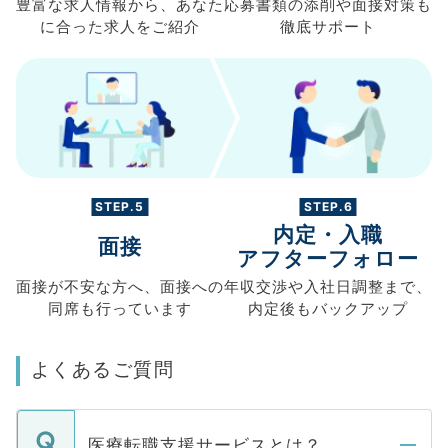
豊富な求人情報から、
あなた
応募書類の
添削や面接対策も
に合った求人を
ご紹介
徹底サポート
STEP.5
STEP.6
内定・入職
面接
アフターフォロー
面接が不安な方へ、
面接への
年収交渉や
入社日調整まで、
同席も
行っています
内定後もバックアップ
よくあるご質問
医療転職支援サービスとは？