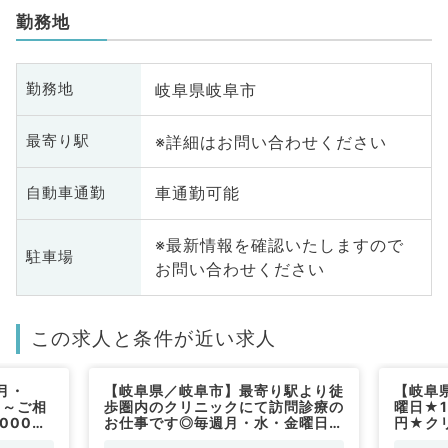
勤務地
岐阜県岐阜市
勤務地
※詳細はお問い合わせください
最寄り駅
車通勤可能
自動車通勤
※最新情報を確認いたしますので
駐車場
お問い合わせください
この求人と条件が近い求人
月・
【岐阜県／岐阜市】最寄り駅より徒
【岐阜
日～ご相
歩圏内のクリニックにて訪問診療の
曜日★1
000円
お仕事です◎毎週月・水・金曜日の
円★ク
仕事で
募集（内科系／非常勤）
事です