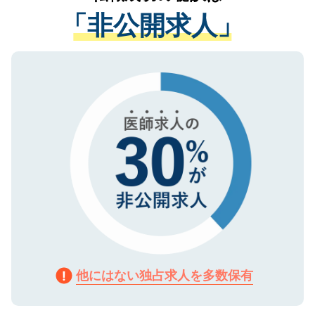
経験をまじえながら、適切なアドバイスを
管理基準を満たした事業者のみに付与され
「非公開求人」
させていただきます。すぐにご転職をされ
る、プライバシーマークを取得済みです。
ない方には、長期的なサポートが可能です
ご登録いただいた個人情報は、SSL（デー
ので、まずはご登録ください。
タ暗号化）によって保護されていますの
で、機密保持に関してもご安心ください。
他にはない独占求人を多数保有