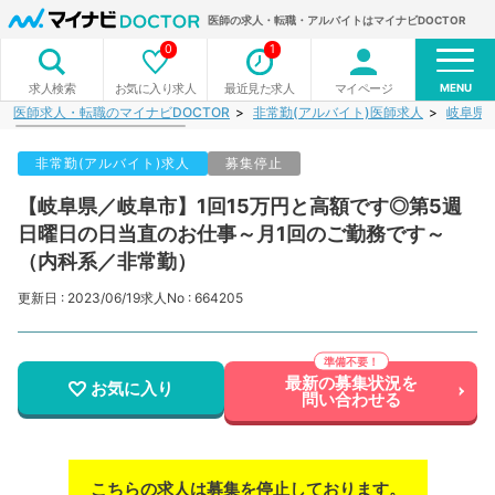
医師の求人・転職・アルバイトはマイナビDOCTOR
0
1
MENU
お気に入り求人
最近見た求人
マイページ
求人検索
医師求人・転職のマイナビDOCTOR
非常勤(アルバイト)医師求人
岐阜県
非常勤(アルバイト)求人
募集停止
【岐阜県／岐阜市】1回15万円と高額です◎第5週
日曜日の日当直のお仕事～月1回のご勤務です～
（内科系／非常勤）
更新日 : 2023/06/19
求人No : 664205
最新の募集状況を
お気に入り
問い合わせる
こちらの求人は募集を停止しております。