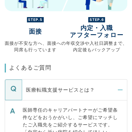
STEP.5
STEP.6
内定・入職
面接
アフターフォロー
面接が不安な方へ、
面接への
年収交渉や
入社日調整まで、
同席も
行っています
内定後もバックアップ
よくあるご質問
医療転職支援サービスとは？
医師専任のキャリアパートナーがご希望条
件などをおうかがいし、ご希望にマッチし
たご入職先をご紹介するサービスです。