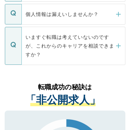
ません。
転職・入職を強要することは一切ありませ
ん。また、仮に応募先から内定をいただい
個人情報は漏えいしませんか？
■応募殺到を避けるため 人気のある医療機
たとしても、ご本人が納得しない限り、内
関を公にしてしまうと、応募が殺到する場
定を承諾する必要はありません。内定先へ
個人情報が漏えいすることはありませんの
合があります。 選考を効率よく行うため
の辞退の連絡はキャリアパートナーが行い
で、ご安心ください。当サイトからの登録
いますぐ転職は考えていないのです
に、医療機関が求める条件に合った人材の
ますので、ご安心ください。
などで収集したご登録者様の個人情報は、
が、これからのキャリアを相談できま
みを人材紹介会社に依頼するケースが増え
ご本人のキャリアアップおよび転職活動の
ています。
すか？
支援を目的に使用いたします。お預かりし
ているすべての個人データはご本人の許可
お気軽にご相談ください。先生専任のキャ
なく、医療機関側に開示したり、第三者に
リアパートナーが将来のご希望などをおう
提供することは一切ありません。また弊社
かがいして、現在の医療機関の状況や紹介
転職成功の秘訣は
は、個人情報の取り扱いについての厳密な
経験をまじえながら、適切なアドバイスを
管理基準を満たした事業者のみに付与され
「非公開求人」
させていただきます。すぐにご転職をされ
る、プライバシーマークを取得済みです。
ない方には、長期的なサポートが可能です
ご登録いただいた個人情報は、SSL（デー
ので、まずはご登録ください。
タ暗号化）によって保護されていますの
で、機密保持に関してもご安心ください。