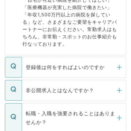
「自宅から近い病院を紹介してほしい」
「医療機器が充実した病院で働きたい」
「年収1,500万円以上の病院を探してい
る」など、さまざまなご要望をキャリアパ
ートナーにお伝えください。常勤求人はも
ちろん、非常勤・スポットのお仕事紹介も
行なっております。
登録後は何をすればよいのですか
ご登録いただきましたら、弊社担当者がご
登録内容を確認し、その後メールもしくは
非公開求人とはなんですか？
お電話にて次のステップのご案内をいたし
ます。通常、5営業日以内にはご連絡をせて
マイナビDOCTORで取り扱っている求人の
いただきますので、しばらくお待ちくださ
うち約3割は、Webサイトからご覧いただ
転職・入職を強要されることはありま
い。
けない「非公開求人」です。非公開求人は
せんか？
下記の理由によって、一般には公開してい