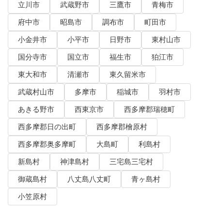
立川市
武蔵野市
三鷹市
青梅市
府中市
昭島市
調布市
町田市
小金井市
小平市
日野市
東村山市
国分寺市
国立市
福生市
狛江市
東大和市
清瀬市
東久留米市
武蔵村山市
多摩市
稲城市
羽村市
あきる野市
西東京市
西多摩郡瑞穂町
西多摩郡日の出町
西多摩郡檜原村
西多摩郡奥多摩町
大島町
利島村
新島村
神津島村
三宅島三宅村
御蔵島村
八丈島八丈町
青ヶ島村
小笠原村