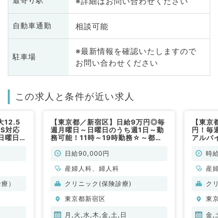
※詳細はお問い合わせください
最寄り駅
相談可能
自動車通勤
※最新情報を確認いたしますので
駐車場
お問い合わせください
この求人と条件が近い求人
12.5
【東京都／新宿区】日給9万円◎毎
【東京
S対応
週月曜日～日曜日のうち週1日～勤
円！毎
日曜日
務可能！11時～19時勤務☆～都内
アルバ
産婦人
ターミナル駅最寄りで通勤便利～
能！最
（産婦人科、婦人科／非常勤）
リニッ
日給90,000円
時給
勤）
産婦人科、婦人科
産
診療）
クリニック(保険診療)
ク
東京都新宿区
東
月,火,水,木,金,土,日
金,