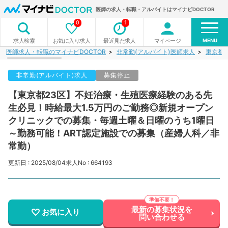
医師の求人・転職・アルバイトはマイナビDOCTOR
0
1
MENU
お気に入り求人
最近見た求人
マイページ
求人検索
医師求人・転職のマイナビDOCTOR
非常勤(アルバイト)医師求人
東京都
非常勤(アルバイト)求人
募集停止
【東京都23区】不妊治療・生殖医療経験のある先
生必見！時給最大1.5万円のご勤務◎新規オープン
クリニックでの募集・毎週土曜＆日曜のうち1曜日
～勤務可能！ART認定施設での募集（産婦人科／非
常勤）
更新日 : 2025/08/04
求人No : 664193
最新の募集状況を
お気に入り
問い合わせる