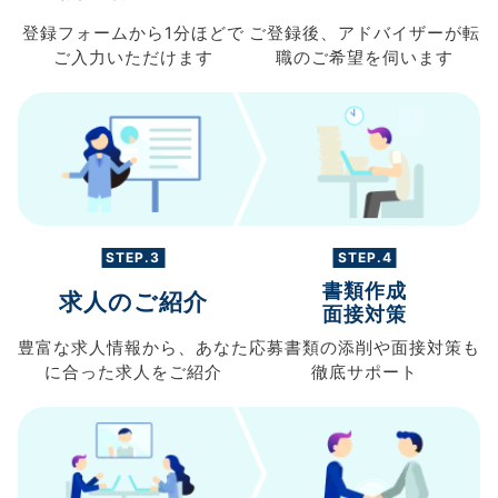
登録フォームから
1分ほどで
ご登録後、
アドバイザーが転
ご入力
いただけます
職の
ご希望を伺います
STEP.3
STEP.4
書類作成
求人のご紹介
面接対策
豊富な求人情報から、
あなた
応募書類の
添削や面接対策も
に合った求人を
ご紹介
徹底サポート